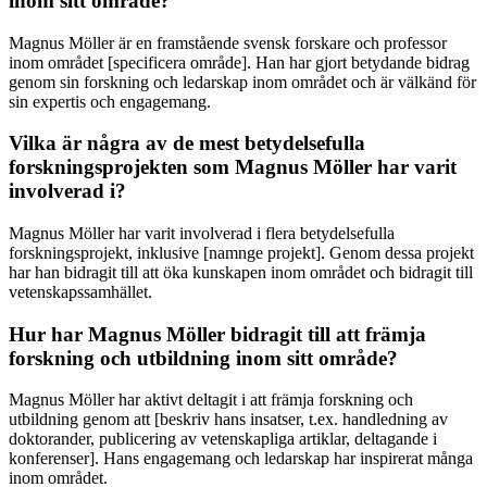
inom sitt område?
Magnus Möller är en framstående svensk forskare och professor
inom området [specificera område]. Han har gjort betydande bidrag
genom sin forskning och ledarskap inom området och är välkänd för
sin expertis och engagemang.
Vilka är några av de mest betydelsefulla
forskningsprojekten som Magnus Möller har varit
involverad i?
Magnus Möller har varit involverad i flera betydelsefulla
forskningsprojekt, inklusive [namnge projekt]. Genom dessa projekt
har han bidragit till att öka kunskapen inom området och bidragit till
vetenskapssamhället.
Hur har Magnus Möller bidragit till att främja
forskning och utbildning inom sitt område?
Magnus Möller har aktivt deltagit i att främja forskning och
utbildning genom att [beskriv hans insatser, t.ex. handledning av
doktorander, publicering av vetenskapliga artiklar, deltagande i
konferenser]. Hans engagemang och ledarskap har inspirerat många
inom området.