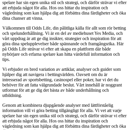
spelare har sin egen unika stil och strategi, och därför strävar vi efter
att erbjuda något för alla. Hos oss hittar du inspiration och
vägledning som kan hjälpa dig att förbättra dina färdigheter och öka
dina chanser att vinna.
Välkommen till Odds Life, din pålitliga källa för allt som rör betting
och spelunderhållning. Vi är en del av mediehuset Yes Media, och
vårt uppdrag är att ge dig insikter, strategier och inspiration för att
göra dina spelupplevelser både spännande och framgångsrika. Här
på Odds Life strävar vi efter att skapa en plattform där både
nybörjare och erfarna spelare kan hitta värdefull information och
tips.
Vi erbjuder en bred variation av artiklar, analyser och guider som
hjälper dig att navigera i bettingvärlden. Oavsett om du är
intresserad av sportsbetting, casinospel eller poker, har vi det du
behöver för att fatta välgrundade beslut. Vårt innehåll är noggrant
utformat för att ge dig det bästa av både underhållning och
utbildning.
Genom att kombinera djupgående analyser med lättförståelig
information vill vi göra betting tillgängligt för alla. Vi vet att varje
spelare har sin egen unika stil och strategi, och därför strävar vi efter
att erbjuda något för alla. Hos oss hittar du inspiration och
vägledning som kan hjälpa dig att förbättra dina färdigheter och öka