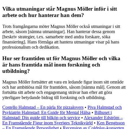
Vilka utmaningar står Magnus Möller inför i sitt
arbete och hur hanterar han dem?
Trots framgångarna möter Magnus Möller också utmaningar i sitt
arbete, såsom [nämna utmaningar]. Han hanterar dessa genom
[beskriv strategier, t.ex. samarbete med andra forskare, söka
finansiering]. Hans förmåga att hantera utmaningar visar på hans
professionalism och dedikation.
Hur ser framtiden ut för Magnus Möller och vilka
är hans framtida mål inom forskning och
utbildning?
Magnus Möller fortsätter att vara en ledande figur inom sitt område
och har ambitiösa mål för framtiden, såsom [nämna mål]. Genom att
fortsätta sitt arbete och engagemang strävar han efter att göra
ytterligare betydande bidrag till forskning och utbildning.
Costello Halmstad – En pärla för pizzalovers
•
Piva Halmstad och
Psykiatrin Halmstad: En Guide för Mental Hälsa
•
Bilhuset i
Halmstad: Din guide till bilköp och service
•
Alexander Edström –
En Framstående Figur inom Sveriges Teknikvärld
•
Ken Bengtsson
– En Framstående Personlighet
•
Recension av Coldplay-konserten