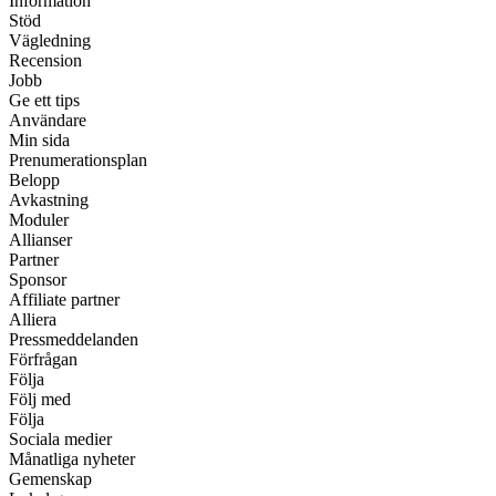
Information
Stöd
Vägledning
Recension
Jobb
Ge ett tips
Användare
Min sida
Prenumerationsplan
Belopp
Avkastning
Moduler
Allianser
Partner
Sponsor
Affiliate partner
Alliera
Pressmeddelanden
Förfrågan
Följa
Följ med
Följa
Sociala medier
Månatliga nyheter
Gemenskap