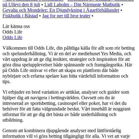
på Ullevi den 8 juli
•
Lidl Laholm – Din Närmaste Matbutik
•
Gevalia och Mondelez: En Djupdykning i Ägarförhållandet
•
Fiskbutik i Båstad
•
Jag for ner till bror teater
•
Lär känna oss
Odds Life
Odds Life
Välkommen till Odds Life, din pålitliga källa för allt som rör betting
och spelunderhållning. Vi är en del av mediehuset Yes Media, och
vårt uppdrag är att ge dig insikter, strategier och inspiration för att
göra dina spelupplevelser både spännande och framgångsrika. Här
på Odds Life strävar vi efter att skapa en plattform där både
nybörjare och erfarna spelare kan hitta värdefull information och
tips.
Vi erbjuder en bred variation av artiklar, analyser och guider som
hjälper dig att navigera i bettingvärlden. Oavsett om du är
intresserad av sportsbetting, casinospel eller poker, har vi det du
behöver för att fatta välgrundade beslut. Vårt innehåll är noggrant
utformat för att ge dig det bästa av både underhållning och
utbildning.
Genom att kombinera djupgående analyser med lättförståelig
information vill vi göra betting tillgängligt för alla. Vi vet att varje