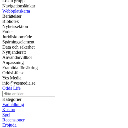
Lokal grupp
Navigationslänkar
Webbplatskarta
Berättelser
Bibliotek
Nyhetssektion
Foder
Juridiskt område
Spårningselement
Data och säkerhet
Nyttjanderätt
Användarvillkor
Anpassning
Framtida försäkring
OddsLife.se
Yes Media
info@yesmedia.se
Odds Life
Kategorier
Vadhållning
Kasino
Spel
Recensioner
Erbjuda