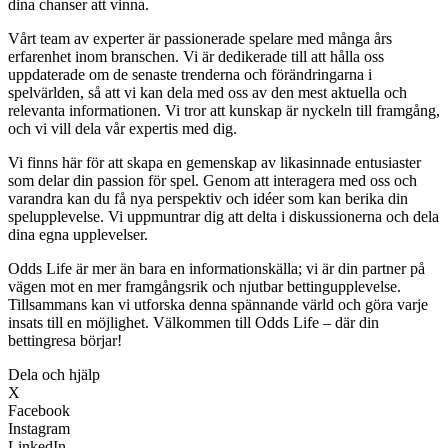
dina chanser att vinna.
Vårt team av experter är passionerade spelare med många års
erfarenhet inom branschen. Vi är dedikerade till att hålla oss
uppdaterade om de senaste trenderna och förändringarna i
spelvärlden, så att vi kan dela med oss av den mest aktuella och
relevanta informationen. Vi tror att kunskap är nyckeln till framgång,
och vi vill dela vår expertis med dig.
Vi finns här för att skapa en gemenskap av likasinnade entusiaster
som delar din passion för spel. Genom att interagera med oss och
varandra kan du få nya perspektiv och idéer som kan berika din
spelupplevelse. Vi uppmuntrar dig att delta i diskussionerna och dela
dina egna upplevelser.
Odds Life är mer än bara en informationskälla; vi är din partner på
vägen mot en mer framgångsrik och njutbar bettingupplevelse.
Tillsammans kan vi utforska denna spännande värld och göra varje
insats till en möjlighet. Välkommen till Odds Life – där din
bettingresa börjar!
Dela och hjälp
X
Facebook
Instagram
LinkedIn