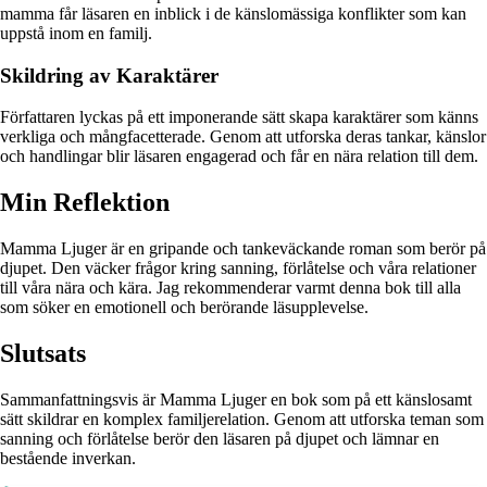
mamma får läsaren en inblick i de känslomässiga konflikter som kan
uppstå inom en familj.
Skildring av Karaktärer
Författaren lyckas på ett imponerande sätt skapa karaktärer som känns
verkliga och mångfacetterade. Genom att utforska deras tankar, känslor
och handlingar blir läsaren engagerad och får en nära relation till dem.
Min Reflektion
Mamma Ljuger är en gripande och tankeväckande roman som berör på
djupet. Den väcker frågor kring sanning, förlåtelse och våra relationer
till våra nära och kära. Jag rekommenderar varmt denna bok till alla
som söker en emotionell och berörande läsupplevelse.
Slutsats
Sammanfattningsvis är Mamma Ljuger en bok som på ett känslosamt
sätt skildrar en komplex familjerelation. Genom att utforska teman som
sanning och förlåtelse berör den läsaren på djupet och lämnar en
bestående inverkan.