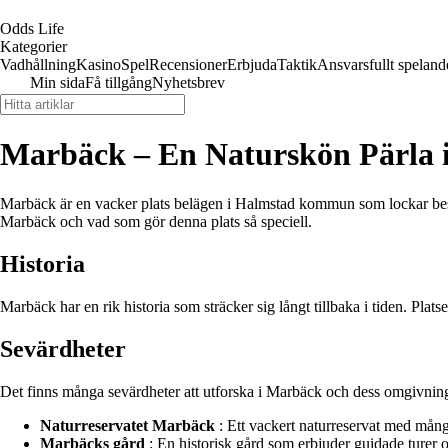
Odds Life
Kategorier
Vadhållning
Kasino
Spel
Recensioner
Erbjuda
Taktik
Ansvarsfullt speland
Min sida
Få tillgång
Nyhetsbrev
Marbäck – En Naturskön Pärla 
Marbäck är en vacker plats belägen i Halmstad kommun som lockar besök
Marbäck och vad som gör denna plats så speciell.
Historia
Marbäck har en rik historia som sträcker sig långt tillbaka i tiden. Plat
Sevärdheter
Det finns många sevärdheter att utforska i Marbäck och dess omgivninga
Naturreservatet Marbäck
: Ett vackert naturreservat med mångf
Marbäcks gård
: En historisk gård som erbjuder guidade turer och