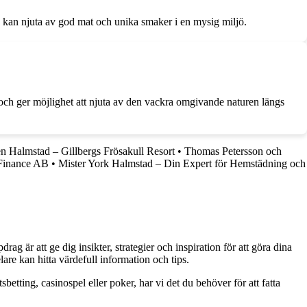
e kan njuta av god mat och unika smaker i en mysig miljö.
k och ger möjlighet att njuta av den vackra omgivande naturen längs
n Halmstad – Gillbergs Frösakull Resort
•
Thomas Petersson och
 Finance AB
•
Mister York Halmstad – Din Expert för Hemstädning och
g är att ge dig insikter, strategier och inspiration för att göra dina
are kan hitta värdefull information och tips.
betting, casinospel eller poker, har vi det du behöver för att fatta