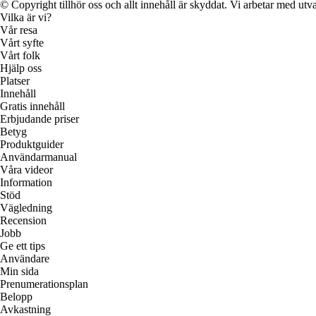
© Copyright tillhör oss och allt innehåll är skyddat. Vi arbetar med utva
Vilka är vi?
Vår resa
Vårt syfte
Vårt folk
Hjälp oss
Platser
Innehåll
Gratis innehåll
Erbjudande priser
Betyg
Produktguider
Användarmanual
Våra videor
Information
Stöd
Vägledning
Recension
Jobb
Ge ett tips
Användare
Min sida
Prenumerationsplan
Belopp
Avkastning