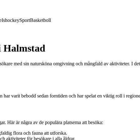
e
Ishockey
Sport
Basketboll
i Halmstad
are med sin natursköna omgivning och mångfald av aktiviteter. I detta
sen har varit bebodd sedan forntiden och har spelat en viktig roll i regi
r. Här är några av de populära platserna att besöka:
aldig flora och fauna att utforska.
 aktiviteter för besökare i alla åldrar.