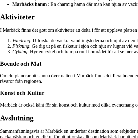
Marbäcks hamn
: En charmig hamn där man kan njuta av vackr
Aktiviteter
I Marbäck finns det gott om aktiviteter att delta i för att uppleva plats
Vandring
: Utforska de vackra vandringslederna och njut av den fr
Fiskning
: Ge dig ut på en fisketur i sjön och njut av lugnet vid va
Cykling
: Hyr en cykel och trampa runt i området för att se mer 
Boende och Mat
Om du planerar att stanna över natten i Marbäck finns det flera boendemöj
råvaror från regionen.
Konst och Kultur
Marbäck är också känt för sin konst och kultur med olika evenemang oc
Avslutning
Sammanfattningsvis är Marbäck en underbar destination som erbjuder någo
packa väskan och ge dig ut för att utforska allt som Marbäck har att erb