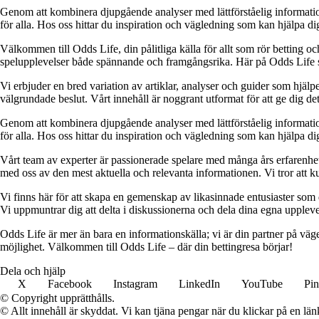
Genom att kombinera djupgående analyser med lättförståelig information vil
för alla. Hos oss hittar du inspiration och vägledning som kan hjälpa dig
Välkommen till Odds Life, din pålitliga källa för allt som rör betting oc
spelupplevelser både spännande och framgångsrika. Här på Odds Life strä
Vi erbjuder en bred variation av artiklar, analyser och guider som hjälper
välgrundade beslut. Vårt innehåll är noggrant utformat för att ge dig de
Genom att kombinera djupgående analyser med lättförståelig information vil
för alla. Hos oss hittar du inspiration och vägledning som kan hjälpa dig
Vårt team av experter är passionerade spelare med många års erfarenhet 
med oss av den mest aktuella och relevanta informationen. Vi tror att ku
Vi finns här för att skapa en gemenskap av likasinnade entusiaster som
Vi uppmuntrar dig att delta i diskussionerna och dela dina egna uppleve
Odds Life är mer än bara en informationskälla; vi är din partner på vä
möjlighet. Välkommen till Odds Life – där din bettingresa börjar!
Dela och hjälp
X
Facebook
Instagram
LinkedIn
YouTube
Pin
© Copyright upprätthålls.
© Allt innehåll är skyddat. Vi kan tjäna pengar när du klickar på en län