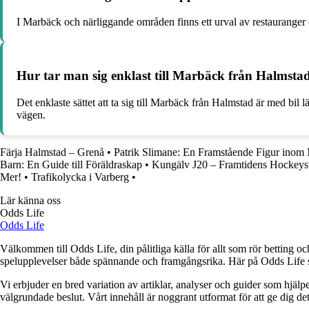
I Marbäck och närliggande områden finns ett urval av restauranger o
Hur tar man sig enklast till Marbäck från Halmsta
Det enklaste sättet att ta sig till Marbäck från Halmstad är med bi
vägen.
Färja Halmstad – Grenå
•
Patrik Slimane: En Framstående Figur inom
Barn: En Guide till Föräldraskap
•
Kungälv J20 – Framtidens Hockeyst
Mer!
•
Trafikolycka i Varberg
•
Lär känna oss
Odds Life
Odds Life
Välkommen till Odds Life, din pålitliga källa för allt som rör betting oc
spelupplevelser både spännande och framgångsrika. Här på Odds Life strä
Vi erbjuder en bred variation av artiklar, analyser och guider som hjälper
välgrundade beslut. Vårt innehåll är noggrant utformat för att ge dig de