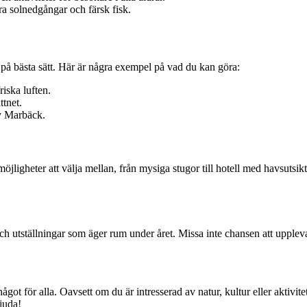
a solnedgångar och färsk fisk.
en på bästa sätt. Här är några exempel på vad du kan göra:
iska luften.
ttnet.
av Marbäck.
ligheter att välja mellan, från mysiga stugor till hotell med havsutsikt.
h utställningar som äger rum under året. Missa inte chansen att upplev
t för alla. Oavsett om du är intresserad av natur, kultur eller aktivite
juda!