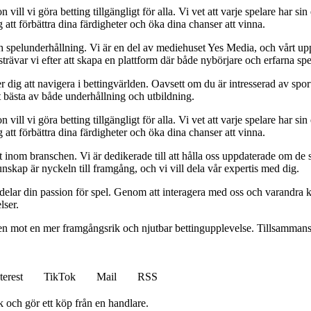
l vi göra betting tillgängligt för alla. Vi vet att varje spelare har sin e
 att förbättra dina färdigheter och öka dina chanser att vinna.
h spelunderhållning. Vi är en del av mediehuset Yes Media, och vårt uppdra
var vi efter att skapa en plattform där både nybörjare och erfarna spel
 dig att navigera i bettingvärlden. Oavsett om du är intresserad av sports
t bästa av både underhållning och utbildning.
l vi göra betting tillgängligt för alla. Vi vet att varje spelare har sin e
 att förbättra dina färdigheter och öka dina chanser att vinna.
inom branschen. Vi är dedikerade till att hålla oss uppdaterade om de se
nskap är nyckeln till framgång, och vi vill dela vår expertis med dig.
 delar din passion för spel. Genom att interagera med oss och varandra 
lser.
gen mot en mer framgångsrik och njutbar bettingupplevelse. Tillsammans 
terest
TikTok
Mail
RSS
k och gör ett köp från en handlare.