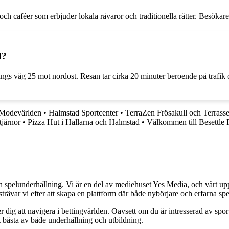
ch caféer som erbjuder lokala råvaror och traditionella rätter. Besökar
d?
l längs väg 25 mot nordost. Resan tar cirka 20 minuter beroende på trafi
 Modevärlden
•
Halmstad Sportcenter
•
TerraZen Frösakull och Terrasse
järnor
•
Pizza Hut i Hallarna och Halmstad
•
Välkommen till Besettle
h spelunderhållning. Vi är en del av mediehuset Yes Media, och vårt uppdra
var vi efter att skapa en plattform där både nybörjare och erfarna spel
 dig att navigera i bettingvärlden. Oavsett om du är intresserad av sports
t bästa av både underhållning och utbildning.