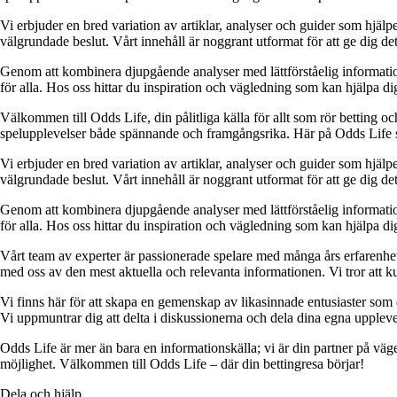
Vi erbjuder en bred variation av artiklar, analyser och guider som hjälper
välgrundade beslut. Vårt innehåll är noggrant utformat för att ge dig de
Genom att kombinera djupgående analyser med lättförståelig information vil
för alla. Hos oss hittar du inspiration och vägledning som kan hjälpa dig
Välkommen till Odds Life, din pålitliga källa för allt som rör betting oc
spelupplevelser både spännande och framgångsrika. Här på Odds Life strä
Vi erbjuder en bred variation av artiklar, analyser och guider som hjälper
välgrundade beslut. Vårt innehåll är noggrant utformat för att ge dig de
Genom att kombinera djupgående analyser med lättförståelig information vil
för alla. Hos oss hittar du inspiration och vägledning som kan hjälpa dig
Vårt team av experter är passionerade spelare med många års erfarenhet 
med oss av den mest aktuella och relevanta informationen. Vi tror att ku
Vi finns här för att skapa en gemenskap av likasinnade entusiaster som
Vi uppmuntrar dig att delta i diskussionerna och dela dina egna uppleve
Odds Life är mer än bara en informationskälla; vi är din partner på vä
möjlighet. Välkommen till Odds Life – där din bettingresa börjar!
Dela och hjälp