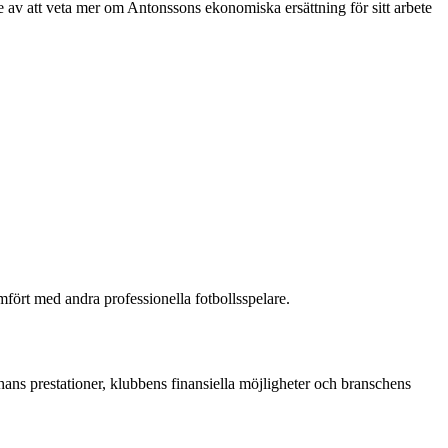
e av att veta mer om Antonssons ekonomiska ersättning för sitt arbete
mfört med andra professionella fotbollsspelare.
hans prestationer, klubbens finansiella möjligheter och branschens