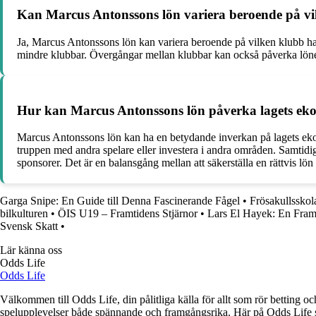
Kan Marcus Antonssons lön variera beroende på vi
Ja, Marcus Antonssons lön kan variera beroende på vilken klubb han 
mindre klubbar. Övergångar mellan klubbar kan också påverka lönen
Hur kan Marcus Antonssons lön påverka lagets eko
Marcus Antonssons lön kan ha en betydande inverkan på lagets ekono
truppen med andra spelare eller investera i andra områden. Samtidi
sponsorer. Det är en balansgång mellan att säkerställa en rättvis lön
Garga Snipe: En Guide till Denna Fascinerande Fågel
•
Frösakullsskola
bilkulturen
•
ÖIS U19 – Framtidens Stjärnor
•
Lars El Hayek: En Fram
Svensk Skatt
•
Lär känna oss
Odds Life
Odds Life
Välkommen till Odds Life, din pålitliga källa för allt som rör betting oc
spelupplevelser både spännande och framgångsrika. Här på Odds Life strä