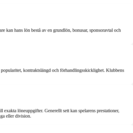
are kan hans lön bestå av en grundlön, bonusar, sponsoravtal och
, popularitet, kontraktslängd och förhandlingsskicklighet. Klubbens
l exakta löneuppgifter. Generellt sett kan spelarens prestationer,
a eller division.