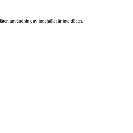
ten användning av innehållet är inte tillåtet.