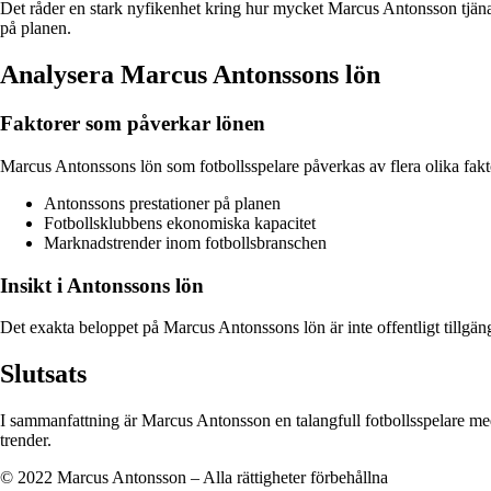
Det råder en stark nyfikenhet kring hur mycket Marcus Antonsson tjänar 
på planen.
Analysera Marcus Antonssons lön
Faktorer som påverkar lönen
Marcus Antonssons lön som fotbollsspelare påverkas av flera olika fakt
Antonssons prestationer på planen
Fotbollsklubbens ekonomiska kapacitet
Marknadstrender inom fotbollsbranschen
Insikt i Antonssons lön
Det exakta beloppet på Marcus Antonssons lön är inte offentligt tillgäng
Slutsats
I sammanfattning är Marcus Antonsson en talangfull fotbollsspelare med
trender.
© 2022 Marcus Antonsson – Alla rättigheter förbehållna