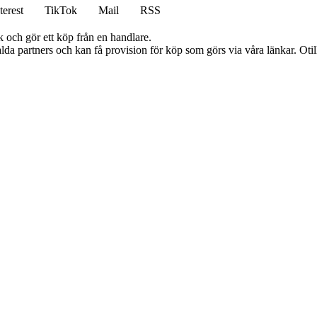
terest
TikTok
Mail
RSS
k och gör ett köp från en handlare.
lda partners och kan få provision för köp som görs via våra länkar. Otillå