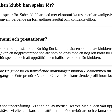
lken klubb han spelar för?
spelar för. Större klubbar med mer ekonomiska resurser har vanligtvis m
ivån, beroende på förhandlingsresultat och kontraktsvillkor.
nomi och prestationer?
mi och prestationer. En hög lön kan innebära en stor del av klubbens b
gt kan en högpresterande spelare som belönas med en hög lön bidra till
 för spelaren och att upprätthålla en hållbar ekonomi för klubben.
n: En guide till en framstående utbildningsinstitution
•
Välkommen till 
gångsrik Entreprenör
•
Victoria Greve – En framstående profil inom k
h spelunderhållning. Vi är en del av mediehuset Yes Media, och vårt uppdra
var vi efter att skapa en plattform där både nybörjare och erfarna spel