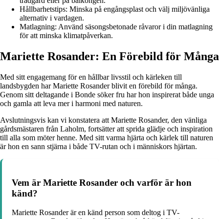
trädgård eller på balkongen.
Hållbarhetstips: Minska på engångsplast och välj miljövänliga
alternativ i vardagen.
Matlagning: Använd säsongsbetonade råvaror i din matlagning
för att minska klimatpåverkan.
Mariette Rosander: En Förebild för Många
Med sitt engagemang för en hållbar livsstil och kärleken till
landsbygden har Mariette Rosander blivit en förebild för många.
Genom sitt deltagande i Bonde söker fru har hon inspirerat både unga
och gamla att leva mer i harmoni med naturen.
Avslutningsvis kan vi konstatera att Mariette Rosander, den vänliga
gårdsmästaren från Laholm, fortsätter att sprida glädje och inspiration
till alla som möter henne. Med sitt varma hjärta och kärlek till naturen
är hon en sann stjärna i både TV-rutan och i människors hjärtan.
Vem är Mariette Rosander och varför är hon
känd?
Mariette Rosander är en känd person som deltog i TV-