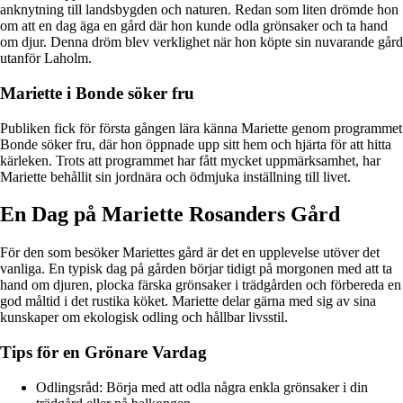
anknytning till landsbygden och naturen. Redan som liten drömde hon
om att en dag äga en gård där hon kunde odla grönsaker och ta hand
om djur. Denna dröm blev verklighet när hon köpte sin nuvarande gård
utanför Laholm.
Mariette i Bonde söker fru
Publiken fick för första gången lära känna Mariette genom programmet
Bonde söker fru, där hon öppnade upp sitt hem och hjärta för att hitta
kärleken. Trots att programmet har fått mycket uppmärksamhet, har
Mariette behållit sin jordnära och ödmjuka inställning till livet.
En Dag på Mariette Rosanders Gård
För den som besöker Mariettes gård är det en upplevelse utöver det
vanliga. En typisk dag på gården börjar tidigt på morgonen med att ta
hand om djuren, plocka färska grönsaker i trädgården och förbereda en
god måltid i det rustika köket. Mariette delar gärna med sig av sina
kunskaper om ekologisk odling och hållbar livsstil.
Tips för en Grönare Vardag
Odlingsråd: Börja med att odla några enkla grönsaker i din