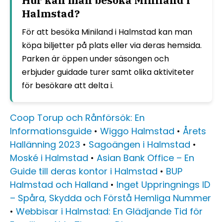
Hur kan man besöka Miniland i
Halmstad?
För att besöka Miniland i Halmstad kan man
köpa biljetter på plats eller via deras hemsida.
Parken är öppen under säsongen och
erbjuder guidade turer samt olika aktiviteter
för besökare att delta i.
Coop Torup och Rånförsök: En
Informationsguide
•
Wiggo Halmstad
•
Årets
Hallänning 2023
•
Sagoängen i Halmstad
•
Moské i Halmstad
•
Asian Bank Office – En
Guide till deras kontor i Halmstad
•
BUP
Halmstad och Halland
•
Inget Uppringnings ID
– Spåra, Skydda och Förstå Hemliga Nummer
•
Webbisar i Halmstad: En Glädjande Tid för