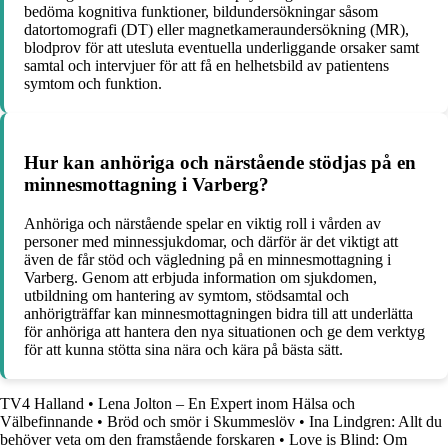
bedöma kognitiva funktioner, bildundersökningar såsom
datortomografi (DT) eller magnetkameraundersökning (MR),
blodprov för att utesluta eventuella underliggande orsaker samt
samtal och intervjuer för att få en helhetsbild av patientens
symtom och funktion.
Hur kan anhöriga och närstående stödjas på en
minnesmottagning i Varberg?
Anhöriga och närstående spelar en viktig roll i vården av
personer med minnessjukdomar, och därför är det viktigt att
även de får stöd och vägledning på en minnesmottagning i
Varberg. Genom att erbjuda information om sjukdomen,
utbildning om hantering av symtom, stödsamtal och
anhörigträffar kan minnesmottagningen bidra till att underlätta
för anhöriga att hantera den nya situationen och ge dem verktyg
för att kunna stötta sina nära och kära på bästa sätt.
TV4 Halland
•
Lena Jolton – En Expert inom Hälsa och
Välbefinnande
•
Bröd och smör i Skummeslöv
•
Ina Lindgren: Allt du
behöver veta om den framstående forskaren
•
Love is Blind: Om