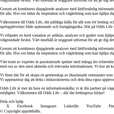
välgrundade beslut. Vårt innehåll är noggrant utformat för att ge dig de
Genom att kombinera djupgående analyser med lättförståelig information vil
för alla. Hos oss hittar du inspiration och vägledning som kan hjälpa dig
Välkommen till Odds Life, din pålitliga källa för allt som rör betting oc
spelupplevelser både spännande och framgångsrika. Här på Odds Life strä
Vi erbjuder en bred variation av artiklar, analyser och guider som hjälper
välgrundade beslut. Vårt innehåll är noggrant utformat för att ge dig de
Genom att kombinera djupgående analyser med lättförståelig information vil
för alla. Hos oss hittar du inspiration och vägledning som kan hjälpa dig
Vårt team av experter är passionerade spelare med många års erfarenhet 
med oss av den mest aktuella och relevanta informationen. Vi tror att ku
Vi finns här för att skapa en gemenskap av likasinnade entusiaster som
Vi uppmuntrar dig att delta i diskussionerna och dela dina egna uppleve
Odds Life är mer än bara en informationskälla; vi är din partner på vä
möjlighet. Välkommen till Odds Life – där din bettingresa börjar!
Dela och hjälp
X
Facebook
Instagram
LinkedIn
YouTube
Pin
© Copyright upprätthålls.