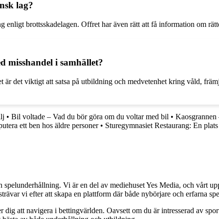
ensk lag?
ng enligt brottsskadelagen. Offret har även rätt att få information om rätt
d misshandel i samhället?
 är det viktigt att satsa på utbildning och medvetenhet kring våld, främj
lj
•
Bil voltade – Vad du bör göra om du voltar med bil
•
Kaosgrannen –
utera ett ben hos äldre personer
•
Sturegymnasiet Restaurang: En plats
h spelunderhållning. Vi är en del av mediehuset Yes Media, och vårt uppdra
var vi efter att skapa en plattform där både nybörjare och erfarna spel
 dig att navigera i bettingvärlden. Oavsett om du är intresserad av sports