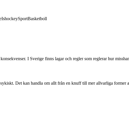
e
Ishockey
Sport
Basketboll
ga konsekvenser. I Sverige finns lagar och regler som reglerar hur missh
sykiskt. Det kan handla om allt från en knuff till mer allvarliga former