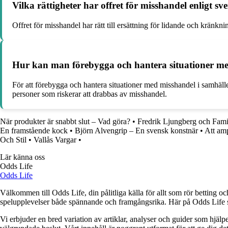
Vilka rättigheter har offret för misshandel enligt sv
Offret för misshandel har rätt till ersättning för lidande och kränkni
Hur kan man förebygga och hantera situationer me
För att förebygga och hantera situationer med misshandel i samhället
personer som riskerar att drabbas av misshandel.
När produkter är snabbt slut – Vad göra?
•
Fredrik Ljungberg och Fami
En framstående kock
•
Björn Alvengrip – En svensk konstnär
•
Att amp
Och Stil
•
Vallås Vargar
•
Lär känna oss
Odds Life
Odds Life
Välkommen till Odds Life, din pålitliga källa för allt som rör betting oc
spelupplevelser både spännande och framgångsrika. Här på Odds Life strä
Vi erbjuder en bred variation av artiklar, analyser och guider som hjälper