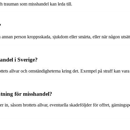
och trauman som misshandel kan leda till.
?
 annan person kroppsskada, sjukdom eller smärta, eller när någon utsätts
andel i Sverige?
ets allvar och omständigheterna kring det. Exempel på straff kan vara bö
ätning för misshandel?
 in, såsom brottets allvar, eventuella skadeföljder för offret, gärnings