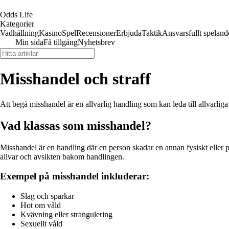
Odds Life
Kategorier
Vadhållning
Kasino
Spel
Recensioner
Erbjuda
Taktik
Ansvarsfullt speland
Min sida
Få tillgång
Nyhetsbrev
Misshandel och straff
Att begå misshandel är en allvarlig handling som kan leda till allvarli
Vad klassas som misshandel?
Misshandel är en handling där en person skadar en annan fysiskt eller p
allvar och avsikten bakom handlingen.
Exempel på misshandel inkluderar:
Slag och sparkar
Hot om våld
Kvävning eller strangulering
Sexuellt våld