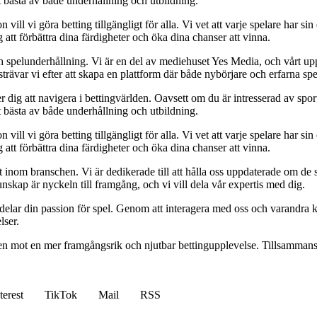
t bästa av både underhållning och utbildning.
l vi göra betting tillgängligt för alla. Vi vet att varje spelare har sin e
 att förbättra dina färdigheter och öka dina chanser att vinna.
h spelunderhållning. Vi är en del av mediehuset Yes Media, och vårt uppdra
var vi efter att skapa en plattform där både nybörjare och erfarna spel
 dig att navigera i bettingvärlden. Oavsett om du är intresserad av sports
t bästa av både underhållning och utbildning.
l vi göra betting tillgängligt för alla. Vi vet att varje spelare har sin e
 att förbättra dina färdigheter och öka dina chanser att vinna.
inom branschen. Vi är dedikerade till att hålla oss uppdaterade om de se
nskap är nyckeln till framgång, och vi vill dela vår expertis med dig.
 delar din passion för spel. Genom att interagera med oss och varandra 
lser.
gen mot en mer framgångsrik och njutbar bettingupplevelse. Tillsammans 
terest
TikTok
Mail
RSS