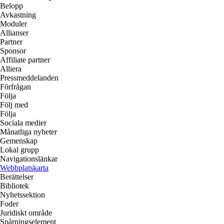
Belopp
Avkastning
Moduler
Allianser
Partner
Sponsor
Affiliate partner
Alliera
Pressmeddelanden
Förfrågan
Följa
Följ med
Följa
Sociala medier
Månatliga nyheter
Gemenskap
Lokal grupp
Navigationslänkar
Webbplatskarta
Berättelser
Bibliotek
Nyhetssektion
Foder
Juridiskt område
Spårningselement