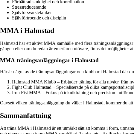
Förbättrad smidighet och koordination
Stressreducerande
Självförsvarstekniker
Självförtroende och disciplin
MMA i Halmstad
Halmstad har ett aktivt MMA-samhälle med flera träningsanläggningar oc
gången eller om du redan är en erfaren utövare, finns det möjligheter 
MMA-träningsanläggningar i Halmstad
Här är några av de träningsanläggningar och klubbar i Halmstad där 
Halmstad MMA Klubb – Erbjuder träning för alla nivåer, från nyb
Fight Club Halmstad – Specialiserade på olika kampsportsdiscip
Iron Fist MMA – Fokus på teknikträning och precision i utförand
Oavsett vilken träningsanläggning du väljer i Halmstad, kommer du att
Sammanfattning
Att träna MMA i Halmstad är ett utmärkt sätt att komma i form, utmana 
och gemenskapen inom MMA-samhället. Tveka inte att utforska kampsp