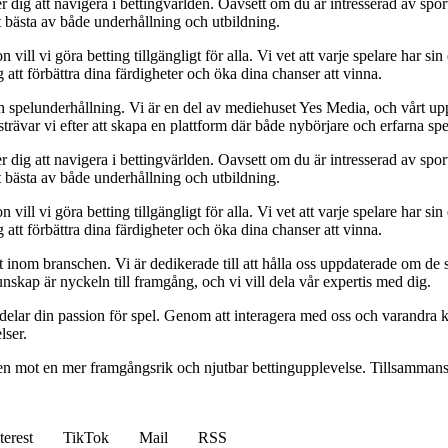
 dig att navigera i bettingvärlden. Oavsett om du är intresserad av sports
t bästa av både underhållning och utbildning.
l vi göra betting tillgängligt för alla. Vi vet att varje spelare har sin e
 att förbättra dina färdigheter och öka dina chanser att vinna.
h spelunderhållning. Vi är en del av mediehuset Yes Media, och vårt uppdra
var vi efter att skapa en plattform där både nybörjare och erfarna spel
 dig att navigera i bettingvärlden. Oavsett om du är intresserad av sports
t bästa av både underhållning och utbildning.
l vi göra betting tillgängligt för alla. Vi vet att varje spelare har sin e
 att förbättra dina färdigheter och öka dina chanser att vinna.
inom branschen. Vi är dedikerade till att hålla oss uppdaterade om de se
nskap är nyckeln till framgång, och vi vill dela vår expertis med dig.
 delar din passion för spel. Genom att interagera med oss och varandra 
lser.
gen mot en mer framgångsrik och njutbar bettingupplevelse. Tillsammans 
terest
TikTok
Mail
RSS