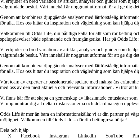
Vi erbjuder en bred variation av artiklar, analyser och guider som hjälper
välgrundade beslut. Vårt innehåll är noggrant utformat för att ge dig de
Genom att kombinera djupgående analyser med lättförståelig information vil
för alla. Hos oss hittar du inspiration och vägledning som kan hjälpa dig
Välkommen till Odds Life, din pålitliga källa för allt som rör betting oc
spelupplevelser både spännande och framgångsrika. Här på Odds Life strä
Vi erbjuder en bred variation av artiklar, analyser och guider som hjälper
välgrundade beslut. Vårt innehåll är noggrant utformat för att ge dig de
Genom att kombinera djupgående analyser med lättförståelig information vil
för alla. Hos oss hittar du inspiration och vägledning som kan hjälpa dig
Vårt team av experter är passionerade spelare med många års erfarenhet 
med oss av den mest aktuella och relevanta informationen. Vi tror att ku
Vi finns här för att skapa en gemenskap av likasinnade entusiaster som
Vi uppmuntrar dig att delta i diskussionerna och dela dina egna uppleve
Odds Life är mer än bara en informationskälla; vi är din partner på vä
möjlighet. Välkommen till Odds Life – där din bettingresa börjar!
Dela och hjälp
X
Facebook
Instagram
LinkedIn
YouTube
Pin