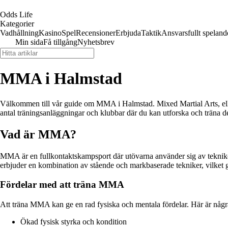
Odds Life
Kategorier
Vadhållning
Kasino
Spel
Recensioner
Erbjuda
Taktik
Ansvarsfullt speland
Min sida
Få tillgång
Nyhetsbrev
MMA i Halmstad
Välkommen till vår guide om MMA i Halmstad. Mixed Martial Arts, elle
antal träningsanläggningar och klubbar där du kan utforska och träna 
Vad är MMA?
MMA är en fullkontaktskampsport där utövarna använder sig av tekniker 
erbjuder en kombination av stående och markbaserade tekniker, vilket 
Fördelar med att träna MMA
Att träna MMA kan ge en rad fysiska och mentala fördelar. Här är någr
Ökad fysisk styrka och kondition