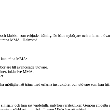
h klubbar som erbjuder träning för både nybörjare och erfarna utövare.
att träna MMA i Halmstad.
du kan träna MMA:
örjare till avancerade utövare.
liner, inklusive MMA.
et.
 ha möjlighet att träna med erfarna instruktörer och utövare som kan h
sig själv och lära sig värdefulla självförsvarstekniker. Genom att del
ortens värld och upptäck allt som MMA har att erbjuda!