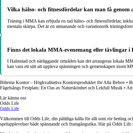
Vilka hälso- och fitnessfördelar kan man få geno
Träning i MMA kan erbjuda en rad hälso- och fitnessfördelar, inklu
mentala skärpa. Det är en utmanande och variationsrik träningsform 
Finns det lokala MMA-evenemang eller tävlingar i H
I Halmstad och närliggande områden kan det arrangeras lokala MMA-e
kan vara ett sätt att uppleva spänningen och gemenskapen inom MMA-
Biltema Kontor – Högkvalitativa Kontorsprodukter för Alla Behov
•
B
Fågelsångs Festplats: En Oas av Naturskönhet och Lekfull Musik
•
Att
Lär känna oss
Odds Life
Odds Life
Välkommen till Odds Life, din pålitliga källa för allt som rör betting oc
spelupplevelser både spännande och framgångsrika. Här på Odds Life strä