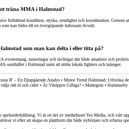
m att träna MMA i Halmstad?
sive förbättrad kondition, styrka, smidighet och koordination. Genom a
som kan bidra till en övergripande hälsosam livsstil.
almstad som man kan delta i eller titta på?
venemang, turneringar och tävlingar där både amatörer och professionel
samhället i Halmstad samt att stötta lokala fighters och talanger.
osna IF – En Djupgående Analys
•
Motor Trend Halmstad: Utforska det
 välja rätt öl och cider
•
Är Vitsippor Giftiga?
•
Mattegeni
•
Hammarby P
h spelunderhållning. Vi är en del av mediehuset Yes Media, och vårt uppdra
var vi efter att skapa en plattform där både nybörjare och erfarna spel