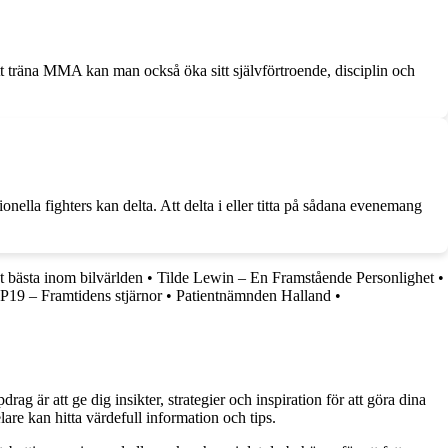
tt träna MMA kan man också öka sitt självförtroende, disciplin och
la fighters kan delta. Att delta i eller titta på sådana evenemang
 bästa inom bilvärlden
•
Tilde Lewin – En Framstående Personlighet
•
19 – Framtidens stjärnor
•
Patientnämnden Halland
•
g är att ge dig insikter, strategier och inspiration för att göra dina
are kan hitta värdefull information och tips.