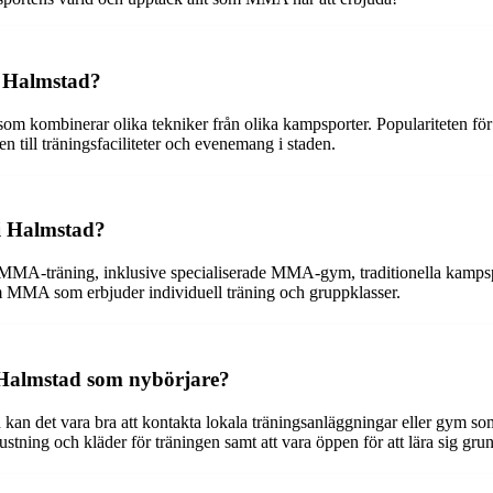
i Halmstad?
om kombinerar olika tekniker från olika kampsporter. Populariteten fö
 till träningsfaciliteter och evenemang i staden.
i Halmstad?
r MMA-träning, inklusive specialiserade MMA-gym, traditionella kamps
om MMA som erbjuder individuell träning och gruppklasser.
Halmstad som nybörjare?
an det vara bra att kontakta lokala träningsanläggningar eller gym so
rustning och kläder för träningen samt att vara öppen för att lära sig gru