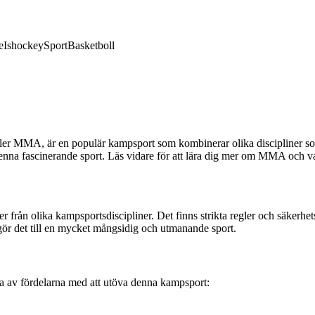
e
Ishockey
Sport
Basketboll
r MMA, är en populär kampsport som kombinerar olika discipliner som 
denna fascinerande sport. Läs vidare för att lära dig mer om MMA och v
från olika kampsportsdiscipliner. Det finns strikta regler och säkerhe
gör det till en mycket mångsidig och utmanande sport.
a av fördelarna med att utöva denna kampsport: