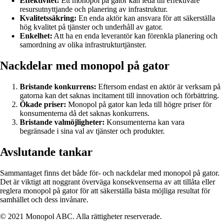
Effektivitet:
Ett monopol på gator kan leda till effektivare
resursutnyttjande och planering av infrastruktur.
Kvalitetssäkring:
En enda aktör kan ansvara för att säkerställa
hög kvalitet på tjänster och underhåll av gator.
Enkelhet:
Att ha en enda leverantör kan förenkla planering och
samordning av olika infrastrukturtjänster.
Nackdelar med monopol på gator
Bristande konkurrens:
Eftersom endast en aktör är verksam på
gatorna kan det saknas incitament till innovation och förbättring.
Ökade priser:
Monopol på gator kan leda till högre priser för
konsumenterna då det saknas konkurrens.
Bristande valmöjligheter:
Konsumenterna kan vara
begränsade i sina val av tjänster och produkter.
Avslutande tankar
Sammantaget finns det både för- och nackdelar med monopol på gator.
Det är viktigt att noggrant överväga konsekvenserna av att tillåta eller
reglera monopol på gator för att säkerställa bästa möjliga resultat för
samhället och dess invånare.
© 2021 Monopol ABC. Alla rättigheter reserverade.