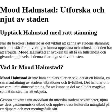
Mood Halmstad: Utforska och
njut av staden
Upptäck Halmstad med rätt stämning
När du besöker Halmstad är det viktigt att känna av stadens stämning
och atmosfär för att verkligen kunna uppskatta och utforska det den har
att erbjuda.
Mood Halmstad
är nyckeln till att få en fullständig och
givande upplevelse i denna charmiga stad vid kusten.
Vad är Mood Halmstad?
Mood Halmstad
är inte bara en plats eller en sak, det är en känsla, en
sammanfattning av stadens vibrationer och livfullhet. Det handlar om
att vara i rätt sinnesstämning för att kunna ta del av allt det magiska
som Halmstad har att erbjuda.
Genom att vara i rätt
mood
kan du utforska stadens sevärdheter, njuta
av dess gastronomiska utbud och uppleva dess kulturella mångfald på
ett djupare och mer meningsfullt sätt.