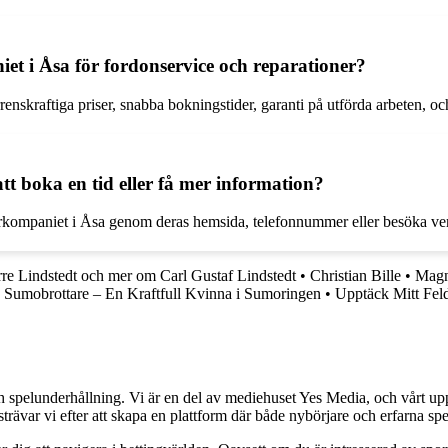
iet i Åsa för fordonservice och reparationer?
nskraftiga priser, snabba bokningstider, garanti på utförda arbeten, oc
 boka en tid eller få mer information?
torkompaniet i Åsa genom deras hemsida, telefonnummer eller besöka ve
re Lindstedt och mer om Carl Gustaf Lindstedt
•
Christian Bille
•
Magn
 Sumobrottare – En Kraftfull Kvinna i Sumoringen
•
Upptäck Mitt Fel
h spelunderhållning. Vi är en del av mediehuset Yes Media, och vårt uppdra
var vi efter att skapa en plattform där både nybörjare och erfarna spel