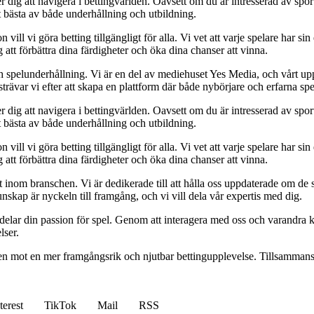
 dig att navigera i bettingvärlden. Oavsett om du är intresserad av sports
t bästa av både underhållning och utbildning.
l vi göra betting tillgängligt för alla. Vi vet att varje spelare har sin e
 att förbättra dina färdigheter och öka dina chanser att vinna.
h spelunderhållning. Vi är en del av mediehuset Yes Media, och vårt uppdra
var vi efter att skapa en plattform där både nybörjare och erfarna spel
 dig att navigera i bettingvärlden. Oavsett om du är intresserad av sports
t bästa av både underhållning och utbildning.
l vi göra betting tillgängligt för alla. Vi vet att varje spelare har sin e
 att förbättra dina färdigheter och öka dina chanser att vinna.
inom branschen. Vi är dedikerade till att hålla oss uppdaterade om de se
nskap är nyckeln till framgång, och vi vill dela vår expertis med dig.
 delar din passion för spel. Genom att interagera med oss och varandra 
lser.
gen mot en mer framgångsrik och njutbar bettingupplevelse. Tillsammans 
terest
TikTok
Mail
RSS