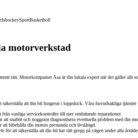
e
Ishockey
Sport
Basketboll
la motorverkstad
mmit rätt. Motorkompaniet Åsa är din lokala expert när det gäller allt so
 säkerställa att din bil fungerar i toppskick. Våra huvudsakliga tjänster 
från vanliga servicekontroller till mer omfattande reparationer.
r att snabbt och noggrant diagnostisera eventuella problem med din mo
att bibehålla din motors prestanda och livslängd.
för att säkerställa att din bil har rätt grepp på vägen under alla årstide