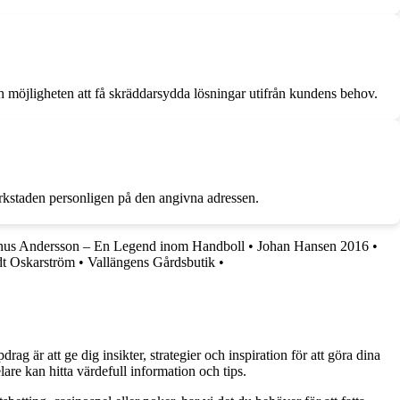
h möjligheten att få skräddarsydda lösningar utifrån kundens behov.
rkstaden personligen på den angivna adressen.
us Andersson – En Legend inom Handboll
•
Johan Hansen 2016
•
dt Oskarström
•
Vallängens Gårdsbutik
•
g är att ge dig insikter, strategier och inspiration för att göra dina
are kan hitta värdefull information och tips.