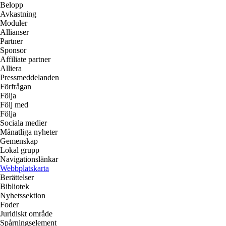
Belopp
Avkastning
Moduler
Allianser
Partner
Sponsor
Affiliate partner
Alliera
Pressmeddelanden
Förfrågan
Följa
Följ med
Följa
Sociala medier
Månatliga nyheter
Gemenskap
Lokal grupp
Navigationslänkar
Webbplatskarta
Berättelser
Bibliotek
Nyhetssektion
Foder
Juridiskt område
Spårningselement