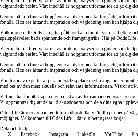
Vi erbjuder en bred variation av artiklar, analyser och guider som hjälper
välgrundade beslut. Vårt innehåll är noggrant utformat för att ge dig de
Genom att kombinera djupgående analyser med lättförståelig information vil
för alla. Hos oss hittar du inspiration och vägledning som kan hjälpa dig
Välkommen till Odds Life, din pålitliga källa för allt som rör betting oc
spelupplevelser både spännande och framgångsrika. Här på Odds Life strä
Vi erbjuder en bred variation av artiklar, analyser och guider som hjälper
välgrundade beslut. Vårt innehåll är noggrant utformat för att ge dig de
Genom att kombinera djupgående analyser med lättförståelig information vil
för alla. Hos oss hittar du inspiration och vägledning som kan hjälpa dig
Vårt team av experter är passionerade spelare med många års erfarenhet 
med oss av den mest aktuella och relevanta informationen. Vi tror att ku
Vi finns här för att skapa en gemenskap av likasinnade entusiaster som
Vi uppmuntrar dig att delta i diskussionerna och dela dina egna uppleve
Odds Life är mer än bara en informationskälla; vi är din partner på vä
möjlighet. Välkommen till Odds Life – där din bettingresa börjar!
Dela och hjälp
X
Facebook
Instagram
LinkedIn
YouTube
Pin