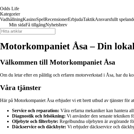
Odds Life
Kategorier
Vadhållning
Kasino
Spel
Recensioner
Erbjuda
Taktik
Ansvarsfullt speland
Min sida
Få tillgång
Nyhetsbrev
Motorkompaniet Åsa – Din loka
Välkommen till Motorkompaniet Åsa
Om du letar efter en pålitlig och erfaren motorverkstad i Åsa, har du ko
Våra tjänster
Här på Motorkompaniet Åsa erbjuder vi ett brett utbud av tjänster för att
Service och reparation:
Våra erfarna mekaniker kan hantera allt 
Diagnostik och felsökning:
Vi använder den senaste tekniken fö
Oljebyte och filterbyte:
Regelbundna oljebyten är avgörande för 
Däckservice och däckbyte:
Vi erbjuder däckservice och däckbyte 