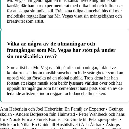
Mr. Vegas har genomgått en musikalisk utveckling under sin
karriär, där han har experimenterat med olika ljud och influenser
för att skapa sin unika stil. Från sina tidiga dancehallhits till mer
melodiska reggaelåtar har Mr. Vegas visat sin mångsidighet och
kreativitet som artist.
Vilka är några av de utmaningar och
framgångar som Mr. Vegas har stött på under
sin musikaliska resa?
Som artist har Mr. Vegas stött på olika utmaningar, inklusive
konkurrensen inom musikbranschen och de svårigheter som kan
uppstå vid att försöka nå en global publik. Trots detta har han
fortsatt att skapa musik som berör lyssnare världen över och har
uppnått framgångar som har cementerat hans plats som en av de
ledande artisterna inom reggae- och dancehallmusiken.
Ann Heberlein och Joel Heberlein: En Familj av Experter
•
Getinge
skolan
•
Anders Börjesson från Halmstad
•
Peter Wahlbeck och hans
fru
•
Norsk Firma
•
Furets Boule – En Guide till Petanquesporten
•
Micke och Nilla: En Guide till Husbilslivet i Alla Åldrar
•
Åstorps