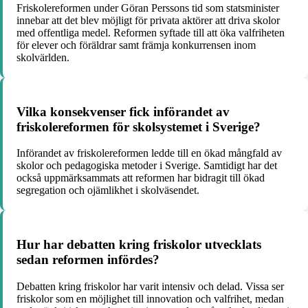
Friskolereformen under Göran Perssons tid som statsminister
innebar att det blev möjligt för privata aktörer att driva skolor
med offentliga medel. Reformen syftade till att öka valfriheten
för elever och föräldrar samt främja konkurrensen inom
skolvärlden.
Vilka konsekvenser fick införandet av
friskolereformen för skolsystemet i Sverige?
Införandet av friskolereformen ledde till en ökad mångfald av
skolor och pedagogiska metoder i Sverige. Samtidigt har det
också uppmärksammats att reformen har bidragit till ökad
segregation och ojämlikhet i skolväsendet.
Hur har debatten kring friskolor utvecklats
sedan reformen infördes?
Debatten kring friskolor har varit intensiv och delad. Vissa ser
friskolor som en möjlighet till innovation och valfrihet, medan