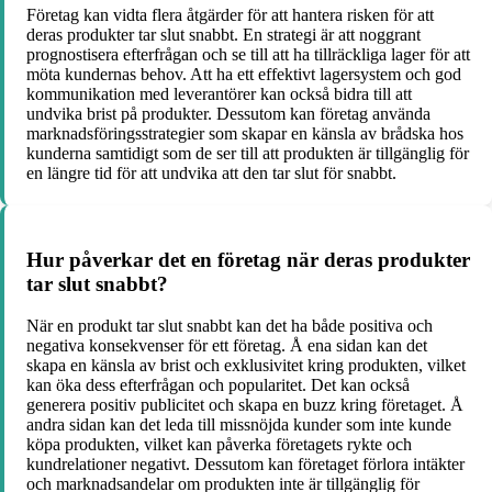
Företag kan vidta flera åtgärder för att hantera risken för att
deras produkter tar slut snabbt. En strategi är att noggrant
prognostisera efterfrågan och se till att ha tillräckliga lager för att
möta kundernas behov. Att ha ett effektivt lagersystem och god
kommunikation med leverantörer kan också bidra till att
undvika brist på produkter. Dessutom kan företag använda
marknadsföringsstrategier som skapar en känsla av brådska hos
kunderna samtidigt som de ser till att produkten är tillgänglig för
en längre tid för att undvika att den tar slut för snabbt.
Hur påverkar det en företag när deras produkter
tar slut snabbt?
När en produkt tar slut snabbt kan det ha både positiva och
negativa konsekvenser för ett företag. Å ena sidan kan det
skapa en känsla av brist och exklusivitet kring produkten, vilket
kan öka dess efterfrågan och popularitet. Det kan också
generera positiv publicitet och skapa en buzz kring företaget. Å
andra sidan kan det leda till missnöjda kunder som inte kunde
köpa produkten, vilket kan påverka företagets rykte och
kundrelationer negativt. Dessutom kan företaget förlora intäkter
och marknadsandelar om produkten inte är tillgänglig för