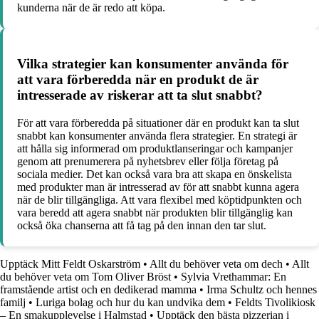
kunderna när de är redo att köpa.
Vilka strategier kan konsumenter använda för
att vara förberedda när en produkt de är
intresserade av riskerar att ta slut snabbt?
För att vara förberedda på situationer där en produkt kan ta slut
snabbt kan konsumenter använda flera strategier. En strategi är
att hålla sig informerad om produktlanseringar och kampanjer
genom att prenumerera på nyhetsbrev eller följa företag på
sociala medier. Det kan också vara bra att skapa en önskelista
med produkter man är intresserad av för att snabbt kunna agera
när de blir tillgängliga. Att vara flexibel med köptidpunkten och
vara beredd att agera snabbt när produkten blir tillgänglig kan
också öka chanserna att få tag på den innan den tar slut.
Upptäck Mitt Feldt Oskarström
•
Allt du behöver veta om dech
•
Allt
du behöver veta om Tom Oliver Bröst
•
Sylvia Vrethammar: En
framstående artist och en dedikerad mamma
•
Irma Schultz och hennes
familj
•
Luriga bolag och hur du kan undvika dem
•
Feldts Tivolikiosk
– En smakupplevelse i Halmstad
•
Upptäck den bästa pizzerian i