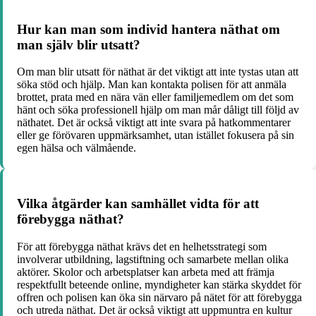
Hur kan man som individ hantera näthat om
man själv blir utsatt?
Om man blir utsatt för näthat är det viktigt att inte tystas utan att
söka stöd och hjälp. Man kan kontakta polisen för att anmäla
brottet, prata med en nära vän eller familjemedlem om det som
hänt och söka professionell hjälp om man mår dåligt till följd av
näthatet. Det är också viktigt att inte svara på hatkommentarer
eller ge förövaren uppmärksamhet, utan istället fokusera på sin
egen hälsa och välmående.
Vilka åtgärder kan samhället vidta för att
förebygga näthat?
För att förebygga näthat krävs det en helhetsstrategi som
involverar utbildning, lagstiftning och samarbete mellan olika
aktörer. Skolor och arbetsplatser kan arbeta med att främja
respektfullt beteende online, myndigheter kan stärka skyddet för
offren och polisen kan öka sin närvaro på nätet för att förebygga
och utreda näthat. Det är också viktigt att uppmuntra en kultur