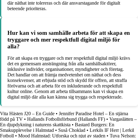
där näthat inte tolereras och där ansvarstagande för digitalt
beteende prioriteras.
Hur kan vi som samhälle arbeta för att skapa en
tryggare och mer respektfull digital miljö för
alla?
För att skapa en tryggare och mer respektfull digital miljö krävs
det en gemensam ansträngning från alla samhällsaktörer,
inklusive individer, organisationer, myndigheter och företag.
Det handlar om att främja medvetenhet om näthat och dess
konsekvenser, att erbjuda stöd och skydd för offren, att straffa
förövarna och att arbeta för en inkluderande och respektfull
kultur online. Genom att arbeta tillsammans kan vi skapa en
digital miljö där alla kan känna sig trygga och respekterade.
Vita Hästen J20 – En Guide
•
Jennifer Paradise Hotel – En stjärna
född på TV
•
Hallands Fotbollsförbund (Hallands FF)
•
Vargaslätten –
En djupdykning i naturens skattkista
•
Bastard Burgers: En
Smakupplevelse i Halmstad
•
Suså Choklad
•
Lerkils IF Herr | Lerkil
Fotboll
•
Mood Halmstad: Utforska och njut av staden
•
Tuva Nelson: