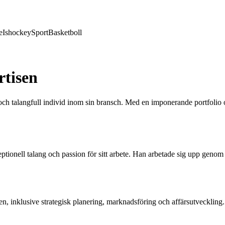
e
Ishockey
Sport
Basketboll
rtisen
 talangfull individ inom sin bransch. Med en imponerande portfolio oc
tionell talang och passion för sitt arbete. Han arbetade sig upp genom
n, inklusive strategisk planering, marknadsföring och affärsutveckling