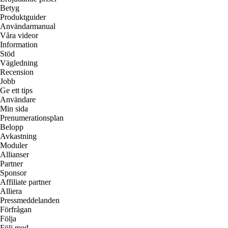
Betyg
Produktguider
Användarmanual
Våra videor
Information
Stöd
Vägledning
Recension
Jobb
Ge ett tips
Användare
Min sida
Prenumerationsplan
Belopp
Avkastning
Moduler
Allianser
Partner
Sponsor
Affiliate partner
Alliera
Pressmeddelanden
Förfrågan
Följa
Följ med