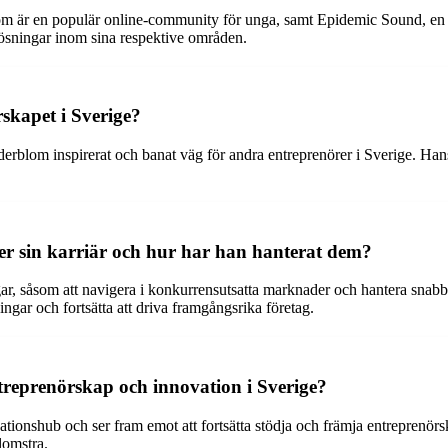
m är en populär online-community för unga, samt Epidemic Sound, en f
 lösningar inom sina respektive områden.
skapet i Sverige?
blom inspirerat och banat väg för andra entreprenörer i Sverige. Hans ar
r sin karriär och hur har han hanterat dem?
gar, såsom att navigera i konkurrensutsatta marknader och hantera sna
ngar och fortsätta att driva framgångsrika företag.
treprenörskap och innovation i Sverige?
ionshub och ser fram emot att fortsätta stödja och främja entreprenörska
lomstra.