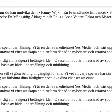
hur du kan undvika dem
•
Fanny Wijk – En Framstående Influencer
•
S
hols: En Mångsidig Åklagare och Polis
•
Asea Vatten: Fakta och Myter
h spelunderhållning. Vi är en del av mediehuset Yes Media, och vårt uppdra
var vi efter att skapa en plattform där både nybörjare och erfarna spel
 dig att navigera i bettingvärlden. Oavsett om du är intresserad av sports
t bästa av både underhållning och utbildning.
l vi göra betting tillgängligt för alla. Vi vet att varje spelare har sin e
 att förbättra dina färdigheter och öka dina chanser att vinna.
h spelunderhållning. Vi är en del av mediehuset Yes Media, och vårt uppdra
var vi efter att skapa en plattform där både nybörjare och erfarna spel
 dig att navigera i bettingvärlden. Oavsett om du är intresserad av sports
t bästa av både underhållning och utbildning.