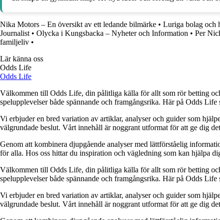
Nika Motors – En översikt av ett ledande bilmärke
•
Luriga bolag och 
Journalist
•
Olycka i Kungsbacka – Nyheter och Information
•
Per Nic
familjeliv
•
Lär känna oss
Odds Life
Odds Life
Välkommen till Odds Life, din pålitliga källa för allt som rör betting oc
spelupplevelser både spännande och framgångsrika. Här på Odds Life strä
Vi erbjuder en bred variation av artiklar, analyser och guider som hjälper
välgrundade beslut. Vårt innehåll är noggrant utformat för att ge dig de
Genom att kombinera djupgående analyser med lättförståelig information vil
för alla. Hos oss hittar du inspiration och vägledning som kan hjälpa dig
Välkommen till Odds Life, din pålitliga källa för allt som rör betting oc
spelupplevelser både spännande och framgångsrika. Här på Odds Life strä
Vi erbjuder en bred variation av artiklar, analyser och guider som hjälper
välgrundade beslut. Vårt innehåll är noggrant utformat för att ge dig de