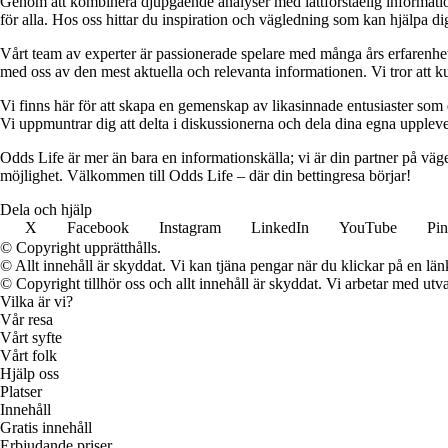
Genom att kombinera djupgående analyser med lättförståelig information vil
för alla. Hos oss hittar du inspiration och vägledning som kan hjälpa dig
Vårt team av experter är passionerade spelare med många års erfarenhet 
med oss av den mest aktuella och relevanta informationen. Vi tror att ku
Vi finns här för att skapa en gemenskap av likasinnade entusiaster som
Vi uppmuntrar dig att delta i diskussionerna och dela dina egna uppleve
Odds Life är mer än bara en informationskälla; vi är din partner på vä
möjlighet. Välkommen till Odds Life – där din bettingresa börjar!
Dela och hjälp
X
Facebook
Instagram
LinkedIn
YouTube
Pin
© Copyright upprätthålls.
© Allt innehåll är skyddat. Vi kan tjäna pengar när du klickar på en län
© Copyright tillhör oss och allt innehåll är skyddat. Vi arbetar med utva
Vilka är vi?
Vår resa
Vårt syfte
Vårt folk
Hjälp oss
Platser
Innehåll
Gratis innehåll
Erbjudande priser