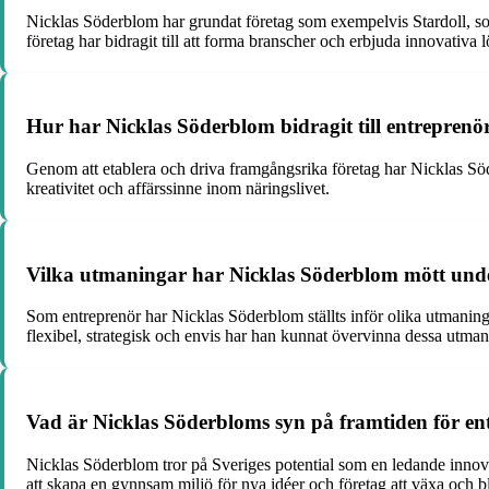
Nicklas Söderblom har grundat företag som exempelvis Stardoll, so
företag har bidragit till att forma branscher och erbjuda innovativa
Hur har Nicklas Söderblom bidragit till entreprenör
Genom att etablera och driva framgångsrika företag har Nicklas Söder
kreativitet och affärssinne inom näringslivet.
Vilka utmaningar har Nicklas Söderblom mött unde
Som entreprenör har Nicklas Söderblom ställts inför olika utmanin
flexibel, strategisk och envis har han kunnat övervinna dessa utmani
Vad är Nicklas Söderbloms syn på framtiden för en
Nicklas Söderblom tror på Sveriges potential som en ledande innovat
att skapa en gynnsam miljö för nya idéer och företag att växa och b