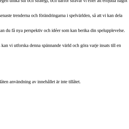
gen unika stil och strategi, och därför strävar vi efter att erbjuda något
naste trenderna och förändringarna i spelvärlden, så att vi kan dela
kan du få nya perspektiv och idéer som kan berika din spelupplevelse.
kan vi utforska denna spännande värld och göra varje insats till en
ten användning av innehållet är inte tillåtet.