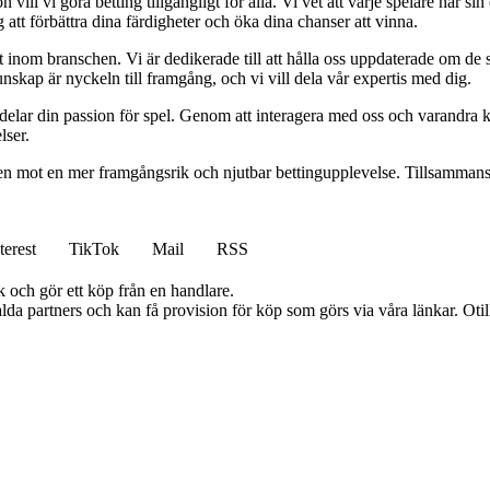
l vi göra betting tillgängligt för alla. Vi vet att varje spelare har sin e
 att förbättra dina färdigheter och öka dina chanser att vinna.
inom branschen. Vi är dedikerade till att hålla oss uppdaterade om de se
nskap är nyckeln till framgång, och vi vill dela vår expertis med dig.
 delar din passion för spel. Genom att interagera med oss och varandra 
lser.
gen mot en mer framgångsrik och njutbar bettingupplevelse. Tillsammans 
terest
TikTok
Mail
RSS
k och gör ett köp från en handlare.
lda partners och kan få provision för köp som görs via våra länkar. Otillå