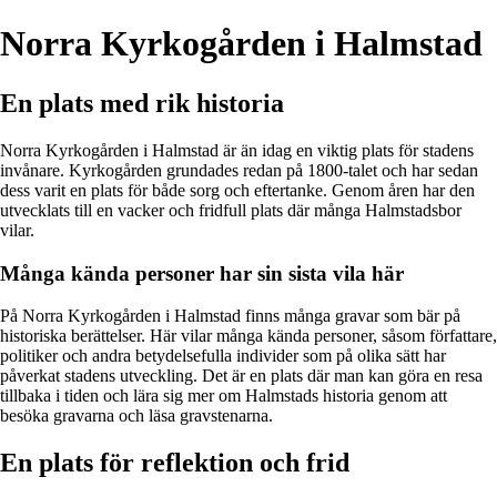
Norra Kyrkogården i Halmstad
En plats med rik historia
Norra Kyrkogården i Halmstad är än idag en viktig plats för stadens
invånare. Kyrkogården grundades redan på 1800-talet och har sedan
dess varit en plats för både sorg och eftertanke. Genom åren har den
utvecklats till en vacker och fridfull plats där många Halmstadsbor
vilar.
Många kända personer har sin sista vila här
På Norra Kyrkogården i Halmstad finns många gravar som bär på
historiska berättelser. Här vilar många kända personer, såsom författare,
politiker och andra betydelsefulla individer som på olika sätt har
påverkat stadens utveckling. Det är en plats där man kan göra en resa
tillbaka i tiden och lära sig mer om Halmstads historia genom att
besöka gravarna och läsa gravstenarna.
En plats för reflektion och frid