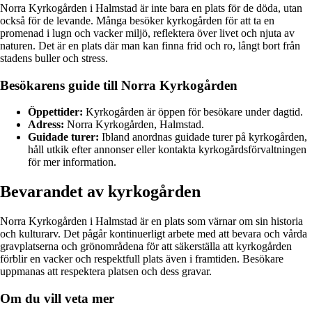
Norra Kyrkogården i Halmstad är inte bara en plats för de döda, utan
också för de levande. Många besöker kyrkogården för att ta en
promenad i lugn och vacker miljö, reflektera över livet och njuta av
naturen. Det är en plats där man kan finna frid och ro, långt bort från
stadens buller och stress.
Besökarens guide till Norra Kyrkogården
Öppettider:
Kyrkogården är öppen för besökare under dagtid.
Adress:
Norra Kyrkogården, Halmstad.
Guidade turer:
Ibland anordnas guidade turer på kyrkogården,
håll utkik efter annonser eller kontakta kyrkogårdsförvaltningen
för mer information.
Bevarandet av kyrkogården
Norra Kyrkogården i Halmstad är en plats som värnar om sin historia
och kulturarv. Det pågår kontinuerligt arbete med att bevara och vårda
gravplatserna och grönområdena för att säkerställa att kyrkogården
förblir en vacker och respektfull plats även i framtiden. Besökare
uppmanas att respektera platsen och dess gravar.
Om du vill veta mer