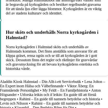
reflektion. Många Halmstadsbor har anhöriga eller vänner som
är begravda på kyrkogården och besöker regelbundet gravarna
för att tända ljus eller lägga blommor. Kyrkogården är en viktig
del av stadens kulturarv och identitet.
Hur sköts och underhålls Norra kyrkogården i
Halmstad?
Norra kyrkogården i Halmstad sköts och underhålls av
Halmstads kommun. Det finns anställda som ansvarar för att
klippa gräset, rensa ogräs och se till att kyrkogården är i gott
skick. Dessutom finns det regler och riktlinjer för gravvårdar
och gravsmyckning för att bevara kyrkogårdens estetiska och
historiska värde.
Aladdin Kiosk Halmstad – Din Allt-i-ett Servicebutik
•
Lena Jolton –
En Expert inom Hälsa och Välbefinnande
•
Viktor Åberg: En
Framstående Personlighet
•
My Feldt – En Familjehistoria
•
Anton
Högsander
•
Utforska leikin och if leikin: En guide till att förstå
begreppen
•
Rahimi – En guide till namnets betydelse och historia
•
Levin och Nilsson
•
Rahimi – En guide till namnets betydelse och
historia
•
Klasenbil – Den Perfekta Bilen för Dig
•