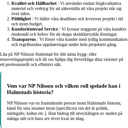
Kvalitet och Hållbarhet
: Vi använder endast högkvalitativa
material och verktyg för att säkerställa att våra projekt står sig
över tiden.
Pålitlighet
: Vi håller våra deadlines och levererar projekt i tid
och inom budget.
Kundorienterad Service
: Vi lyssnar noggrant på våra kunders
önskemål och behov för att skapa skräddarsydda lösningar.
Transparens
: Vi förser våra kunder med tydlig kommunikation
och regelbundna uppdateringar under hela projektets gång.
Lita på NP Nilsson Halmstad för ditt nästa bygg- eller
renoveringsprojekt och låt oss hjälpa dig förverkliga dina visioner på
ett professionellt och effektivt sätt.
Vem var NP Nilsson och vilken roll spelade han i
Halmstads historia?
NP Nilsson var en framstående person inom Halmstads historia,
känd för sina insatser inom [specificera om det är politik,
näringsliv, kultur etc.]. Han bidrog till utvecklingen av staden på
många sätt och hans arv lever kvar än idag.