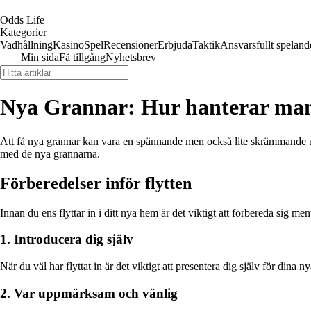
Odds Life
Kategorier
Vadhållning
Kasino
Spel
Recensioner
Erbjuda
Taktik
Ansvarsfullt speland
Min sida
Få tillgång
Nyhetsbrev
Nya Grannar: Hur hanterar man e
Att få nya grannar kan vara en spännande men också lite skrämmande uppl
med de nya grannarna.
Förberedelser inför flytten
Innan du ens flyttar in i ditt nya hem är det viktigt att förbereda sig m
1. Introducera dig själv
När du väl har flyttat in är det viktigt att presentera dig själv för dina
2. Var uppmärksam och vänlig