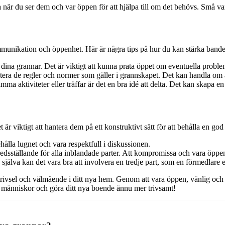
när du ser dem och var öppen för att hjälpa till om det behövs. Små var
mmunikation och öppenhet. Här är några tips på hur du kan stärka band
ina grannar. Det är viktigt att kunna prata öppet om eventuella proble
ra de regler och normer som gäller i grannskapet. Det kan handla om al
 aktiviteter eller träffar är det en bra idé att delta. Det kan skapa 
 är viktigt att hantera dem på ett konstruktivt sätt för att behålla en go
hålla lugnet och vara respektfull i diskussionen.
fredsställande för alla inblandade parter. Att kompromissa och vara öppen 
själva kan det vara bra att involvera en tredje part, som en förmedlare e
 trivsel och välmående i ditt nya hem. Genom att vara öppen, vänlig och
a människor och göra ditt nya boende ännu mer trivsamt!