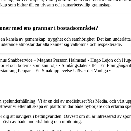
ap som bidrar till en trivsam och samarbetsvillig grannskap.
tioner med ens grannar i bostadsområdet?
 en känsla av gemenskap, trygghet och samhörighet. Det kan underlätta 
luderande atmosfär där alla känner sig välkomna och respekterade.
nus Snabbservice – Magnus Persson Halmstad
•
Hugo Lejon och Hugo
rtet och böterna som kan följa
•
Simlångsdalens IF – En Framgångsrik
staurang Peppar – En Smakupplevelse Utöver det Vanliga
•
h spelunderhållning. Vi är en del av mediehuset Yes Media, och vårt uppdra
var vi efter att skapa en plattform där både nybörjare och erfarna spel
 dig att navigera i bettingvärlden. Oavsett om du är intresserad av sports
t bästa av både underhållning och utbildning.