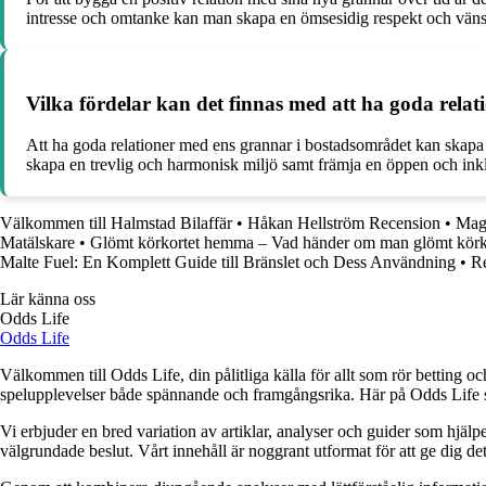
intresse och omtanke kan man skapa en ömsesidig respekt och vänsk
Vilka fördelar kan det finnas med att ha goda rela
Att ha goda relationer med ens grannar i bostadsområdet kan skapa
skapa en trevlig och harmonisk miljö samt främja en öppen och ink
Välkommen till Halmstad Bilaffär
•
Håkan Hellström Recension
•
Mag
Matälskare
•
Glömt körkortet hemma – Vad händer om man glömt körko
Malte Fuel: En Komplett Guide till Bränslet och Dess Användning
•
Re
Lär känna oss
Odds Life
Odds Life
Välkommen till Odds Life, din pålitliga källa för allt som rör betting oc
spelupplevelser både spännande och framgångsrika. Här på Odds Life strä
Vi erbjuder en bred variation av artiklar, analyser och guider som hjälper
välgrundade beslut. Vårt innehåll är noggrant utformat för att ge dig de