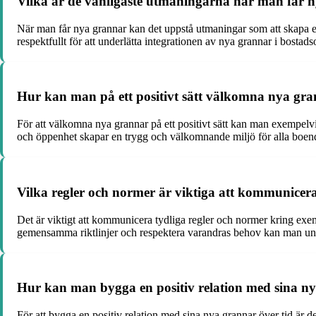
Vilka är de vanligaste utmaningarna när man får 
När man får nya grannar kan det uppstå utmaningar som att skapa en 
respektfullt för att underlätta integrationen av nya grannar i bostad
Hur kan man på ett positivt sätt välkomna nya gra
För att välkomna nya grannar på ett positivt sätt kan man exempelvi
och öppenhet skapar en trygg och välkomnande miljö för alla boen
Vilka regler och normer är viktiga att kommunice
Det är viktigt att kommunicera tydliga regler och normer kring e
gemensamma riktlinjer och respektera varandras behov kan man undv
Hur kan man bygga en positiv relation med sina ny
För att bygga en positiv relation med sina nya grannar över tid är 