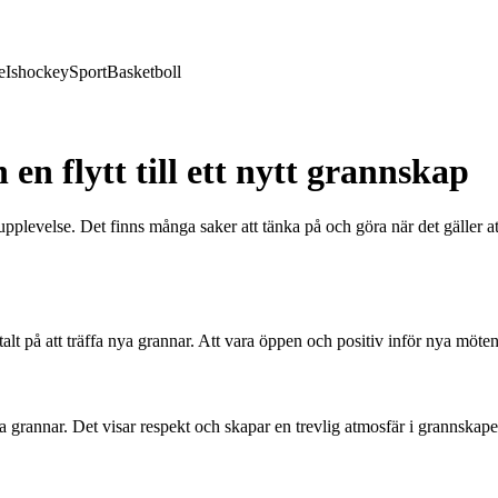
e
Ishockey
Sport
Basketboll
n flytt till ett nytt grannskap
evelse. Det finns många saker att tänka på och göra när det gäller att a
entalt på att träffa nya grannar. Att vara öppen och positiv inför nya möt
 nya grannar. Det visar respekt och skapar en trevlig atmosfär i grannskap