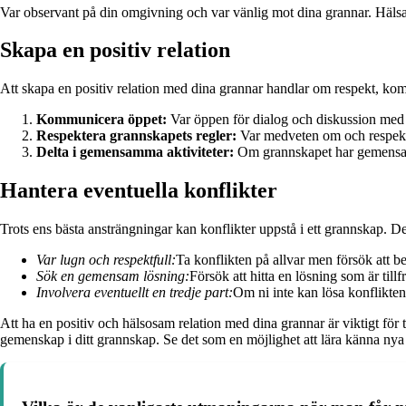
Var observant på din omgivning och var vänlig mot dina grannar. Hälsa 
Skapa en positiv relation
Att skapa en positiv relation med dina grannar handlar om respekt, ko
Kommunicera öppet:
Var öppen för dialog och diskussion med d
Respektera grannskapets regler:
Var medveten om och respekte
Delta i gemensamma aktiviteter:
Om grannskapet har gemensamma
Hantera eventuella konflikter
Trots ens bästa ansträngningar kan konflikter uppstå i ett grannskap. Det
Var lugn och respektfull:
Ta konflikten på allvar men försök att be
Sök en gemensam lösning:
Försök att hitta en lösning som är till
Involvera eventuellt en tredje part:
Om ni inte kan lösa konflikten 
Att ha en positiv och hälsosam relation med dina grannar är viktigt för
gemenskap i ditt grannskap. Se det som en möjlighet att lära känna ny