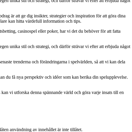
gen unika stil och strategi, och därför strävar vi efter att erbjuda något
g är att ge dig insikter, strategier och inspiration för att göra dina
are kan hitta värdefull information och tips.
betting, casinospel eller poker, har vi det du behöver för att fatta
gen unika stil och strategi, och därför strävar vi efter att erbjuda något
naste trenderna och förändringarna i spelvärlden, så att vi kan dela
kan du få nya perspektiv och idéer som kan berika din spelupplevelse.
kan vi utforska denna spännande värld och göra varje insats till en
ten användning av innehållet är inte tillåtet.