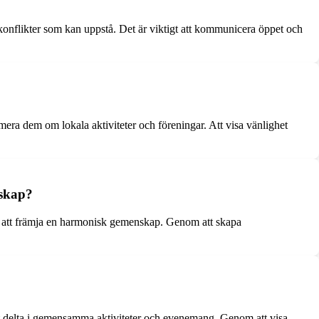
 konflikter som kan uppstå. Det är viktigt att kommunicera öppet och
era dem om lokala aktiviteter och föreningar. Att visa vänlighet
nskap?
r att främja en harmonisk gemenskap. Genom att skapa
samt delta i gemensamma aktiviteter och evenemang. Genom att visa