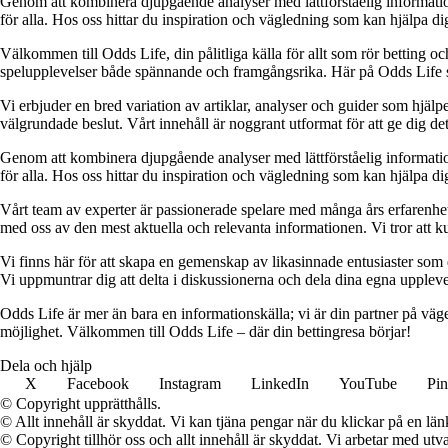
Genom att kombinera djupgående analyser med lättförståelig information vil
för alla. Hos oss hittar du inspiration och vägledning som kan hjälpa dig
Välkommen till Odds Life, din pålitliga källa för allt som rör betting oc
spelupplevelser både spännande och framgångsrika. Här på Odds Life strä
Vi erbjuder en bred variation av artiklar, analyser och guider som hjälper
välgrundade beslut. Vårt innehåll är noggrant utformat för att ge dig de
Genom att kombinera djupgående analyser med lättförståelig information vil
för alla. Hos oss hittar du inspiration och vägledning som kan hjälpa dig
Vårt team av experter är passionerade spelare med många års erfarenhet 
med oss av den mest aktuella och relevanta informationen. Vi tror att ku
Vi finns här för att skapa en gemenskap av likasinnade entusiaster som
Vi uppmuntrar dig att delta i diskussionerna och dela dina egna uppleve
Odds Life är mer än bara en informationskälla; vi är din partner på vä
möjlighet. Välkommen till Odds Life – där din bettingresa börjar!
Dela och hjälp
X
Facebook
Instagram
LinkedIn
YouTube
Pin
© Copyright upprätthålls.
© Allt innehåll är skyddat. Vi kan tjäna pengar när du klickar på en län
© Copyright tillhör oss och allt innehåll är skyddat. Vi arbetar med utva