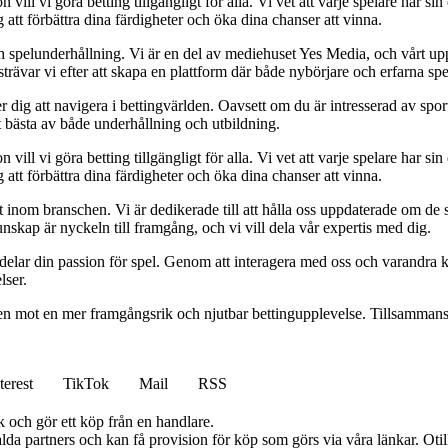
l vi göra betting tillgängligt för alla. Vi vet att varje spelare har sin e
 att förbättra dina färdigheter och öka dina chanser att vinna.
h spelunderhållning. Vi är en del av mediehuset Yes Media, och vårt uppdra
var vi efter att skapa en plattform där både nybörjare och erfarna spel
 dig att navigera i bettingvärlden. Oavsett om du är intresserad av sports
t bästa av både underhållning och utbildning.
l vi göra betting tillgängligt för alla. Vi vet att varje spelare har sin e
 att förbättra dina färdigheter och öka dina chanser att vinna.
inom branschen. Vi är dedikerade till att hålla oss uppdaterade om de se
nskap är nyckeln till framgång, och vi vill dela vår expertis med dig.
 delar din passion för spel. Genom att interagera med oss och varandra 
lser.
gen mot en mer framgångsrik och njutbar bettingupplevelse. Tillsammans 
terest
TikTok
Mail
RSS
k och gör ett köp från en handlare.
lda partners och kan få provision för köp som görs via våra länkar. Otillå