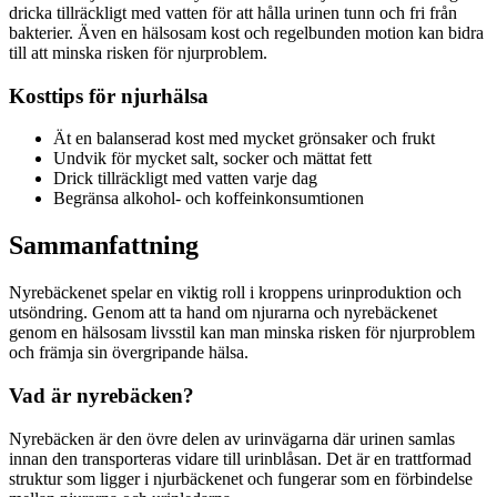
dricka tillräckligt med vatten för att hålla urinen tunn och fri från
bakterier. Även en hälsosam kost och regelbunden motion kan bidra
till att minska risken för njurproblem.
Kosttips för njurhälsa
Ät en balanserad kost med mycket grönsaker och frukt
Undvik för mycket salt, socker och mättat fett
Drick tillräckligt med vatten varje dag
Begränsa alkohol- och koffeinkonsumtionen
Sammanfattning
Nyrebäckenet spelar en viktig roll i kroppens urinproduktion och
utsöndring. Genom att ta hand om njurarna och nyrebäckenet
genom en hälsosam livsstil kan man minska risken för njurproblem
och främja sin övergripande hälsa.
Vad är nyrebäcken?
Nyrebäcken är den övre delen av urinvägarna där urinen samlas
innan den transporteras vidare till urinblåsan. Det är en trattformad
struktur som ligger i njurbäckenet och fungerar som en förbindelse