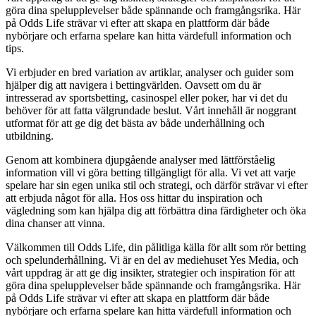
göra dina spelupplevelser både spännande och framgångsrika. Här
på Odds Life strävar vi efter att skapa en plattform där både
nybörjare och erfarna spelare kan hitta värdefull information och
tips.
Vi erbjuder en bred variation av artiklar, analyser och guider som
hjälper dig att navigera i bettingvärlden. Oavsett om du är
intresserad av sportsbetting, casinospel eller poker, har vi det du
behöver för att fatta välgrundade beslut. Vårt innehåll är noggrant
utformat för att ge dig det bästa av både underhållning och
utbildning.
Genom att kombinera djupgående analyser med lättförståelig
information vill vi göra betting tillgängligt för alla. Vi vet att varje
spelare har sin egen unika stil och strategi, och därför strävar vi efter
att erbjuda något för alla. Hos oss hittar du inspiration och
vägledning som kan hjälpa dig att förbättra dina färdigheter och öka
dina chanser att vinna.
Välkommen till Odds Life, din pålitliga källa för allt som rör betting
och spelunderhållning. Vi är en del av mediehuset Yes Media, och
vårt uppdrag är att ge dig insikter, strategier och inspiration för att
göra dina spelupplevelser både spännande och framgångsrika. Här
på Odds Life strävar vi efter att skapa en plattform där både
nybörjare och erfarna spelare kan hitta värdefull information och