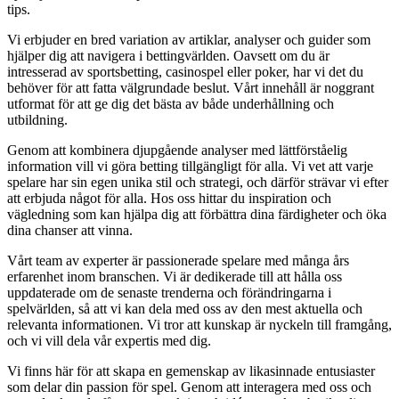
tips.
Vi erbjuder en bred variation av artiklar, analyser och guider som
hjälper dig att navigera i bettingvärlden. Oavsett om du är
intresserad av sportsbetting, casinospel eller poker, har vi det du
behöver för att fatta välgrundade beslut. Vårt innehåll är noggrant
utformat för att ge dig det bästa av både underhållning och
utbildning.
Genom att kombinera djupgående analyser med lättförståelig
information vill vi göra betting tillgängligt för alla. Vi vet att varje
spelare har sin egen unika stil och strategi, och därför strävar vi efter
att erbjuda något för alla. Hos oss hittar du inspiration och
vägledning som kan hjälpa dig att förbättra dina färdigheter och öka
dina chanser att vinna.
Vårt team av experter är passionerade spelare med många års
erfarenhet inom branschen. Vi är dedikerade till att hålla oss
uppdaterade om de senaste trenderna och förändringarna i
spelvärlden, så att vi kan dela med oss av den mest aktuella och
relevanta informationen. Vi tror att kunskap är nyckeln till framgång,
och vi vill dela vår expertis med dig.
Vi finns här för att skapa en gemenskap av likasinnade entusiaster
som delar din passion för spel. Genom att interagera med oss och