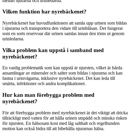
mellan njurarna och urinledarna.
Vilken funktion har nyrebäckenet?
Nyrebäckenet har huvudfunktionen att samla upp urinen som bildas
i njurarna och transportera den vidare till urinblåsan. Det fungerar
som en sorts reservoar där urinen samlas innan den töms ut genom
urinledarna.
Vilka problem kan uppstå i samband med
nyrebäckenet?
En vanlig problematik som kan uppstå är njursten, vilket är hårda
ansamlingar av mineraler och salter som bildas i njurarna och kan
fastna i urinvägarna, inklusive nyrebäckenet. Det kan leda till
smärta, infektioner och andra komplikationer.
Hur kan man förebygga problem med
nyrebäckenet?
För att förebygga problem med nyrebäckenet är det viktigt att dricka
tillräckligt med vatten för att hålla urinen utspädd och minska risken
för njursten. En hälsosam kost med låg salthalt och regelbunden
motion kan också bidra till att bibehålla njurarnas hälsa.