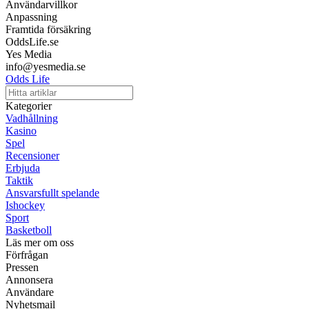
Användarvillkor
Anpassning
Framtida försäkring
OddsLife.se
Yes Media
info@yesmedia.se
Odds Life
Kategorier
Vadhållning
Kasino
Spel
Recensioner
Erbjuda
Taktik
Ansvarsfullt spelande
Ishockey
Sport
Basketboll
Läs mer om oss
Förfrågan
Pressen
Annonsera
Användare
Nyhetsmail