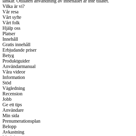
länkar. Otillåten användning av innehållet är inte tillåtet.
Vilka är vi?
Vår resa
Vårt syfte
Vårt folk
Hjälp oss
Platser
Innehåll
Gratis innehåll
Erbjudande priser
Betyg
Produktguider
Användarmanual
Våra videor
Information
Stöd
Vägledning
Recension
Jobb
Ge ett tips
Användare
Min sida
Prenumerationsplan
Belopp
Avkastning