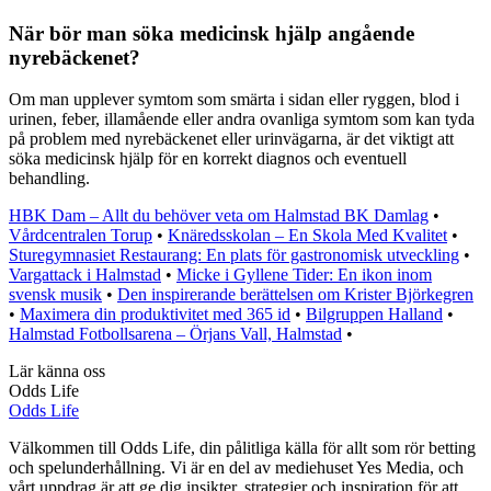
När bör man söka medicinsk hjälp angående
nyrebäckenet?
Om man upplever symtom som smärta i sidan eller ryggen, blod i
urinen, feber, illamående eller andra ovanliga symtom som kan tyda
på problem med nyrebäckenet eller urinvägarna, är det viktigt att
söka medicinsk hjälp för en korrekt diagnos och eventuell
behandling.
HBK Dam – Allt du behöver veta om Halmstad BK Damlag
•
Vårdcentralen Torup
•
Knäredsskolan – En Skola Med Kvalitet
•
Sturegymnasiet Restaurang: En plats för gastronomisk utveckling
•
Vargattack i Halmstad
•
Micke i Gyllene Tider: En ikon inom
svensk musik
•
Den inspirerande berättelsen om Krister Björkegren
•
Maximera din produktivitet med 365 id
•
Bilgruppen Halland
•
Halmstad Fotbollsarena – Örjans Vall, Halmstad
•
Lär känna oss
Odds Life
Odds Life
Välkommen till Odds Life, din pålitliga källa för allt som rör betting
och spelunderhållning. Vi är en del av mediehuset Yes Media, och
vårt uppdrag är att ge dig insikter, strategier och inspiration för att