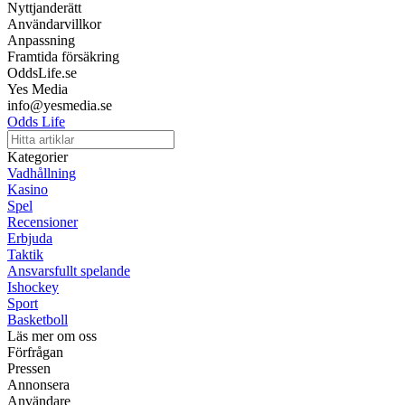
Nyttjanderätt
Användarvillkor
Anpassning
Framtida försäkring
OddsLife.se
Yes Media
info@yesmedia.se
Odds Life
Kategorier
Vadhållning
Kasino
Spel
Recensioner
Erbjuda
Taktik
Ansvarsfullt spelande
Ishockey
Sport
Basketboll
Läs mer om oss
Förfrågan
Pressen
Annonsera
Användare