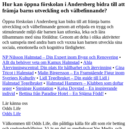
Hur kan öppna förskolan i Andersberg bidra till att
främja barns utveckling och välbefinnande?
Öppna förskolan i Andersberg kan bidra till att främja barns
utveckling och välbefinnande genom att erbjuda en trygg och
stimulerande miljö där barnen kan utforska, leka och lära
tillsammans med sina föräldrar. Genom att delta i olika aktiviteter
och samspela med andra barn och vuxna kan barnen utveckla sina
sociala, emotionella och kognitiva färdigheter.
NP Nilsson Halmstad – Din Expert inom Bygg och Renovering
•
Allt du behöver veta om Kamux Halmstad
•
Ahla
Återvinningscentral: Din plats för hållbarhet och återvinning
•
Gina
Tricot i Halmstad
•
Malin Birgersson – En Framstående Figur inom
Sveriges Kulturliv
•
Lidl Tegelbruket – Din guide till Lidl i
Halmstad Tegelbruket
•
Halmstad Hammers – Klubben som doftar
seger
•
Steninge Kuststation
•
Kajsa Dovstad – En inspirerande
individ
•
Bettina från Paradise Hotel – En Stjärna Född!
•
Lär känna oss
Odds Life
Odds Life
Välkommen till Odds Life, din pålitliga källa för allt som rör betting
och spelunderhållning. Vi är en del av mediehuset Yes Media, och