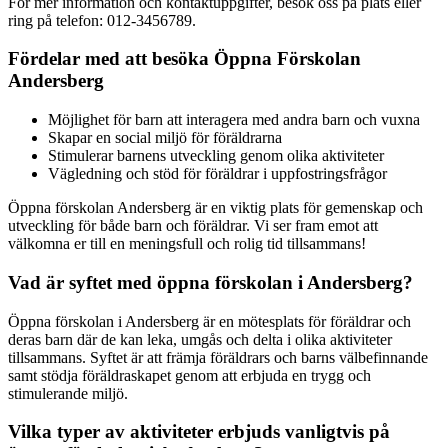
För mer information och kontaktuppgifter, besök oss på plats eller
ring på telefon: 012-3456789.
Fördelar med att besöka Öppna Förskolan
Andersberg
Möjlighet för barn att interagera med andra barn och vuxna
Skapar en social miljö för föräldrarna
Stimulerar barnens utveckling genom olika aktiviteter
Vägledning och stöd för föräldrar i uppfostringsfrågor
Öppna förskolan Andersberg är en viktig plats för gemenskap och
utveckling för både barn och föräldrar. Vi ser fram emot att
välkomna er till en meningsfull och rolig tid tillsammans!
Vad är syftet med öppna förskolan i Andersberg?
Öppna förskolan i Andersberg är en mötesplats för föräldrar och
deras barn där de kan leka, umgås och delta i olika aktiviteter
tillsammans. Syftet är att främja föräldrars och barns välbefinnande
samt stödja föräldraskapet genom att erbjuda en trygg och
stimulerande miljö.
Vilka typer av aktiviteter erbjuds vanligtvis på