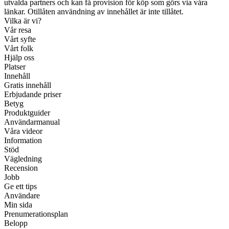
utvalda partners och kan få provision för köp som görs via våra
länkar. Otillåten användning av innehållet är inte tillåtet.
Vilka är vi?
Vår resa
Vårt syfte
Vårt folk
Hjälp oss
Platser
Innehåll
Gratis innehåll
Erbjudande priser
Betyg
Produktguider
Användarmanual
Våra videor
Information
Stöd
Vägledning
Recension
Jobb
Ge ett tips
Användare
Min sida
Prenumerationsplan
Belopp