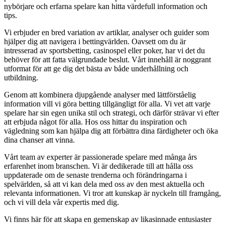
nybörjare och erfarna spelare kan hitta värdefull information och
tips.
Vi erbjuder en bred variation av artiklar, analyser och guider som
hjälper dig att navigera i bettingvärlden. Oavsett om du är
intresserad av sportsbetting, casinospel eller poker, har vi det du
behöver för att fatta välgrundade beslut. Vårt innehåll är noggrant
utformat för att ge dig det bästa av både underhållning och
utbildning.
Genom att kombinera djupgående analyser med lättförståelig
information vill vi göra betting tillgängligt för alla. Vi vet att varje
spelare har sin egen unika stil och strategi, och därför strävar vi efter
att erbjuda något för alla. Hos oss hittar du inspiration och
vägledning som kan hjälpa dig att förbättra dina färdigheter och öka
dina chanser att vinna.
Vårt team av experter är passionerade spelare med många års
erfarenhet inom branschen. Vi är dedikerade till att hålla oss
uppdaterade om de senaste trenderna och förändringarna i
spelvärlden, så att vi kan dela med oss av den mest aktuella och
relevanta informationen. Vi tror att kunskap är nyckeln till framgång,
och vi vill dela vår expertis med dig.
Vi finns här för att skapa en gemenskap av likasinnade entusiaster