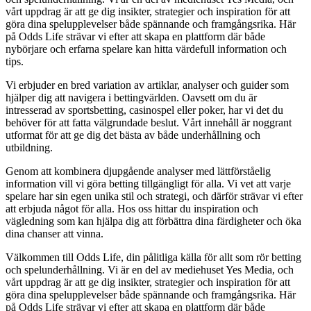
vårt uppdrag är att ge dig insikter, strategier och inspiration för att
göra dina spelupplevelser både spännande och framgångsrika. Här
på Odds Life strävar vi efter att skapa en plattform där både
nybörjare och erfarna spelare kan hitta värdefull information och
tips.
Vi erbjuder en bred variation av artiklar, analyser och guider som
hjälper dig att navigera i bettingvärlden. Oavsett om du är
intresserad av sportsbetting, casinospel eller poker, har vi det du
behöver för att fatta välgrundade beslut. Vårt innehåll är noggrant
utformat för att ge dig det bästa av både underhållning och
utbildning.
Genom att kombinera djupgående analyser med lättförståelig
information vill vi göra betting tillgängligt för alla. Vi vet att varje
spelare har sin egen unika stil och strategi, och därför strävar vi efter
att erbjuda något för alla. Hos oss hittar du inspiration och
vägledning som kan hjälpa dig att förbättra dina färdigheter och öka
dina chanser att vinna.
Välkommen till Odds Life, din pålitliga källa för allt som rör betting
och spelunderhållning. Vi är en del av mediehuset Yes Media, och
vårt uppdrag är att ge dig insikter, strategier och inspiration för att
göra dina spelupplevelser både spännande och framgångsrika. Här
på Odds Life strävar vi efter att skapa en plattform där både