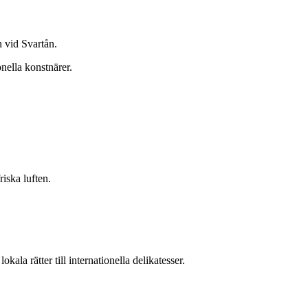
n vid Svartån.
nella konstnärer.
iska luften.
la rätter till internationella delikatesser.