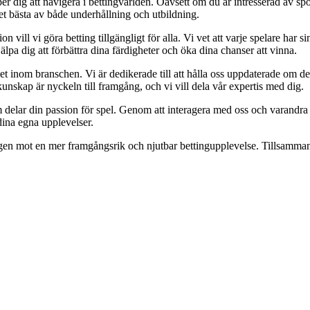
er dig att navigera i bettingvärlden. Oavsett om du är intresserad av spor
det bästa av både underhållning och utbildning.
ll vi göra betting tillgängligt för alla. Vi vet att varje spelare har sin 
älpa dig att förbättra dina färdigheter och öka dina chanser att vinna.
 inom branschen. Vi är dedikerade till att hålla oss uppdaterade om de 
unskap är nyckeln till framgång, och vi vill dela vår expertis med dig.
m delar din passion för spel. Genom att interagera med oss och varandra
dina egna upplevelser.
ägen mot en mer framgångsrik och njutbar bettingupplevelse. Tillsammans