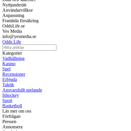
Nyttjanderätt
Användarvillkor
Anpassning
Framtida försäkring
OddsLife.se
Yes Media
info@yesmedia.se
Odds Life
Kategorier
Vadhållning
Kasino
Spel
Recensioner
Erbjuda
Taktik
Ansvarsfullt spelande
Ishockey
Sport
Basketboll
Läs mer om oss
Förfrågan
Pressen
Annonsera