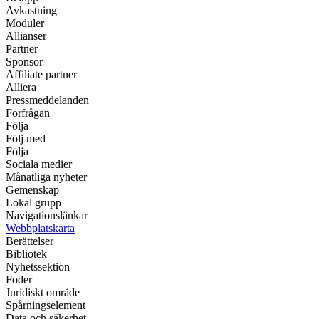
Avkastning
Moduler
Allianser
Partner
Sponsor
Affiliate partner
Alliera
Pressmeddelanden
Förfrågan
Följa
Följ med
Följa
Sociala medier
Månatliga nyheter
Gemenskap
Lokal grupp
Navigationslänkar
Webbplatskarta
Berättelser
Bibliotek
Nyhetssektion
Foder
Juridiskt område
Spårningselement
Data och säkerhet