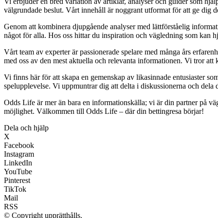
Vi erbjuder en bred variation av artiklar, analyser och guider som hjälp
välgrundade beslut. Vårt innehåll är noggrant utformat för att ge dig 
Genom att kombinera djupgående analyser med lättförståelig information vi
något för alla. Hos oss hittar du inspiration och vägledning som kan hj
Vårt team av experter är passionerade spelare med många års erfarenhet
med oss av den mest aktuella och relevanta informationen. Vi tror att k
Vi finns här för att skapa en gemenskap av likasinnade entusiaster so
spelupplevelse. Vi uppmuntrar dig att delta i diskussionerna och dela 
Odds Life är mer än bara en informationskälla; vi är din partner på v
möjlighet. Välkommen till Odds Life – där din bettingresa börjar!
Dela och hjälp
X
Facebook
Instagram
LinkedIn
YouTube
Pinterest
TikTok
Mail
RSS
© Copyright upprätthålls.