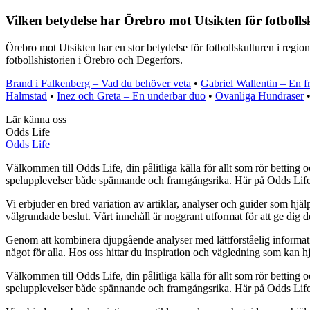
Vilken betydelse har Örebro mot Utsikten för fotbolls
Örebro mot Utsikten har en stor betydelse för fotbollskulturen i regio
fotbollshistorien i Örebro och Degerfors.
Brand i Falkenberg – Vad du behöver veta
•
Gabriel Wallentin – En f
Halmstad
•
Inez och Greta – En underbar duo
•
Ovanliga Hundraser
Lär känna oss
Odds Life
Odds Life
Välkommen till Odds Life, din pålitliga källa för allt som rör betting o
spelupplevelser både spännande och framgångsrika. Här på Odds Life str
Vi erbjuder en bred variation av artiklar, analyser och guider som hjälp
välgrundade beslut. Vårt innehåll är noggrant utformat för att ge dig 
Genom att kombinera djupgående analyser med lättförståelig information vi
något för alla. Hos oss hittar du inspiration och vägledning som kan hj
Välkommen till Odds Life, din pålitliga källa för allt som rör betting o
spelupplevelser både spännande och framgångsrika. Här på Odds Life str