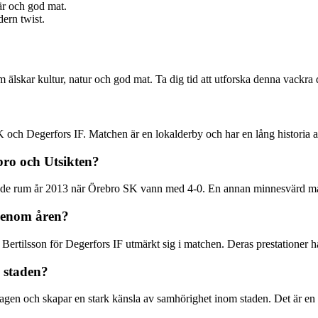
är och god mat.
ern twist.
m älskar kultur, natur och god mat. Ta dig tid att utforska denna vackra
och Degerfors IF. Matchen är en lokalderby och har en lång historia av
ro och Utsikten?
e rum år 2013 när Örebro SK vann med 4-0. En annan minnesvärd match
 genom åren?
tilsson för Degerfors IF utmärkt sig i matchen. Deras prestationer har
 staden?
agen och skapar en stark känsla av samhörighet inom staden. Det är en 