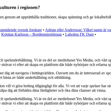
kulturen i regionen?
nen genom att upprätthålla traditioner, skapa spänning och ge lokalbefol
ramstående svensk forskare
•
Adrian eller Andersson: Vilket namn är va
•
Kristian Karlsson – Bordtennisstjärnan
•
Laholms FK Dam
•
ch spelunderhållning. Vi är en del av mediehuset Yes Media, och vårt uppd
ävar vi efter att skapa en plattform där både nybörjare och erfarna spe
er dig att navigera i bettingvärlden. Oavsett om du är intresserad av spor
det bästa av både underhållning och utbildning.
ll vi göra betting tillgängligt för alla. Vi vet att varje spelare har sin 
älpa dig att förbättra dina färdigheter och öka dina chanser att vinna.
ch spelunderhållning. Vi är en del av mediehuset Yes Media, och vårt uppd
ävar vi efter att skapa en plattform där både nybörjare och erfarna spe