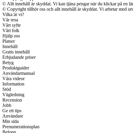
© Allt innehåll är skyddat. Vi kan tjäna pengar när du klickar på en lä
© Copyright tillhör oss och allt innehåll är skyddat. Vi arbetar med utv
Vilka är vi?
Vår resa
Vårt syfte
Vårt folk
Hjälp oss
Platser
Innehåll
Gratis innehåll
Erbjudande priser
Betyg
Produktguider
Användarmanual
Våra videor
Information
Stöd
Vägledning
Recension
Jobb
Ge ett tips
Användare
Min sida
Prenumerationsplan
Belopp