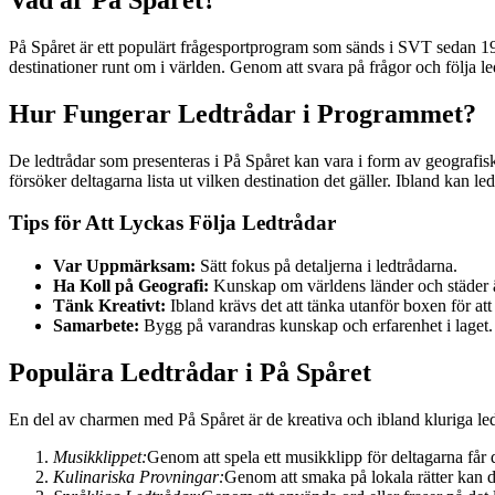
På Spåret är ett populärt frågesportprogram som sänds i SVT sedan 1987
destinationer runt om i världen. Genom att svara på frågor och följa ledt
Hur Fungerar Ledtrådar i Programmet?
De ledtrådar som presenteras i På Spåret kan vara i form av geografisk
försöker deltagarna lista ut vilken destination det gäller. Ibland kan 
Tips för Att Lyckas Följa Ledtrådar
Var Uppmärksam:
Sätt fokus på detaljerna i ledtrådarna.
Ha Koll på Geografi:
Kunskap om världens länder och städer ä
Tänk Kreativt:
Ibland krävs det att tänka utanför boxen för att 
Samarbete:
Bygg på varandras kunskap och erfarenhet i laget.
Populära Ledtrådar i På Spåret
En del av charmen med På Spåret är de kreativa och ibland kluriga le
Musikklippet:
Genom att spela ett musikklipp för deltagarna får 
Kulinariska Provningar:
Genom att smaka på lokala rätter kan del