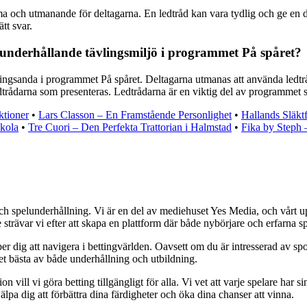
a och utmanande för deltagarna. En ledtråd kan vara tydlig och ge en di
tt svar.
 underhållande tävlingsmiljö i programmet På spåret?
gsanda i programmet På spåret. Deltagarna utmanas att använda ledtrådar
edtrådarna som presenteras. Ledtrådarna är en viktig del av programmet s
ktioner
•
Lars Classon – En Framstående Personlighet
•
Hallands Släkt
kola
•
Tre Cuori – Den Perfekta Trattorian i Halmstad
•
Fika by Steph 
ch spelunderhållning. Vi är en del av mediehuset Yes Media, och vårt uppd
ävar vi efter att skapa en plattform där både nybörjare och erfarna spe
er dig att navigera i bettingvärlden. Oavsett om du är intresserad av spor
det bästa av både underhållning och utbildning.
ll vi göra betting tillgängligt för alla. Vi vet att varje spelare har sin 
älpa dig att förbättra dina färdigheter och öka dina chanser att vinna.