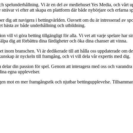
ch spelunderhållning. Vi är en del av mediehuset Yes Media, och vårt uppd
ävar vi efter att skapa en plattform där både nybörjare och erfarna spe
er dig att navigera i bettingvärlden. Oavsett om du är intresserad av spor
det bästa av både underhållning och utbildning.
ll vi göra betting tillgängligt för alla. Vi vet att varje spelare har sin 
älpa dig att förbättra dina färdigheter och öka dina chanser att vinna.
 inom branschen. Vi är dedikerade till att hålla oss uppdaterade om de 
unskap är nyckeln till framgång, och vi vill dela vår expertis med dig.
m delar din passion för spel. Genom att interagera med oss och varandra
dina egna upplevelser.
ägen mot en mer framgångsrik och njutbar bettingupplevelse. Tillsammans