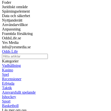
Foder
Juridiskt område
Spårningselement
Data och säkerhet
Nyttjanderätt
Användarvillkor
Anpassning
Framtida försäkring
OddsLife.se
Yes Media
info@yesmedia.se
Odds Life
Kategorier
Vadhållning
Kasino
Spel
Recensioner
Erbjuda
Taktik
Ansvarsfullt spelande
Ishockey
Sport
Basketboll
Läs mer om oss