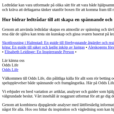
Ledtrådar kan vara utformade på olika sätt för att vara både hjälpsamm
och kräva att deltagarna tänker utanför boxen för att komma fram till rä
Hur bidrar ledtrådar till att skapa en spännande och
Genom att använda ledtrådar skapas en atmosfär av spänning och tävlin
resa där de själva kan testa sin kunskap och gissa svaren baserat på l
Skottlossning i Halmstad: En guide till förebyggande åtgärder och rea
köpa: En guide till säker och laglig inköp av lustgas
•
Aleskogens förs
•
Elisabeth Leidinge: En Inspirerande Person
•
Lär känna oss
Odds Life
Odds Life
Välkommen till Odds Life, din pålitliga källa för allt som rör betting o
spelupplevelser både spännande och framgångsrika. Här på Odds Life str
Vi erbjuder en bred variation av artiklar, analyser och guider som hjälp
välgrundade beslut. Vårt innehåll är noggrant utformat för att ge dig 
Genom att kombinera djupgående analyser med lättförståelig information vi
något för alla. Hos oss hittar du inspiration och vägledning som kan hj