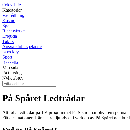
Odds Life
Kategorier
Vadhållning
Kasino
Spel
Recensioner
Erbjuda
Taktik
Ansvarsfullt spelande
Ishockey
Sport
Basketboll
Min sida
Få tillgång
Nyhetsbrev
På Spåret Ledtrådar
Att följa ledtrådar på TV-programmet På Spåret har blivit en spännand
rätt destinationer. Här ska vi djupdyka i världen av På Spåret och hur l
Vad är På Spåret?