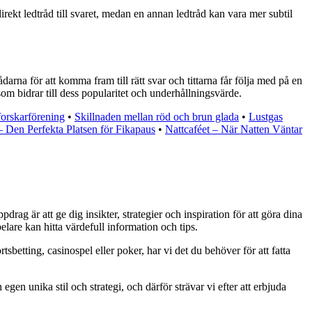
rekt ledtråd till svaret, medan en annan ledtråd kan vara mer subtil
na för att komma fram till rätt svar och tittarna får följa med på en
om bidrar till dess popularitet och underhållningsvärde.
forskarförening
•
Skillnaden mellan röd och brun glada
•
Lustgas
– Den Perfekta Platsen för Fikapaus
•
Nattcaféet – När Natten Väntar
rag är att ge dig insikter, strategier och inspiration för att göra dina
lare kan hitta värdefull information och tips.
tsbetting, casinospel eller poker, har vi det du behöver för att fatta
egen unika stil och strategi, och därför strävar vi efter att erbjuda