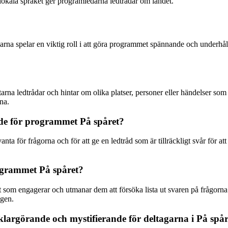
lokala språket ger programledarna ledtrådar om landet.
rådarna spelar en viktig roll i att göra programmet spännande och under
arna ledtrådar och hintar om olika platser, personer eller händelser som r
na.
nde för programmet På spåret?
nta för frågorna och för att ge en ledtråd som är tillräckligt svår för at
programmet På spåret?
som engagerar och utmanar dem att försöka lista ut svaren på frågorna 
ngen.
largörande och mystifierande för deltagarna i På spår