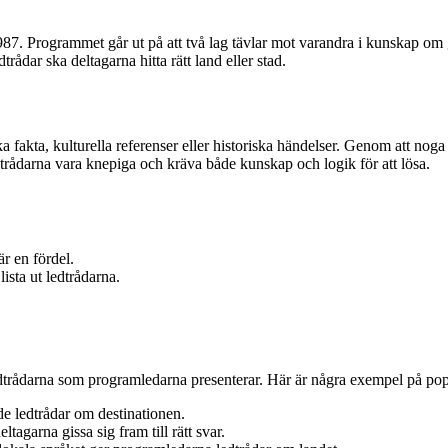
. Programmet går ut på att två lag tävlar mot varandra i kunskap om geog
rådar ska deltagarna hitta rätt land eller stad.
a fakta, kulturella referenser eller historiska händelser. Genom att no
ledtrådarna vara knepiga och kräva både kunskap och logik för att lösa.
r en fördel.
lista ut ledtrådarna.
dtrådarna som programledarna presenterar. Här är några exempel på popu
de ledtrådar om destinationen.
tagarna gissa sig fram till rätt svar.