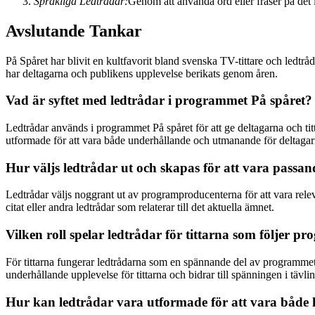
Språkliga Ledtrådar:
Genom att använda ord eller fraser på det 
Avslutande Tankar
På Spåret har blivit en kultfavorit bland svenska TV-tittare och ledt
har deltagarna och publikens upplevelse berikats genom åren.
Vad är syftet med ledtrådar i programmet På spåret?
Ledtrådar används i programmet På spåret för att ge deltagarna och titt
utformade för att vara både underhållande och utmanande för deltagar
Hur väljs ledtrådar ut och skapas för att vara passa
Ledtrådar väljs noggrant ut av programproducenterna för att vara releva
citat eller andra ledtrådar som relaterar till det aktuella ämnet.
Vilken roll spelar ledtrådar för tittarna som följer 
För tittarna fungerar ledtrådarna som en spännande del av programmet 
underhållande upplevelse för tittarna och bidrar till spänningen i tävli
Hur kan ledtrådar vara utformade för att vara både k