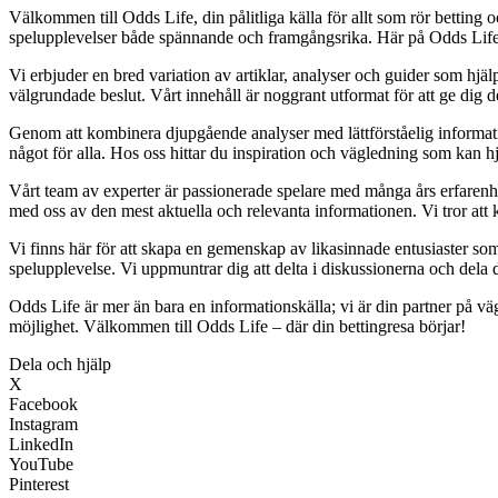
Välkommen till Odds Life, din pålitliga källa för allt som rör betting o
spelupplevelser både spännande och framgångsrika. Här på Odds Life str
Vi erbjuder en bred variation av artiklar, analyser och guider som hjälp
välgrundade beslut. Vårt innehåll är noggrant utformat för att ge dig 
Genom att kombinera djupgående analyser med lättförståelig information vi
något för alla. Hos oss hittar du inspiration och vägledning som kan hj
Vårt team av experter är passionerade spelare med många års erfarenhet
med oss av den mest aktuella och relevanta informationen. Vi tror att k
Vi finns här för att skapa en gemenskap av likasinnade entusiaster so
spelupplevelse. Vi uppmuntrar dig att delta i diskussionerna och dela 
Odds Life är mer än bara en informationskälla; vi är din partner på v
möjlighet. Välkommen till Odds Life – där din bettingresa börjar!
Dela och hjälp
X
Facebook
Instagram
LinkedIn
YouTube
Pinterest