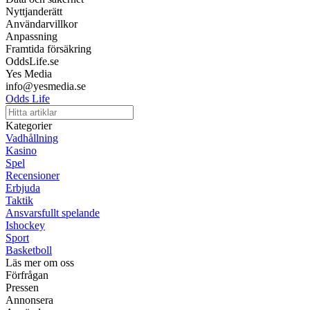
Nyttjanderätt
Användarvillkor
Anpassning
Framtida försäkring
OddsLife.se
Yes Media
info@yesmedia.se
Odds Life
Kategorier
Vadhållning
Kasino
Spel
Recensioner
Erbjuda
Taktik
Ansvarsfullt spelande
Ishockey
Sport
Basketboll
Läs mer om oss
Förfrågan
Pressen
Annonsera