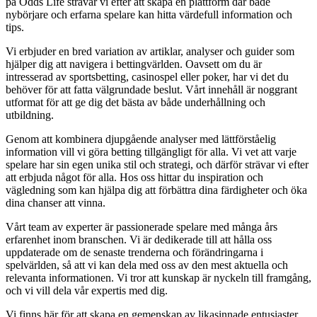
på Odds Life strävar vi efter att skapa en plattform där både
nybörjare och erfarna spelare kan hitta värdefull information och
tips.
Vi erbjuder en bred variation av artiklar, analyser och guider som
hjälper dig att navigera i bettingvärlden. Oavsett om du är
intresserad av sportsbetting, casinospel eller poker, har vi det du
behöver för att fatta välgrundade beslut. Vårt innehåll är noggrant
utformat för att ge dig det bästa av både underhållning och
utbildning.
Genom att kombinera djupgående analyser med lättförståelig
information vill vi göra betting tillgängligt för alla. Vi vet att varje
spelare har sin egen unika stil och strategi, och därför strävar vi efter
att erbjuda något för alla. Hos oss hittar du inspiration och
vägledning som kan hjälpa dig att förbättra dina färdigheter och öka
dina chanser att vinna.
Vårt team av experter är passionerade spelare med många års
erfarenhet inom branschen. Vi är dedikerade till att hålla oss
uppdaterade om de senaste trenderna och förändringarna i
spelvärlden, så att vi kan dela med oss av den mest aktuella och
relevanta informationen. Vi tror att kunskap är nyckeln till framgång,
och vi vill dela vår expertis med dig.
Vi finns här för att skapa en gemenskap av likasinnade entusiaster