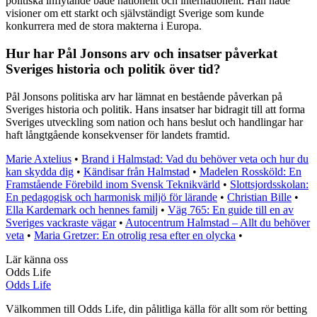
politiska inflytande både nationellt och internationellt. Han hade
visioner om ett starkt och självständigt Sverige som kunde
konkurrera med de stora makterna i Europa.
Hur har Pål Jonsons arv och insatser påverkat
Sveriges historia och politik över tid?
Pål Jonsons politiska arv har lämnat en bestående påverkan på
Sveriges historia och politik. Hans insatser har bidragit till att forma
Sveriges utveckling som nation och hans beslut och handlingar har
haft långtgående konsekvenser för landets framtid.
Marie Axtelius
•
Brand i Halmstad: Vad du behöver veta och hur du
kan skydda dig
•
Kändisar från Halmstad
•
Madelen Rossköld: En
Framstående Förebild inom Svensk Teknikvärld
•
Slottsjordsskolan:
En pedagogisk och harmonisk miljö för lärande
•
Christian Bille
•
Ella Kardemark och hennes familj
•
Väg 765: En guide till en av
Sveriges vackraste vägar
•
Autocentrum Halmstad – Allt du behöver
veta
•
Maria Gretzer: En otrolig resa efter en olycka
•
Lär känna oss
Odds Life
Odds Life
Välkommen till Odds Life, din pålitliga källa för allt som rör betting