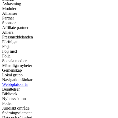
Avkastning
Moduler
Allianser
Partner
Sponsor
Affiliate partner
Alliera
Pressmeddelanden
Förfrågan
Följa
Följ med
Följa
Sociala medier
Månatliga nyheter
Gemenskap
Lokal grupp
Navigationslänkar
Webbplatskarta
Berättelser
Bibliotek
Nyhetssektion
Foder
Juridiskt område
Spårningselement
Data och säkerhet