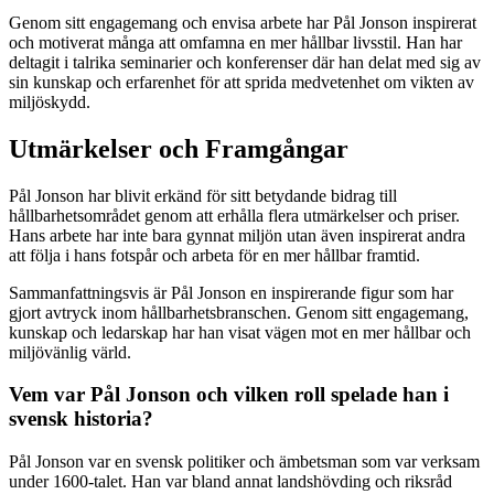
Genom sitt engagemang och envisa arbete har Pål Jonson inspirerat
och motiverat många att omfamna en mer hållbar livsstil. Han har
deltagit i talrika seminarier och konferenser där han delat med sig av
sin kunskap och erfarenhet för att sprida medvetenhet om vikten av
miljöskydd.
Utmärkelser och Framgångar
Pål Jonson har blivit erkänd för sitt betydande bidrag till
hållbarhetsområdet genom att erhålla flera utmärkelser och priser.
Hans arbete har inte bara gynnat miljön utan även inspirerat andra
att följa i hans fotspår och arbeta för en mer hållbar framtid.
Sammanfattningsvis är Pål Jonson en inspirerande figur som har
gjort avtryck inom hållbarhetsbranschen. Genom sitt engagemang,
kunskap och ledarskap har han visat vägen mot en mer hållbar och
miljövänlig värld.
Vem var Pål Jonson och vilken roll spelade han i
svensk historia?
Pål Jonson var en svensk politiker och ämbetsman som var verksam
under 1600-talet. Han var bland annat landshövding och riksråd