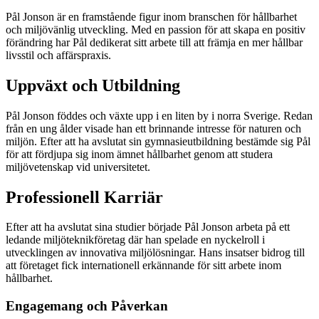
Pål Jonson är en framstående figur inom branschen för hållbarhet
och miljövänlig utveckling. Med en passion för att skapa en positiv
förändring har Pål dedikerat sitt arbete till att främja en mer hållbar
livsstil och affärspraxis.
Uppväxt och Utbildning
Pål Jonson föddes och växte upp i en liten by i norra Sverige. Redan
från en ung ålder visade han ett brinnande intresse för naturen och
miljön. Efter att ha avslutat sin gymnasieutbildning bestämde sig Pål
för att fördjupa sig inom ämnet hållbarhet genom att studera
miljövetenskap vid universitetet.
Professionell Karriär
Efter att ha avslutat sina studier började Pål Jonson arbeta på ett
ledande miljöteknikföretag där han spelade en nyckelroll i
utvecklingen av innovativa miljölösningar. Hans insatser bidrog till
att företaget fick internationell erkännande för sitt arbete inom
hållbarhet.
Engagemang och Påverkan