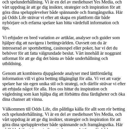
och spelunderhållning. Vi är en del av mediehuset Yes Media, och
vårt uppdrag är att ge dig insikter, strategier och inspiration för att
göra dina spelupplevelser både spännande och framgångsrika. Här
på Odds Life strävar vi efter att skapa en plattform där både
nybörjare och erfarna spelare kan hitta värdefull information och
tips.
Vi erbjuder en bred variation av artiklar, analyser och guider som
hjälper dig att navigera i bettingvärlden. Oavsett om du är
intresserad av sportsbetting, casinospel eller poker, har vi det du
behöver för att fatta välgrundade beslut. Vårt innehåll är noggrant
utformat för att ge dig det bästa av både underhållning och
utbildning.
Genom att kombinera djupgående analyser med lättförståelig
information vill vi göra betting tillgängligt för alla. Vi vet att varje
spelare har sin egen unika stil och strategi, och därför strävar vi efter
att erbjuda något för alla. Hos oss hittar du inspiration och
vägledning som kan hjälpa dig att förbättra dina färdigheter och öka
dina chanser att vinna.
Välkommen till Odds Life, din pålitliga källa för allt som rör betting
och spelunderhållning. Vi är en del av mediehuset Yes Media, och
vårt uppdrag är att ge dig insikter, strategier och inspiration för att
göra dina spelupplevelser både spännande och framgångsrika. Här