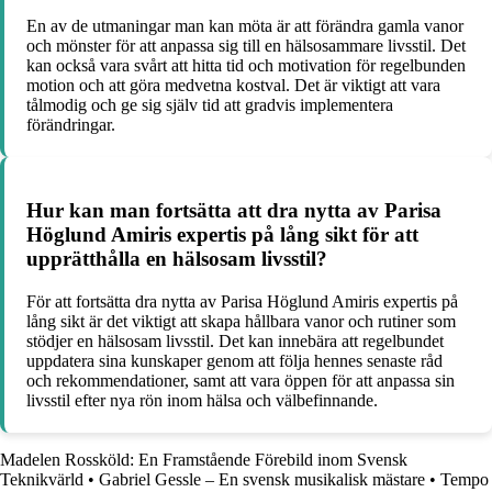
En av de utmaningar man kan möta är att förändra gamla vanor
och mönster för att anpassa sig till en hälsosammare livsstil. Det
kan också vara svårt att hitta tid och motivation för regelbunden
motion och att göra medvetna kostval. Det är viktigt att vara
tålmodig och ge sig själv tid att gradvis implementera
förändringar.
Hur kan man fortsätta att dra nytta av Parisa
Höglund Amiris expertis på lång sikt för att
upprätthålla en hälsosam livsstil?
För att fortsätta dra nytta av Parisa Höglund Amiris expertis på
lång sikt är det viktigt att skapa hållbara vanor och rutiner som
stödjer en hälsosam livsstil. Det kan innebära att regelbundet
uppdatera sina kunskaper genom att följa hennes senaste råd
och rekommendationer, samt att vara öppen för att anpassa sin
livsstil efter nya rön inom hälsa och välbefinnande.
Madelen Rossköld: En Framstående Förebild inom Svensk
Teknikvärld
•
Gabriel Gessle – En svensk musikalisk mästare
•
Tempo