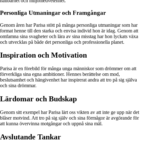
hållbarhet och miljömedvetenhet.
Personliga Utmaningar och Framgångar
Genom åren har Parisa stött på många personliga utmaningar som har
format henne till den starka och envisa individ hon är idag. Genom att
omfamna sina svagheter och lära av sina misstag har hon lyckats växa
och utvecklas på både det personliga och professionella planet.
Inspiration och Motivation
Parisa är en förebild för många unga människor som drömmer om att
förverkliga sina egna ambitioner. Hennes berättelse om mod,
beslutsamhet och hängivenhet har inspirerat andra att tro på sig själva
och sina drömmar.
Lärdomar och Budskap
Genom sitt exempel har Parisa lärt oss vikten av att inte ge upp när det
blåser motvind. Att tro på sig själv och sina förmågor är avgörande för
att kunna övervinna motgångar och uppnå sina mål.
Avslutande Tankar