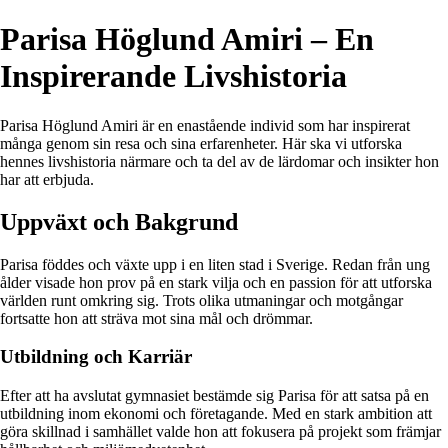
Parisa Höglund Amiri – En
Inspirerande Livshistoria
Parisa Höglund Amiri är en enastående individ som har inspirerat
många genom sin resa och sina erfarenheter. Här ska vi utforska
hennes livshistoria närmare och ta del av de lärdomar och insikter hon
har att erbjuda.
Uppväxt och Bakgrund
Parisa föddes och växte upp i en liten stad i Sverige. Redan från ung
ålder visade hon prov på en stark vilja och en passion för att utforska
världen runt omkring sig. Trots olika utmaningar och motgångar
fortsatte hon att sträva mot sina mål och drömmar.
Utbildning och Karriär
Efter att ha avslutat gymnasiet bestämde sig Parisa för att satsa på en
utbildning inom ekonomi och företagande. Med en stark ambition att
göra skillnad i samhället valde hon att fokusera på projekt som främjar