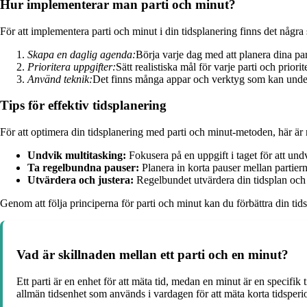
Hur implementerar man parti och minut?
För att implementera parti och minut i din tidsplanering finns det några 
Skapa en daglig agenda:
Börja varje dag med att planera dina par
Prioritera uppgifter:
Sätt realistiska mål för varje parti och priori
Använd teknik:
Det finns många appar och verktyg som kan underl
Tips för effektiv tidsplanering
För att optimera din tidsplanering med parti och minut-metoden, här är
Undvik multitasking:
Fokusera på en uppgift i taget för att un
Ta regelbundna pauser:
Planera in korta pauser mellan partiern
Utvärdera och justera:
Regelbundet utvärdera din tidsplan och ju
Genom att följa principerna för parti och minut kan du förbättra din tid
Vad är skillnaden mellan ett parti och en minut?
Ett parti är en enhet för att mäta tid, medan en minut är en specifi
allmän tidsenhet som används i vardagen för att mäta korta tidsperi