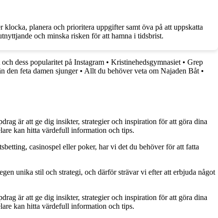
r klocka, planera och prioritera uppgifter samt öva på att uppskatta
tnyttjande och minska risken för att hamna i tidsbrist.
 och dess popularitet på Instagram
•
Kristinehedsgymnasiet
•
Grep
rän den feta damen sjunger
•
Allt du behöver veta om Najaden Båt
•
g är att ge dig insikter, strategier och inspiration för att göra dina
are kan hitta värdefull information och tips.
betting, casinospel eller poker, har vi det du behöver för att fatta
gen unika stil och strategi, och därför strävar vi efter att erbjuda något
g är att ge dig insikter, strategier och inspiration för att göra dina
are kan hitta värdefull information och tips.