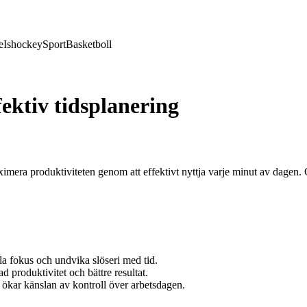
e
Ishockey
Sport
Basketboll
fektiv tidsplanering
aximera produktiviteten genom att effektivt nyttja varje minut av dagen
lla fokus och undvika slöseri med tid.
ad produktivitet och bättre resultat.
 ökar känslan av kontroll över arbetsdagen.