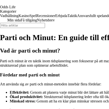
Odds Life
Kategorier
Vadhållning
Kasino
Spel
Recensioner
Erbjuda
Taktik
Ansvarsfullt speland
Min sida
Få tillgång
Nyhetsbrev
Parti och Minut: En guide till ef
Vad är parti och minut?
Parti och minut är en taktik inom tidsplanering som fokuserar på att m
strukturerad plan som optimerar arbetsflödet.
Fördelar med parti och minut
Att använda sig av parti och minut-metoden innebär flera fördelar:
Effektivitet:
Genom att planera varje minut blir det lättare att hå
Ökad produktivitet:
Strukturerad tidsplanering leder ofta till ök
Minskad stress:
Genom att ha en klar plan minskar stressen och