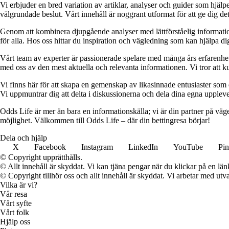
Vi erbjuder en bred variation av artiklar, analyser och guider som hjälper
välgrundade beslut. Vårt innehåll är noggrant utformat för att ge dig de
Genom att kombinera djupgående analyser med lättförståelig information vil
för alla. Hos oss hittar du inspiration och vägledning som kan hjälpa dig
Vårt team av experter är passionerade spelare med många års erfarenhet 
med oss av den mest aktuella och relevanta informationen. Vi tror att ku
Vi finns här för att skapa en gemenskap av likasinnade entusiaster som
Vi uppmuntrar dig att delta i diskussionerna och dela dina egna uppleve
Odds Life är mer än bara en informationskälla; vi är din partner på vä
möjlighet. Välkommen till Odds Life – där din bettingresa börjar!
Dela och hjälp
X
Facebook
Instagram
LinkedIn
YouTube
Pin
© Copyright upprätthålls.
© Allt innehåll är skyddat. Vi kan tjäna pengar när du klickar på en län
© Copyright tillhör oss och allt innehåll är skyddat. Vi arbetar med utva
Vilka är vi?
Vår resa
Vårt syfte
Vårt folk
Hjälp oss