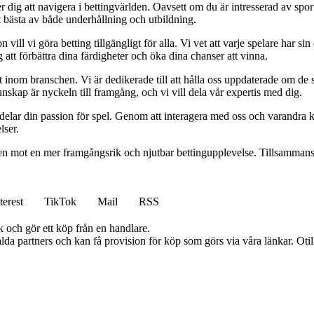
 dig att navigera i bettingvärlden. Oavsett om du är intresserad av sports
t bästa av både underhållning och utbildning.
l vi göra betting tillgängligt för alla. Vi vet att varje spelare har sin e
 att förbättra dina färdigheter och öka dina chanser att vinna.
inom branschen. Vi är dedikerade till att hålla oss uppdaterade om de se
nskap är nyckeln till framgång, och vi vill dela vår expertis med dig.
 delar din passion för spel. Genom att interagera med oss och varandra 
lser.
gen mot en mer framgångsrik och njutbar bettingupplevelse. Tillsammans 
terest
TikTok
Mail
RSS
k och gör ett köp från en handlare.
lda partners och kan få provision för köp som görs via våra länkar. Otillå