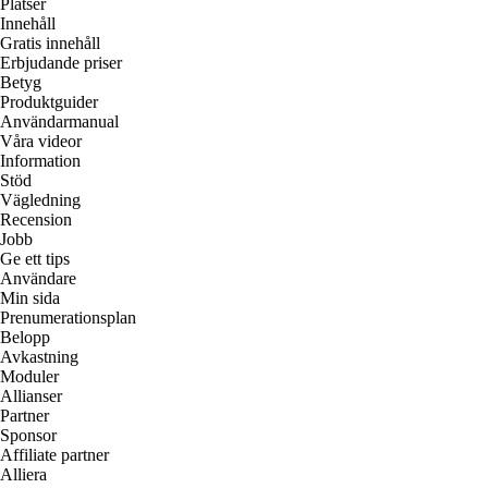
Platser
Innehåll
Gratis innehåll
Erbjudande priser
Betyg
Produktguider
Användarmanual
Våra videor
Information
Stöd
Vägledning
Recension
Jobb
Ge ett tips
Användare
Min sida
Prenumerationsplan
Belopp
Avkastning
Moduler
Allianser
Partner
Sponsor
Affiliate partner
Alliera