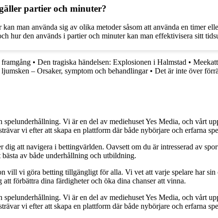
gäller partier och minuter?
uter kan man använda sig av olika metoder såsom att använda en timer elle
ch hur den används i partier och minuter kan man effektivisera sitt tidsu
s framgång
•
Den tragiska händelsen: Explosionen i Halmstad
•
Meekatt
i ljumsken – Orsaker, symptom och behandlingar
•
Det är inte över för
h spelunderhållning. Vi är en del av mediehuset Yes Media, och vårt uppdra
var vi efter att skapa en plattform där både nybörjare och erfarna spel
 dig att navigera i bettingvärlden. Oavsett om du är intresserad av sports
t bästa av både underhållning och utbildning.
l vi göra betting tillgängligt för alla. Vi vet att varje spelare har sin e
 att förbättra dina färdigheter och öka dina chanser att vinna.
h spelunderhållning. Vi är en del av mediehuset Yes Media, och vårt uppdra
var vi efter att skapa en plattform där både nybörjare och erfarna spel