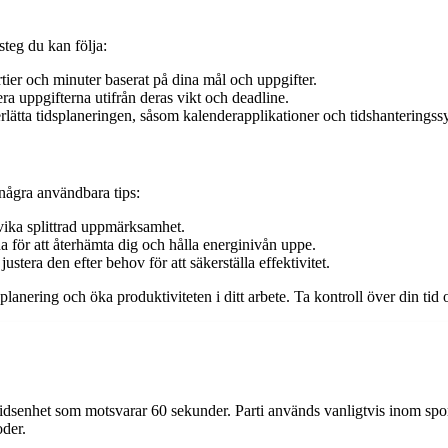
steg du kan följa:
tier och minuter baserat på dina mål och uppgifter.
tera uppgifterna utifrån deras vikt och deadline.
ätta tidsplaneringen, såsom kalenderapplikationer och tidshanteringss
 några användbara tips:
dvika splittrad uppmärksamhet.
a för att återhämta dig och hålla energinivån uppe.
stera den efter behov för att säkerställa effektivitet.
splanering och öka produktiviteten i ditt arbete. Ta kontroll över din ti
k tidsenhet som motsvarar 60 sekunder. Parti används vanligtvis inom spor
oder.