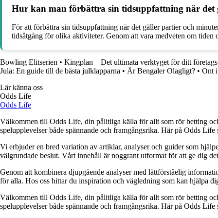
Hur kan man förbättra sin tidsuppfattning när det 
För att förbättra sin tidsuppfattning när det gäller partier och min
tidsåtgång för olika aktiviteter. Genom att vara medveten om tiden o
Bowling Elitserien
•
Kingplan – Det ultimata verktyget för ditt företag
Jula: En guide till de bästa julklapparna
•
Är Bengaler Olagligt?
•
Ont 
Lär känna oss
Odds Life
Odds Life
Välkommen till Odds Life, din pålitliga källa för allt som rör betting oc
spelupplevelser både spännande och framgångsrika. Här på Odds Life strä
Vi erbjuder en bred variation av artiklar, analyser och guider som hjälper
välgrundade beslut. Vårt innehåll är noggrant utformat för att ge dig de
Genom att kombinera djupgående analyser med lättförståelig information vil
för alla. Hos oss hittar du inspiration och vägledning som kan hjälpa dig
Välkommen till Odds Life, din pålitliga källa för allt som rör betting oc
spelupplevelser både spännande och framgångsrika. Här på Odds Life strä