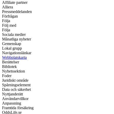
Affiliate partner
Alliera
Pressmeddelanden
Förfrågan
Följa
Följ med
Följa
Sociala medier
Månatliga nyheter
Gemenskap
Lokal grupp
Navigationslänkar
Webbplatskarta
Berättelser
Bibliotek
Nyhetssektion
Foder
Juridiskt område
Spårningselement
Data och säkerhet
Nyttjanderätt
Användarvillkor
Anpassning
Framtida försäkring
OddsLife.se