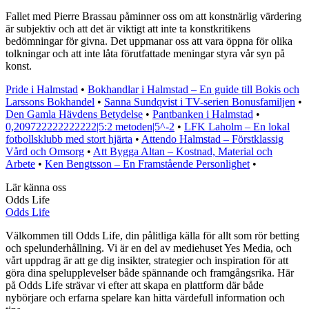
Fallet med Pierre Brassau påminner oss om att konstnärlig värdering
är subjektiv och att det är viktigt att inte ta konstkritikens
bedömningar för givna. Det uppmanar oss att vara öppna för olika
tolkningar och att inte låta förutfattade meningar styra vår syn på
konst.
Pride i Halmstad
•
Bokhandlar i Halmstad – En guide till Bokis och
Larssons Bokhandel
•
Sanna Sundqvist i TV-serien Bonusfamiljen
•
Den Gamla Hävdens Betydelse
•
Pantbanken i Halmstad
•
0,209722222222222|5:2 metoden|5^-2
•
LFK Laholm – En lokal
fotbollsklubb med stort hjärta
•
Attendo Halmstad – Förstklassig
Vård och Omsorg
•
Att Bygga Altan – Kostnad, Material och
Arbete
•
Ken Bengtsson – En Framstående Personlighet
•
Lär känna oss
Odds Life
Odds Life
Välkommen till Odds Life, din pålitliga källa för allt som rör betting
och spelunderhållning. Vi är en del av mediehuset Yes Media, och
vårt uppdrag är att ge dig insikter, strategier och inspiration för att
göra dina spelupplevelser både spännande och framgångsrika. Här
på Odds Life strävar vi efter att skapa en plattform där både
nybörjare och erfarna spelare kan hitta värdefull information och