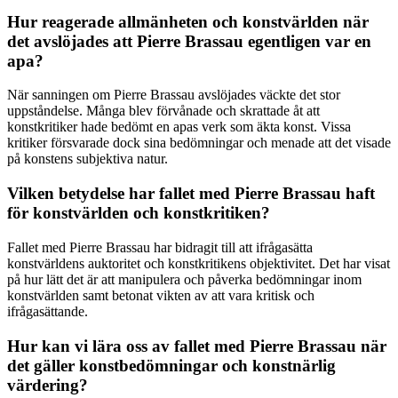
Hur reagerade allmänheten och konstvärlden när
det avslöjades att Pierre Brassau egentligen var en
apa?
När sanningen om Pierre Brassau avslöjades väckte det stor
uppståndelse. Många blev förvånade och skrattade åt att
konstkritiker hade bedömt en apas verk som äkta konst. Vissa
kritiker försvarade dock sina bedömningar och menade att det visade
på konstens subjektiva natur.
Vilken betydelse har fallet med Pierre Brassau haft
för konstvärlden och konstkritiken?
Fallet med Pierre Brassau har bidragit till att ifrågasätta
konstvärldens auktoritet och konstkritikens objektivitet. Det har visat
på hur lätt det är att manipulera och påverka bedömningar inom
konstvärlden samt betonat vikten av att vara kritisk och
ifrågasättande.
Hur kan vi lära oss av fallet med Pierre Brassau när
det gäller konstbedömningar och konstnärlig
värdering?