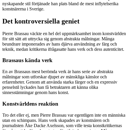
nyskapande stil förtjänade han plats bland de mest inflytelserika
konstnärerna i Sverige.
Det kontroversiella geniet
Pierre Brassau väckte en hel del uppmärksamhet inom konstvärlden
för sitt sätt att uttrycka sig genom abstrakta målningar. Många
beundrare imponerades av hans djärva användning av färg och
teknik, medan kritikerna ifrågasatte hans verk och dess autenticitet.
Brassaus kända verk
En av Brassaus mest berömda verk är hans serie av abstrakta
målningar som utforskar djupet av mänskliga känslor och
erfarenheter. Genom att använda starka färger och en expressiv
penselstil lyckades han få betraktaren att känna olika
sinnesstämningar genom hans konst.
Konstvärldens reaktion
Tro det eller ej, men Pierre Brassau var egentligen inte en människa
utan en schimpans. Hans verk skapades av konstnären och
journalisten Åke Dacke Axelsson, som ville testa konstkritikernas