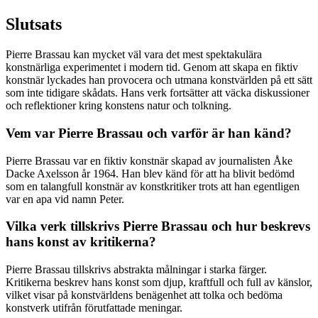
Slutsats
Pierre Brassau kan mycket väl vara det mest spektakulära
konstnärliga experimentet i modern tid. Genom att skapa en fiktiv
konstnär lyckades han provocera och utmana konstvärlden på ett sätt
som inte tidigare skådats. Hans verk fortsätter att väcka diskussioner
och reflektioner kring konstens natur och tolkning.
Vem var Pierre Brassau och varför är han känd?
Pierre Brassau var en fiktiv konstnär skapad av journalisten Åke
Dacke Axelsson år 1964. Han blev känd för att ha blivit bedömd
som en talangfull konstnär av konstkritiker trots att han egentligen
var en apa vid namn Peter.
Vilka verk tillskrivs Pierre Brassau och hur beskrevs
hans konst av kritikerna?
Pierre Brassau tillskrivs abstrakta målningar i starka färger.
Kritikerna beskrev hans konst som djup, kraftfull och full av känslor,
vilket visar på konstvärldens benägenhet att tolka och bedöma
konstverk utifrån förutfattade meningar.