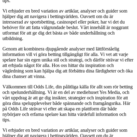
tips.
Vi erbjuder en bred variation av artiklar, analyser och guider som
hjälper dig att navigera i bettingvärlden. Oavsett om du är
intresserad av sportsbetting, casinospel eller poker, har vi det du
behöver för att fatta välgrundade beslut. Vårt innehåll är noggrant
utformat för att ge dig det bästa av både underhållning och
utbildning.
Genom att kombinera djupgående analyser med lättförståelig
information vill vi göra betting tillgängligt för alla. Vi vet att varje
spelare har sin egen unika stil och strategi, och därför strävar vi efter
att erbjuda något för alla. Hos oss hittar du inspiration och
vägledning som kan hjälpa dig att förbättra dina färdigheter och öka
dina chanser att vinna.
Välkommen till Odds Life, din pålitliga källa för allt som rör betting
och spelunderhållning. Vi är en del av mediehuset Yes Media, och
vårt uppdrag är att ge dig insikter, strategier och inspiration för att
göra dina spelupplevelser både spännande och framgångsrika. Här
på Odds Life strävar vi efter att skapa en plattform där både
nybörjare och erfarna spelare kan hitta värdefull information och
tips.
Vi erbjuder en bred variation av artiklar, analyser och guider som
hjälper dig att navigera i bettingvärlden. Oavsett om du är