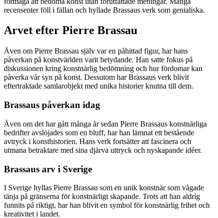
förmåga att bedöma konst utan förutfattade meningar. Många
recensenter föll i fällan och hyllade Brassaus verk som genialiska.
Arvet efter Pierre Brassau
Även om Pierre Brassau själv var en påhittad figur, har hans
påverkan på konstvärlden varit betydande. Han satte fokus på
diskussionen kring konstnärlig bedömning och hur fördomar kan
påverka vår syn på konst. Dessutom har Brassaus verk blivit
eftertraktade samlarobjekt med unika historier knutna till dem.
Brassaus påverkan idag
Även om det har gått många år sedan Pierre Brassaus konstnärliga
bedrifter avslöjades som en bluff, har han lämnat ett bestående
avtryck i konsthistorien. Hans verk fortsätter att fascinera och
utmana betraktare med sina djärva uttryck och nyskapande idéer.
Brassaus arv i Sverige
I Sverige hyllas Pierre Brassau som en unik konstnär som vågade
tänja på gränserna för konstnärligt skapande. Trots att han aldrig
funnits på riktigt, har han blivit en symbol för konstnärlig frihet och
kreativitet i landet.