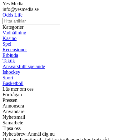
Yes Media
info@yesmedia.se
Odds Life
Kategorier
Vadhållning
Kasino
Spel
Recensioner
Erbjuda
Taktik
Ansvarsfullt spelande
Ishockey
Sport
Basketboll
Läs mer om oss
Förfrågan
Pressen
Annonsera
Användare
Nyhetsmail
Samarbete
Tipsa oss
Nyhetsbrev: Anmäl dig nu
Ditt nya favoritmail - fullt av insikter och konkreta råd.