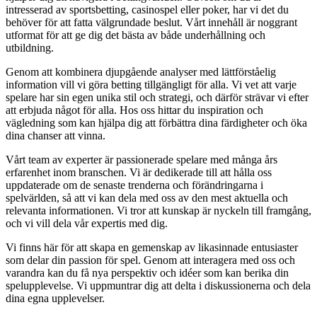
intresserad av sportsbetting, casinospel eller poker, har vi det du
behöver för att fatta välgrundade beslut. Vårt innehåll är noggrant
utformat för att ge dig det bästa av både underhållning och
utbildning.
Genom att kombinera djupgående analyser med lättförståelig
information vill vi göra betting tillgängligt för alla. Vi vet att varje
spelare har sin egen unika stil och strategi, och därför strävar vi efter
att erbjuda något för alla. Hos oss hittar du inspiration och
vägledning som kan hjälpa dig att förbättra dina färdigheter och öka
dina chanser att vinna.
Vårt team av experter är passionerade spelare med många års
erfarenhet inom branschen. Vi är dedikerade till att hålla oss
uppdaterade om de senaste trenderna och förändringarna i
spelvärlden, så att vi kan dela med oss av den mest aktuella och
relevanta informationen. Vi tror att kunskap är nyckeln till framgång,
och vi vill dela vår expertis med dig.
Vi finns här för att skapa en gemenskap av likasinnade entusiaster
som delar din passion för spel. Genom att interagera med oss och
varandra kan du få nya perspektiv och idéer som kan berika din
spelupplevelse. Vi uppmuntrar dig att delta i diskussionerna och dela
dina egna upplevelser.