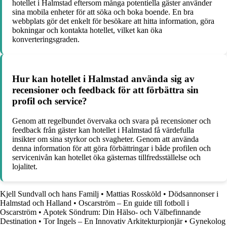
hotellet i Halmstad eftersom många potentiella gäster använder
sina mobila enheter för att söka och boka boende. En bra
webbplats gör det enkelt för besökare att hitta information, göra
bokningar och kontakta hotellet, vilket kan öka
konverteringsgraden.
Hur kan hotellet i Halmstad använda sig av
recensioner och feedback för att förbättra sin
profil och service?
Genom att regelbundet övervaka och svara på recensioner och
feedback från gäster kan hotellet i Halmstad få värdefulla
insikter om sina styrkor och svagheter. Genom att använda
denna information för att göra förbättringar i både profilen och
servicenivån kan hotellet öka gästernas tillfredsställelse och
lojalitet.
Kjell Sundvall och hans Familj
•
Mattias Rossköld
•
Dödsannonser i
Halmstad och Halland
•
Oscarström – En guide till fotboll i
Oscarström
•
Apotek Söndrum: Din Hälso- och Välbefinnande
Destination
•
Tor Ingels – En Innovativ Arkitekturpionjär
•
Gynekolog