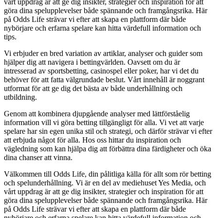
vårt uppdrag är att ge dig insikter, strategier och inspiration för att
göra dina spelupplevelser både spännande och framgångsrika. Här
på Odds Life strävar vi efter att skapa en plattform där både
nybörjare och erfarna spelare kan hitta värdefull information och
tips.
Vi erbjuder en bred variation av artiklar, analyser och guider som
hjälper dig att navigera i bettingvärlden. Oavsett om du är
intresserad av sportsbetting, casinospel eller poker, har vi det du
behöver för att fatta välgrundade beslut. Vårt innehåll är noggrant
utformat för att ge dig det bästa av både underhållning och
utbildning.
Genom att kombinera djupgående analyser med lättförståelig
information vill vi göra betting tillgängligt för alla. Vi vet att varje
spelare har sin egen unika stil och strategi, och därför strävar vi efter
att erbjuda något för alla. Hos oss hittar du inspiration och
vägledning som kan hjälpa dig att förbättra dina färdigheter och öka
dina chanser att vinna.
Välkommen till Odds Life, din pålitliga källa för allt som rör betting
och spelunderhållning. Vi är en del av mediehuset Yes Media, och
vårt uppdrag är att ge dig insikter, strategier och inspiration för att
göra dina spelupplevelser både spännande och framgångsrika. Här
på Odds Life strävar vi efter att skapa en plattform där både
nybörjare och erfarna spelare kan hitta värdefull information och