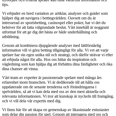
tips.
Vi erbjuder en bred variation av artiklar, analyser och guider som
hjälper dig att navigera i bettingvärlden. Oavsett om du är
intresserad av sportsbetting, casinospel eller poker, har vi det du
behöver för att fatta välgrundade beslut. Vårt innehåll är noggrant
utformat för att ge dig det bästa av både underhållning och
utbildning.
Genom att kombinera djupgående analyser med lättförståelig
information vill vi göra betting tillgängligt för alla. Vi vet att varje
spelare har sin egen unika stil och strategi, och därför strävar vi efter
att erbjuda något för alla. Hos oss hittar du inspiration och
vägledning som kan hjälpa dig att förbättra dina färdigheter och öka
dina chanser att vinna.
Vårt team av experter är passionerade spelare med många års
erfarenhet inom branschen. Vi är dedikerade till att hålla oss
uppdaterade om de senaste trenderna och förändringarna i
spelvärlden, så att vi kan dela med oss av den mest aktuella och
relevanta informationen. Vi tror att kunskap är nyckeln till framgång,
och vi vill dela vår expertis med dig.
Vi finns här för att skapa en gemenskap av likasinnade entusiaster
som delar din passion för spel. Genom att interagera med oss och