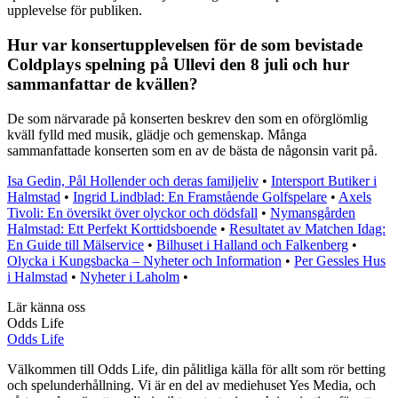
upplevelse för publiken.
Hur var konsertupplevelsen för de som bevistade
Coldplays spelning på Ullevi den 8 juli och hur
sammanfattar de kvällen?
De som närvarade på konserten beskrev den som en oförglömlig
kväll fylld med musik, glädje och gemenskap. Många
sammanfattade konserten som en av de bästa de någonsin varit på.
Isa Gedin, Pål Hollender och deras familjeliv
•
Intersport Butiker i
Halmstad
•
Ingrid Lindblad: En Framstående Golfspelare
•
Axels
Tivoli: En översikt över olyckor och dödsfall
•
Nymansgården
Halmstad: Ett Perfekt Korttidsboende
•
Resultatet av Matchen Idag:
En Guide till Mälservice
•
Bilhuset i Halland och Falkenberg
•
Olycka i Kungsbacka – Nyheter och Information
•
Per Gessles Hus
i Halmstad
•
Nyheter i Laholm
•
Lär känna oss
Odds Life
Odds Life
Välkommen till Odds Life, din pålitliga källa för allt som rör betting
och spelunderhållning. Vi är en del av mediehuset Yes Media, och