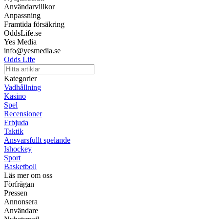
Användarvillkor
Anpassning
Framtida försäkring
OddsLife.se
Yes Media
info@yesmedia.se
Odds Life
Kategorier
Vadhållning
Kasino
Spel
Recensioner
Erbjuda
Taktik
Ansvarsfullt spelande
Ishockey
Sport
Basketboll
Läs mer om oss
Förfrågan
Pressen
Annonsera
Användare