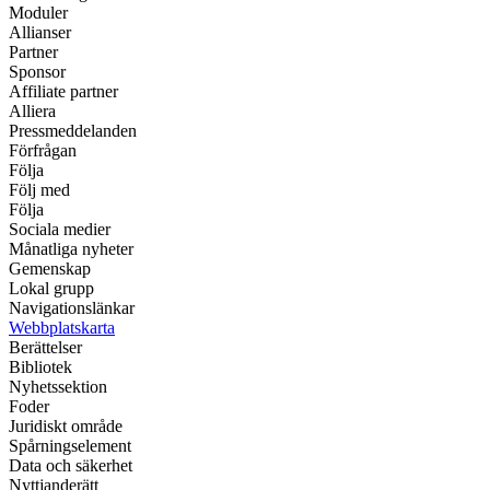
Moduler
Allianser
Partner
Sponsor
Affiliate partner
Alliera
Pressmeddelanden
Förfrågan
Följa
Följ med
Följa
Sociala medier
Månatliga nyheter
Gemenskap
Lokal grupp
Navigationslänkar
Webbplatskarta
Berättelser
Bibliotek
Nyhetssektion
Foder
Juridiskt område
Spårningselement
Data och säkerhet
Nyttjanderätt