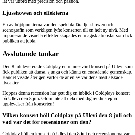
låt var utförd med precision och passion.
Ljusshowen och effekterna
En av höjdpunkterna var den spektakulära ljusshowen och
scenografin som verkligen lyfte konserten till en helt ny nivå. Med
imponerande visuella effekter skapades en magisk atmosfär som fick
publiken att jubla.
Avslutande tankar
Den 8 juli levererade Coldplay en minnesvärd konsert på Ullevi som
fick publiken att dansa, sjunga och känna en enastående gemenskap.
Bandet visade återigen varför de är en av världens mest älskade
liveakter.
Hoppas denna recension har gett dig en inblick i Coldplays konsert
på Ullevi den 8 juli. Glöm inte att dela med dig av dina egna
upplevelser från konserten!
Vilken konsert höll Coldplay på Ullevi den 8 juli och
vad var det för recensioner om den?
Coldplay höll en konsert på Ullevi den 8 juli och recensionerna var