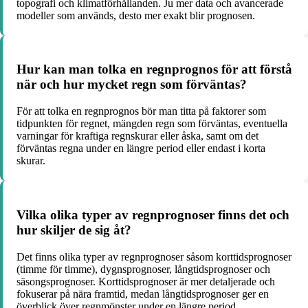
topografi och klimatförhållanden. Ju mer data och avancerade
modeller som används, desto mer exakt blir prognosen.
Hur kan man tolka en regnprognos för att förstå
när och hur mycket regn som förväntas?
För att tolka en regnprognos bör man titta på faktorer som
tidpunkten för regnet, mängden regn som förväntas, eventuella
varningar för kraftiga regnskurar eller åska, samt om det
förväntas regna under en längre period eller endast i korta
skurar.
Vilka olika typer av regnprognoser finns det och
hur skiljer de sig åt?
Det finns olika typer av regnprognoser såsom korttidsprognoser
(timme för timme), dygnsprognoser, långtidsprognoser och
säsongsprognoser. Korttidsprognoser är mer detaljerade och
fokuserar på nära framtid, medan långtidsprognoser ger en
överblick över regnmönster under en längre period.