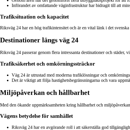
Genom åren har det genomförts flera utbyggnadsprojekt för att fö
Införandet av omfattande väginfrastruktur har bidragit till att min
Trafiksituation och kapacitet
Riksväg 24 har en hög trafikintensitet och är en vital länk i det svenska
Destinationer längs väg 24
Riksväg 24 passerar genom flera intressanta destinationer och städer, v
Trafiksäkerhet och omkörningssträckor
Väg 24 är utrustad med moderna trafiklösningar och omkörningsst
Det är viktigt att följa hastighetsbegränsningarna och vara uppm
Miljöpåverkan och hållbarhet
Med den ökande uppmärksamheten kring hållbarhet och miljöpåverkan ha
Vägens betydelse för samhället
Riksväg 24 har en avgörande roll i att säkerställa god tillgängli