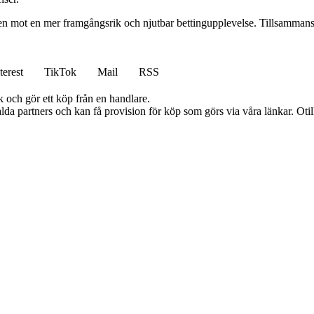
gen mot en mer framgångsrik och njutbar bettingupplevelse. Tillsammans 
terest
TikTok
Mail
RSS
k och gör ett köp från en handlare.
lda partners och kan få provision för köp som görs via våra länkar. Otillå