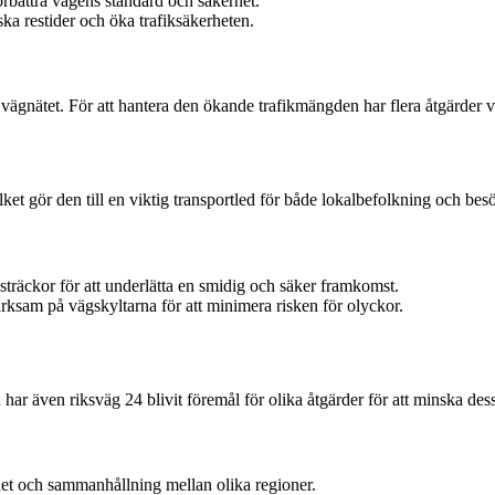
rbättra vägens standard och säkerhet.
ska restider och öka trafiksäkerheten.
 vägnätet. För att hantera den ökande trafikmängden har flera åtgärder vid
ilket gör den till en viktig transportled för både lokalbefolkning och 
räckor för att underlätta en smidig och säker framkomst.
ärksam på vägskyltarna för att minimera risken för olyckor.
r även riksväg 24 blivit föremål för olika åtgärder för att minska de
ghet och sammanhållning mellan olika regioner.