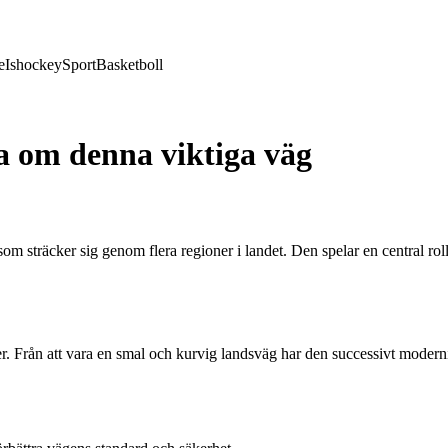
e
Ishockey
Sport
Basketboll
ta om denna viktiga väg
m sträcker sig genom flera regioner i landet. Den spelar en central rol
r. Från att vara en smal och kurvig landsväg har den successivt moderni