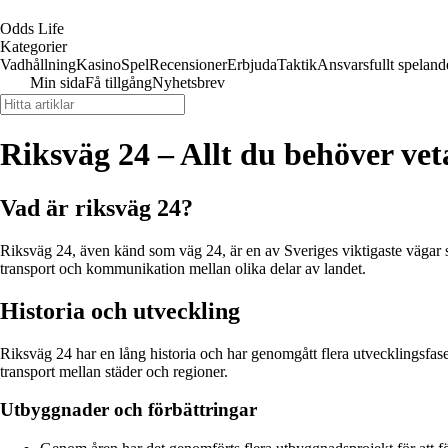
Odds Life
Kategorier
Vadhållning
Kasino
Spel
Recensioner
Erbjuda
Taktik
Ansvarsfullt speland
Min sida
Få tillgång
Nyhetsbrev
Riksväg 24 – Allt du behöver ve
Vad är riksväg 24?
Riksväg 24, även känd som väg 24, är en av Sveriges viktigaste vägar so
transport och kommunikation mellan olika delar av landet.
Historia och utveckling
Riksväg 24 har en lång historia och har genomgått flera utvecklingsfase
transport mellan städer och regioner.
Utbyggnader och förbättringar