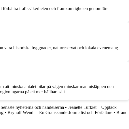
att förbättra trafiksäkerheten och framkomligheten genomförs
an vara historiska byggnader, naturreservat och lokala evenemang
Genom att minska antalet bilar på vägen minskar man utsläppen och
mgivningarna på ett mer hållbart sätt.
 Senaste nyheterna och händelserna
•
Jeanette Turkiet – Upptäck
rg
•
Brynolf Wendt – En Granskande Journalist och Författare
•
Brand