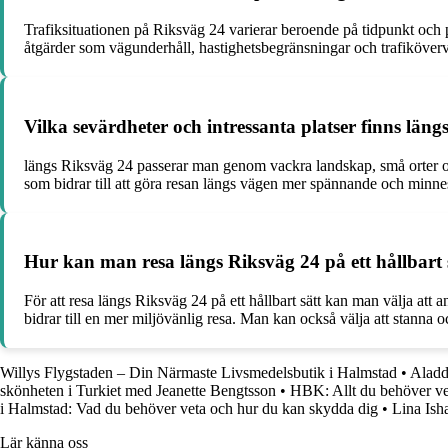
Trafiksituationen på Riksväg 24 varierar beroende på tidpunkt och p
åtgärder som vägunderhåll, hastighetsbegränsningar och trafiköver
Vilka sevärdheter och intressanta platser finns län
längs Riksväg 24 passerar man genom vackra landskap, små orter oc
som bidrar till att göra resan längs vägen mer spännande och minne
Hur kan man resa längs Riksväg 24 på ett hållbart 
För att resa längs Riksväg 24 på ett hållbart sätt kan man välja att 
bidrar till en mer miljövänlig resa. Man kan också välja att stanna oc
Willys Flygstaden – Din Närmaste Livsmedelsbutik i Halmstad
•
Aladd
skönheten i Turkiet med Jeanette Bengtsson
•
HBK: Allt du behöver v
i Halmstad: Vad du behöver veta och hur du kan skydda dig
•
Lina Ish
Lär känna oss