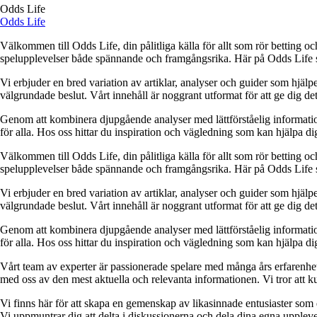
Odds Life
Odds Life
Välkommen till Odds Life, din pålitliga källa för allt som rör betting oc
spelupplevelser både spännande och framgångsrika. Här på Odds Life strä
Vi erbjuder en bred variation av artiklar, analyser och guider som hjälper
välgrundade beslut. Vårt innehåll är noggrant utformat för att ge dig de
Genom att kombinera djupgående analyser med lättförståelig information vil
för alla. Hos oss hittar du inspiration och vägledning som kan hjälpa dig
Välkommen till Odds Life, din pålitliga källa för allt som rör betting oc
spelupplevelser både spännande och framgångsrika. Här på Odds Life strä
Vi erbjuder en bred variation av artiklar, analyser och guider som hjälper
välgrundade beslut. Vårt innehåll är noggrant utformat för att ge dig de
Genom att kombinera djupgående analyser med lättförståelig information vil
för alla. Hos oss hittar du inspiration och vägledning som kan hjälpa dig
Vårt team av experter är passionerade spelare med många års erfarenhet 
med oss av den mest aktuella och relevanta informationen. Vi tror att ku
Vi finns här för att skapa en gemenskap av likasinnade entusiaster som
Vi uppmuntrar dig att delta i diskussionerna och dela dina egna uppleve