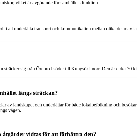
niskor, vilket är avgörande för samhällets funktion.
ll i att underlätta transport och kommunikation mellan olika delar av l
sträcker sig från Örebro i söder till Kungsör i norr. Den är cirka 70 k
mhället längs sträckan?
 av landskapet och underlättar för både lokalbefolkning och besökare at
ängs vägen.
 åtgärder vidtas för att förbättra den?