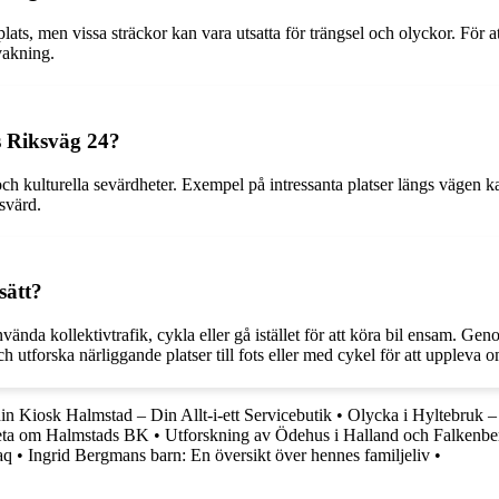
lats, men vissa sträckor kan vara utsatta för trängsel och olyckor. För 
vakning.
gs Riksväg 24?
h kulturella sevärdheter. Exempel på intressanta platser längs vägen k
svärd.
sätt?
använda kollektivtrafik, cykla eller gå istället för att köra bil ensam. 
h utforska närliggande platser till fots eller med cykel för att uppleva o
in Kiosk Halmstad – Din Allt-i-ett Servicebutik
•
Olycka i Hyltebruk –
eta om Halmstads BK
•
Utforskning av Ödehus i Halland och Falkenbe
aq
•
Ingrid Bergmans barn: En översikt över hennes familjeliv
•