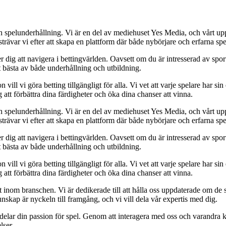
h spelunderhållning. Vi är en del av mediehuset Yes Media, och vårt uppdra
var vi efter att skapa en plattform där både nybörjare och erfarna spel
 dig att navigera i bettingvärlden. Oavsett om du är intresserad av sports
t bästa av både underhållning och utbildning.
l vi göra betting tillgängligt för alla. Vi vet att varje spelare har sin e
 att förbättra dina färdigheter och öka dina chanser att vinna.
h spelunderhållning. Vi är en del av mediehuset Yes Media, och vårt uppdra
var vi efter att skapa en plattform där både nybörjare och erfarna spel
 dig att navigera i bettingvärlden. Oavsett om du är intresserad av sports
t bästa av både underhållning och utbildning.
l vi göra betting tillgängligt för alla. Vi vet att varje spelare har sin e
 att förbättra dina färdigheter och öka dina chanser att vinna.
inom branschen. Vi är dedikerade till att hålla oss uppdaterade om de se
nskap är nyckeln till framgång, och vi vill dela vår expertis med dig.
 delar din passion för spel. Genom att interagera med oss och varandra 
lser.