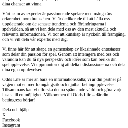
dina chanser att vinna.
Vårt team av experter är passionerade spelare med många års
erfarenhet inom branschen. Vi är dedikerade till att hålla oss
uppdaterade om de senaste trenderna och förändringarna i
spelvärlden, så att vi kan dela med oss av den mest aktuella och
relevanta informationen. Vi tror att kunskap är nyckeln till framgång,
och vi vill dela vår expertis med dig.
Vi finns här för att skapa en gemenskap av likasinnade entusiaster
som delar din passion för spel. Genom att interagera med oss och
varandra kan du få nya perspektiv och idéer som kan berika din
spelupplevelse. Vi uppmuntrar dig att delta i diskussionerna och dela
dina egna upplevelser.
Odds Life är mer än bara en informationskälla; vi är din partner på
vägen mot en mer framgångsrik och njutbar bettingupplevelse.
Tillsammans kan vi utforska denna spännande värld och göra varje
insats till en möjlighet. Välkommen till Odds Life – där din
bettingresa börjar!
Dela och hjälp
X
Facebook
Instagram