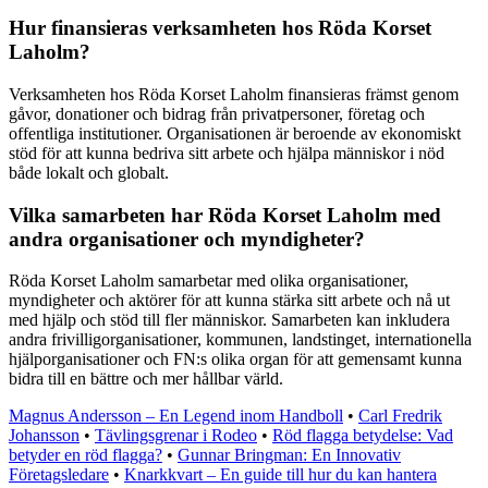
Hur finansieras verksamheten hos Röda Korset
Laholm?
Verksamheten hos Röda Korset Laholm finansieras främst genom
gåvor, donationer och bidrag från privatpersoner, företag och
offentliga institutioner. Organisationen är beroende av ekonomiskt
stöd för att kunna bedriva sitt arbete och hjälpa människor i nöd
både lokalt och globalt.
Vilka samarbeten har Röda Korset Laholm med
andra organisationer och myndigheter?
Röda Korset Laholm samarbetar med olika organisationer,
myndigheter och aktörer för att kunna stärka sitt arbete och nå ut
med hjälp och stöd till fler människor. Samarbeten kan inkludera
andra frivilligorganisationer, kommunen, landstinget, internationella
hjälporganisationer och FN:s olika organ för att gemensamt kunna
bidra till en bättre och mer hållbar värld.
Magnus Andersson – En Legend inom Handboll
•
Carl Fredrik
Johansson
•
Tävlingsgrenar i Rodeo
•
Röd flagga betydelse: Vad
betyder en röd flagga?
•
Gunnar Bringman: En Innovativ
Företagsledare
•
Knarkkvart – En guide till hur du kan hantera