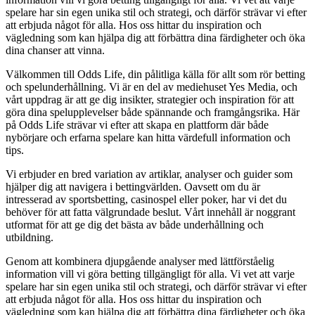
spelare har sin egen unika stil och strategi, och därför strävar vi efter
att erbjuda något för alla. Hos oss hittar du inspiration och
vägledning som kan hjälpa dig att förbättra dina färdigheter och öka
dina chanser att vinna.
Välkommen till Odds Life, din pålitliga källa för allt som rör betting
och spelunderhållning. Vi är en del av mediehuset Yes Media, och
vårt uppdrag är att ge dig insikter, strategier och inspiration för att
göra dina spelupplevelser både spännande och framgångsrika. Här
på Odds Life strävar vi efter att skapa en plattform där både
nybörjare och erfarna spelare kan hitta värdefull information och
tips.
Vi erbjuder en bred variation av artiklar, analyser och guider som
hjälper dig att navigera i bettingvärlden. Oavsett om du är
intresserad av sportsbetting, casinospel eller poker, har vi det du
behöver för att fatta välgrundade beslut. Vårt innehåll är noggrant
utformat för att ge dig det bästa av både underhållning och
utbildning.
Genom att kombinera djupgående analyser med lättförståelig
information vill vi göra betting tillgängligt för alla. Vi vet att varje
spelare har sin egen unika stil och strategi, och därför strävar vi efter
att erbjuda något för alla. Hos oss hittar du inspiration och
vägledning som kan hjälpa dig att förbättra dina färdigheter och öka