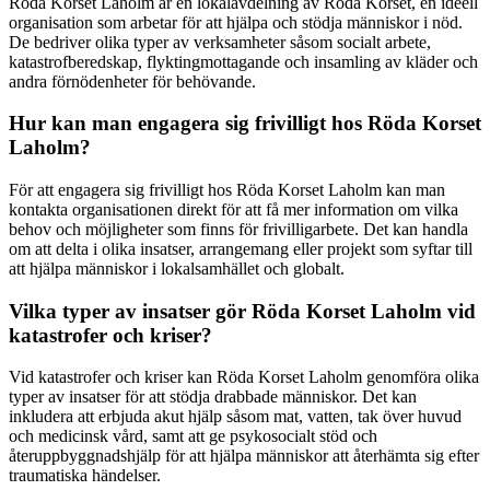
Röda Korset Laholm är en lokalavdelning av Röda Korset, en ideell
organisation som arbetar för att hjälpa och stödja människor i nöd.
De bedriver olika typer av verksamheter såsom socialt arbete,
katastrofberedskap, flyktingmottagande och insamling av kläder och
andra förnödenheter för behövande.
Hur kan man engagera sig frivilligt hos Röda Korset
Laholm?
För att engagera sig frivilligt hos Röda Korset Laholm kan man
kontakta organisationen direkt för att få mer information om vilka
behov och möjligheter som finns för frivilligarbete. Det kan handla
om att delta i olika insatser, arrangemang eller projekt som syftar till
att hjälpa människor i lokalsamhället och globalt.
Vilka typer av insatser gör Röda Korset Laholm vid
katastrofer och kriser?
Vid katastrofer och kriser kan Röda Korset Laholm genomföra olika
typer av insatser för att stödja drabbade människor. Det kan
inkludera att erbjuda akut hjälp såsom mat, vatten, tak över huvud
och medicinsk vård, samt att ge psykosocialt stöd och
återuppbyggnadshjälp för att hjälpa människor att återhämta sig efter
traumatiska händelser.