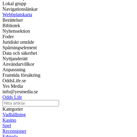
Lokal grupp
Navigationslänkar
Webbplatskarta
Berättelser
Bibliotek
Nyhetssektion
Foder
Juridiskt område
Spårningselement
Data och säkerhet
Nyttjanderätt
Användarvillkor
Anpassning
Framtida försäkring
OddsLife.se
Yes Media
info@yesmedia.se
Odds Life
Kategorier
Vadhållning
Kasino
Spel
Recensioner
Erbjuda