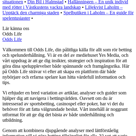
situationen
•
Din Bil i Halmstad
•
Hallänningen – En unik individ
med rötter i Västkustens vackra landskap
•
Liljekvist Laholm –
Upptäck den charmiga staden
•
Spelbutiken i Laholm – En guide för
spelentusiaster
•
Lär känna oss
Odds Life
Odds Life
Välkommen till Odds Life, din pålitliga källa för allt som rör betting
och spelunderhållning. Vi är en del av mediehuset Yes Media, och
vårt uppdrag är att ge dig insikter, strategier och inspiration för att
göra dina spelupplevelser både spännande och framgångsrika. Här
på Odds Life strävar vi efter att skapa en plattform där både
nybörjare och erfarna spelare kan hitta värdefull information och
tips.
Vi erbjuder en bred variation av artiklar, analyser och guider som
hjälper dig att navigera i bettingvärlden. Oavsett om du är
intresserad av sportsbetting, casinospel eller poker, har vi det du
behöver för att fatta välgrundade beslut. Vårt innehåll är noggrant
utformat för att ge dig det bästa av både underhållning och
utbildning.
Genom att kombinera djupgående analyser med lättförståelig
information vill vi göra betting tillgängligt för alla. Vi vet att varje