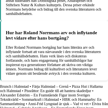
annat tilldelades han Doblougska priset, Aniarapriset och
Stiftelsen Natur & Kulturs kulturpris. Dessa priser erkände
Norrmans betydelse och bidrag till den svenska litteraturen och
samhällsdebatten.
Hur har Roland Norrmans arv och inflytande
levt vidare efter hans bortgång?
Efter Roland Norrmans bortgång har hans litterära arv och
inflytande fortsatt att vara närvarande i den svenska litteraturen
och samhällsdebatten. Hans verk läses och diskuteras
fortfarande, och hans engagemang för samhällsfrågor har
inspirerat nya generationer författare att skriva om viktiga
ämnen. Norrmans bidrag till kulturlivet och litteraturen lever
vidare genom sitt bestående avtryck i den svenska kulturen.
Brunch i Halmstad
•
Färja Halmstad – Grenå
•
Pizza Hut i Hallarna
och Halmstad
•
Pissråttor: En guide till att hantera skadedjur
•
Alexander Edström – En Framstående Figur inom Sveriges
Teknikvärld
•
Sommarkraft i Halmstad
•
HBK och Hammarby: En
Sammanfattning
•
Anni-Frid Lyngstad är sjuk – Vad vi vet
•
Elvira från