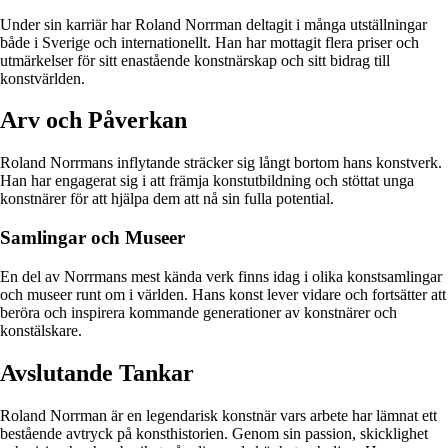
Under sin karriär har Roland Norrman deltagit i många utställningar
både i Sverige och internationellt. Han har mottagit flera priser och
utmärkelser för sitt enastående konstnärskap och sitt bidrag till
konstvärlden.
Arv och Påverkan
Roland Norrmans inflytande sträcker sig långt bortom hans konstverk.
Han har engagerat sig i att främja konstutbildning och stöttat unga
konstnärer för att hjälpa dem att nå sin fulla potential.
Samlingar och Museer
En del av Norrmans mest kända verk finns idag i olika konstsamlingar
och museer runt om i världen. Hans konst lever vidare och fortsätter att
beröra och inspirera kommande generationer av konstnärer och
konstälskare.
Avslutande Tankar
Roland Norrman är en legendarisk konstnär vars arbete har lämnat ett
bestående avtryck på konsthistorien. Genom sin passion, skicklighet