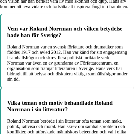
och vision har han berikat våra liv med skönhet och djup. Hans arv
kommer att leva vidare och fortsätta att inspirera långt in i framtiden.
Vem var Roland Norrman och vilken betydelse
hade han för Sverige?
Roland Norrman var en svensk författare och dramatiker som
föddes 1917 och avled 2012. Han var känd för sitt engagemang
i samhällsfrågor och skrev flera politiskt inriktade verk.
Norrman var även en av grundarna av Författarcentrum, en
organisation som främjar litteraturen i Sverige. Hans verk har
bidragit till att belysa och diskutera viktiga samhällsfrågor under
sin tid.
Vilka teman och motiv behandlade Roland
Norrman i sin litteratur?
Roland Norrman berörde i sin litteratur ofta teman som makt,
politik, rättvisa och moral. Han skrev om samhällsproblem och
konflikter, och utforskade människors beteenden och val i olika