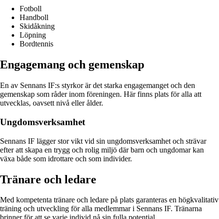
Fotboll
Handboll
Skidåkning
Löpning
Bordtennis
Engagemang och gemenskap
En av Sennans IF:s styrkor är det starka engagemanget och den
gemenskap som råder inom föreningen. Här finns plats för alla att
utvecklas, oavsett nivå eller ålder.
Ungdomsverksamhet
Sennans IF lägger stor vikt vid sin ungdomsverksamhet och strävar
efter att skapa en trygg och rolig miljö där barn och ungdomar kan
växa både som idrottare och som individer.
Tränare och ledare
Med kompetenta tränare och ledare på plats garanteras en högkvalitativ
träning och utveckling för alla medlemmar i Sennans IF. Tränarna
brinner för att se varje individ nå sin fulla potential.