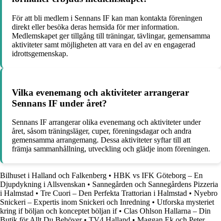
För att bli medlem i Sennans IF kan man kontakta föreningen
direkt eller besöka deras hemsida för mer information.
Medlemskapet ger tillgång till träningar, tävlingar, gemensamma
aktiviteter samt möjligheten att vara en del av en engagerad
idrottsgemenskap.
Vilka evenemang och aktiviteter arrangerar
Sennans IF under året?
Sennans IF arrangerar olika evenemang och aktiviteter under
året, såsom träningsläger, cuper, föreningsdagar och andra
gemensamma arrangemang. Dessa aktiviteter syftar till att
främja sammanhållning, utveckling och glädje inom föreningen.
Bilhuset i Halland och Falkenberg
•
HBK vs IFK Göteborg – En
Djupdykning i Allsvenskan
•
Sannegården och Sannegårdens Pizzeria
i Halmstad
•
Tre Cuori – Den Perfekta Trattorian i Halmstad
•
Nyebro
Snickeri – Expertis inom Snickeri och Inredning
•
Utforska mysteriet
kring if böljan och konceptet böljan if
•
Clas Ohlson Hallarna – Din
Butik för Allt Du Behöver
•
TV4 Halland
•
Maggan Ek och Peter