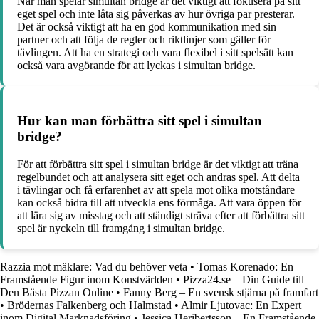
När man spelar simultan bridge är det viktigt att fokusera på sitt
eget spel och inte låta sig påverkas av hur övriga par presterar.
Det är också viktigt att ha en god kommunikation med sin
partner och att följa de regler och riktlinjer som gäller för
tävlingen. Att ha en strategi och vara flexibel i sitt spelsätt kan
också vara avgörande för att lyckas i simultan bridge.
Hur kan man förbättra sitt spel i simultan
bridge?
För att förbättra sitt spel i simultan bridge är det viktigt att träna
regelbundet och att analysera sitt eget och andras spel. Att delta
i tävlingar och få erfarenhet av att spela mot olika motståndare
kan också bidra till att utveckla ens förmåga. Att vara öppen för
att lära sig av misstag och att ständigt sträva efter att förbättra sitt
spel är nyckeln till framgång i simultan bridge.
Razzia mot mäklare: Vad du behöver veta
•
Tomas Korenado: En
Framstående Figur inom Konstvärlden
•
Pizza24.se – Din Guide till
Den Bästa Pizzan Online
•
Fanny Berg – En svensk stjärna på framfart
•
Brödernas Falkenberg och Halmstad
•
Almir Ljutovac: En Expert
inom Digital Marknadsföring
•
Jessica Heribertsson – En Framstående