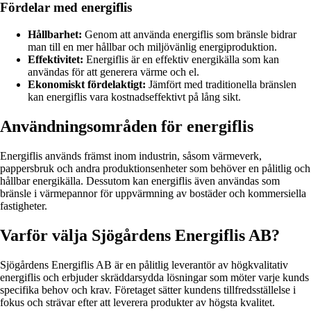
Fördelar med energiflis
Hållbarhet:
Genom att använda energiflis som bränsle bidrar
man till en mer hållbar och miljövänlig energiproduktion.
Effektivitet:
Energiflis är en effektiv energikälla som kan
användas för att generera värme och el.
Ekonomiskt fördelaktigt:
Jämfört med traditionella bränslen
kan energiflis vara kostnadseffektivt på lång sikt.
Användningsområden för energiflis
Energiflis används främst inom industrin, såsom värmeverk,
pappersbruk och andra produktionsenheter som behöver en pålitlig och
hållbar energikälla. Dessutom kan energiflis även användas som
bränsle i värmepannor för uppvärmning av bostäder och kommersiella
fastigheter.
Varför välja Sjögårdens Energiflis AB?
Sjögårdens Energiflis AB är en pålitlig leverantör av högkvalitativ
energiflis och erbjuder skräddarsydda lösningar som möter varje kunds
specifika behov och krav. Företaget sätter kundens tillfredsställelse i
fokus och strävar efter att leverera produkter av högsta kvalitet.