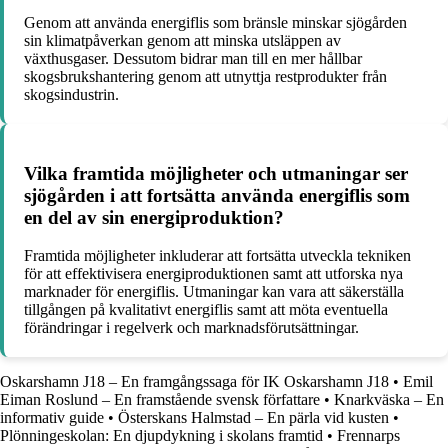
Genom att använda energiflis som bränsle minskar sjögården
sin klimatpåverkan genom att minska utsläppen av
växthusgaser. Dessutom bidrar man till en mer hållbar
skogsbrukshantering genom att utnyttja restprodukter från
skogsindustrin.
Vilka framtida möjligheter och utmaningar ser
sjögården i att fortsätta använda energiflis som
en del av sin energiproduktion?
Framtida möjligheter inkluderar att fortsätta utveckla tekniken
för att effektivisera energiproduktionen samt att utforska nya
marknader för energiflis. Utmaningar kan vara att säkerställa
tillgången på kvalitativt energiflis samt att möta eventuella
förändringar i regelverk och marknadsförutsättningar.
Oskarshamn J18 – En framgångssaga för IK Oskarshamn J18
•
Emil
Eiman Roslund – En framstående svensk författare
•
Knarkväska – En
informativ guide
•
Österskans Halmstad – En pärla vid kusten
•
Plönningeskolan: En djupdykning i skolans framtid
•
Frennarps