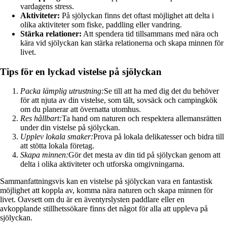
vardagens stress.
Aktiviteter:
På sjölyckan finns det oftast möjlighet att delta i
olika aktiviteter som fiske, paddling eller vandring.
Stärka relationer:
Att spendera tid tillsammans med nära och
kära vid sjölyckan kan stärka relationerna och skapa minnen för
livet.
Tips för en lyckad vistelse på sjölyckan
Packa lämplig utrustning:
Se till att ha med dig det du behöver
för att njuta av din vistelse, som tält, sovsäck och campingkök
om du planerar att övernatta utomhus.
Res hållbart:
Ta hand om naturen och respektera allemansrätten
under din vistelse på sjölyckan.
Upplev lokala smaker:
Prova på lokala delikatesser och bidra till
att stötta lokala företag.
Skapa minnen:
Gör det mesta av din tid på sjölyckan genom att
delta i olika aktiviteter och utforska omgivningarna.
Sammanfattningsvis kan en vistelse på sjölyckan vara en fantastisk
möjlighet att koppla av, komma nära naturen och skapa minnen för
livet. Oavsett om du är en äventyrslysten paddlare eller en
avkopplande stillhetssökare finns det något för alla att uppleva på
sjölyckan.