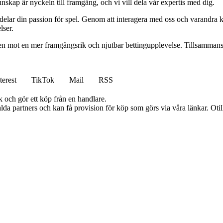
nskap är nyckeln till framgång, och vi vill dela vår expertis med dig.
 delar din passion för spel. Genom att interagera med oss och varandra 
lser.
gen mot en mer framgångsrik och njutbar bettingupplevelse. Tillsammans 
terest
TikTok
Mail
RSS
k och gör ett köp från en handlare.
lda partners och kan få provision för köp som görs via våra länkar. Otillå