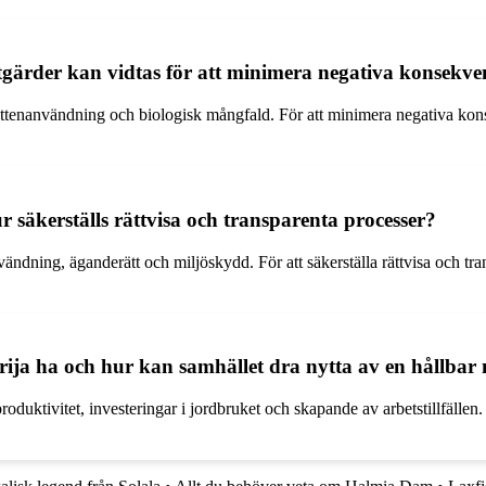
åtgärder kan vidtas för att minimera negativa konsekve
ttenanvändning och biologisk mångfald. För att minimera negativa kons
ur säkerställs rättvisa och transparenta processer?
vändning, äganderätt och miljöskydd. För att säkerställa rättvisa och t
erija ha och hur kan samhället dra nytta av en hållb
duktivitet, investeringar i jordbruket och skapande av arbetstillfälle