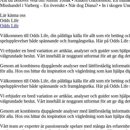
Allt du behöver veta om Ninnis Tobak
•
Anders Gabrielsson: En musika
Misshandel i Varberg – En översikt
•
När dog Diana?
•
In i skogen Un
Lär känna oss
Odds Life
Odds Life
Välkommen till Odds Life, din pålitliga källa för allt som rör betting oc
spelupplevelser både spännande och framgångsrika. Här på Odds Life strä
Vi erbjuder en bred variation av artiklar, analyser och guider som hjälper
välgrundade beslut. Vårt innehåll är noggrant utformat för att ge dig de
Genom att kombinera djupgående analyser med lättförståelig information vil
för alla. Hos oss hittar du inspiration och vägledning som kan hjälpa dig
Välkommen till Odds Life, din pålitliga källa för allt som rör betting oc
spelupplevelser både spännande och framgångsrika. Här på Odds Life strä
Vi erbjuder en bred variation av artiklar, analyser och guider som hjälper
välgrundade beslut. Vårt innehåll är noggrant utformat för att ge dig de
Genom att kombinera djupgående analyser med lättförståelig information vil
för alla. Hos oss hittar du inspiration och vägledning som kan hjälpa dig
Vårt team av experter är passionerade spelare med många års erfarenhet 