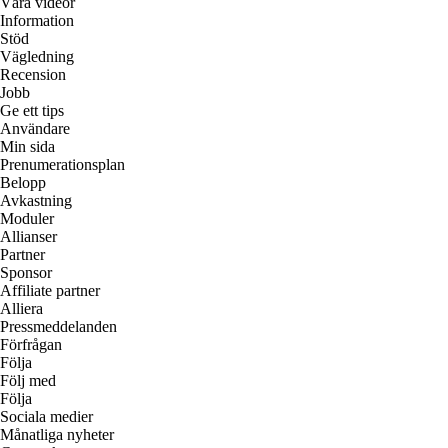
Våra videor
Information
Stöd
Vägledning
Recension
Jobb
Ge ett tips
Användare
Min sida
Prenumerationsplan
Belopp
Avkastning
Moduler
Allianser
Partner
Sponsor
Affiliate partner
Alliera
Pressmeddelanden
Förfrågan
Följa
Följ med
Följa
Sociala medier
Månatliga nyheter