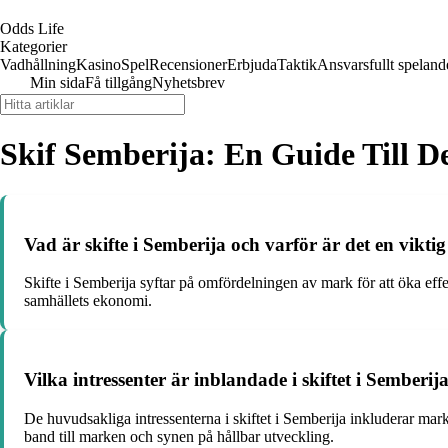
Odds Life
Kategorier
Vadhållning
Kasino
Spel
Recensioner
Erbjuda
Taktik
Ansvarsfullt speland
Min sida
Få tillgång
Nyhetsbrev
Skif Semberija: En Guide Till 
Vad är skifte i Semberija och varför är det en vikti
Skifte i Semberija syftar på omfördelningen av mark för att öka eff
samhällets ekonomi.
Vilka intressenter är inblandade i skiftet i Semberij
De huvudsakliga intressenterna i skiftet i Semberija inkluderar ma
band till marken och synen på hållbar utveckling.