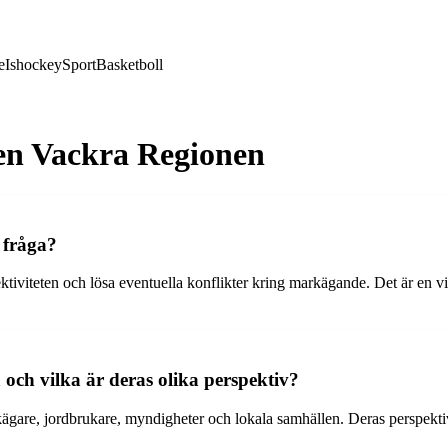
e
Ishockey
Sport
Basketboll
Den Vackra Regionen
g fråga?
ektiviteten och lösa eventuella konflikter kring markägande. Det är en v
a och vilka är deras olika perspektiv?
rkägare, jordbrukare, myndigheter och lokala samhällen. Deras perspekti