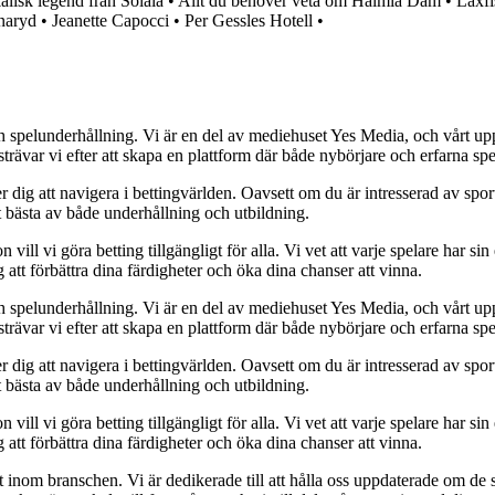
lisk legend från Solala
•
Allt du behöver veta om Halmia Dam
•
Laxfi
naryd
•
Jeanette Capocci
•
Per Gessles Hotell
•
h spelunderhållning. Vi är en del av mediehuset Yes Media, och vårt uppdra
var vi efter att skapa en plattform där både nybörjare och erfarna spel
 dig att navigera i bettingvärlden. Oavsett om du är intresserad av sports
t bästa av både underhållning och utbildning.
l vi göra betting tillgängligt för alla. Vi vet att varje spelare har sin e
 att förbättra dina färdigheter och öka dina chanser att vinna.
h spelunderhållning. Vi är en del av mediehuset Yes Media, och vårt uppdra
var vi efter att skapa en plattform där både nybörjare och erfarna spel
 dig att navigera i bettingvärlden. Oavsett om du är intresserad av sports
t bästa av både underhållning och utbildning.
l vi göra betting tillgängligt för alla. Vi vet att varje spelare har sin e
 att förbättra dina färdigheter och öka dina chanser att vinna.
inom branschen. Vi är dedikerade till att hålla oss uppdaterade om de se