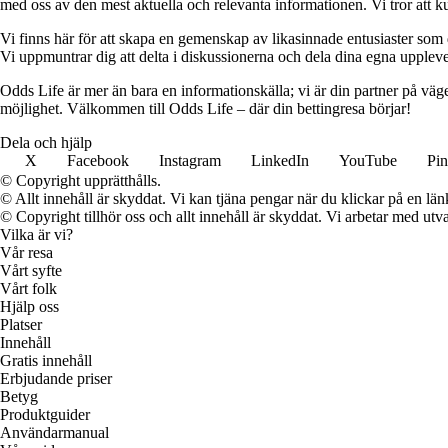
med oss av den mest aktuella och relevanta informationen. Vi tror att ku
Vi finns här för att skapa en gemenskap av likasinnade entusiaster som
Vi uppmuntrar dig att delta i diskussionerna och dela dina egna uppleve
Odds Life är mer än bara en informationskälla; vi är din partner på vä
möjlighet. Välkommen till Odds Life – där din bettingresa börjar!
Dela och hjälp
X
Facebook
Instagram
LinkedIn
YouTube
Pin
© Copyright upprätthålls.
© Allt innehåll är skyddat. Vi kan tjäna pengar när du klickar på en län
© Copyright tillhör oss och allt innehåll är skyddat. Vi arbetar med utva
Vilka är vi?
Vår resa
Vårt syfte
Vårt folk
Hjälp oss
Platser
Innehåll
Gratis innehåll
Erbjudande priser
Betyg
Produktguider
Användarmanual