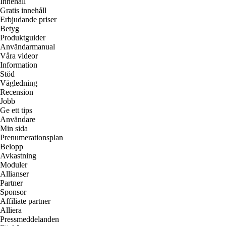
Innehåll
Gratis innehåll
Erbjudande priser
Betyg
Produktguider
Användarmanual
Våra videor
Information
Stöd
Vägledning
Recension
Jobb
Ge ett tips
Användare
Min sida
Prenumerationsplan
Belopp
Avkastning
Moduler
Allianser
Partner
Sponsor
Affiliate partner
Alliera
Pressmeddelanden