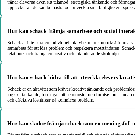
tränar eleverna även sitt tålamod, strategiska tänkande och förmåga
upptäcker att de kan bemästra och utveckla sina färdigheter i spelet.
Hur kan schack främja samarbete och social interak
Schack är inte bara en individuell aktivitet utan kan också främja s
samarbeta för att lösa problem och respektera motståndaren. Schack 
relationer och främja en positiv och inkluderande skolmiljö.
Hur kan schack bidra till att utveckla elevers kre
Schack är en aktivitet som kräver kreativt tänkande och problemlösn
logiska tänkande, förmågan att se mönster och förutse motståndarens
och effektiva lösningar på komplexa problem.
Hur kan skolor främja schack som en meningsfull oc