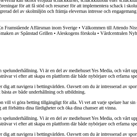
eleverna kan skolor erbjuda schackkurser, schackklubbar eller schackturn
eningar för att få stöd och resurser för att implementera schack i skolu
ntegrerad del av skolmiljön och främja elevernas intresse och engagemang 
En Framstående Affärsman inom Sverige
•
Välkommen till Attendo Nis
maken av Spånstad Grillen
•
Aleskogens förskola
•
Vårdcentralen Ny
h spelunderhållning. Vi är en del av mediehuset Yes Media, och vårt uppdra
var vi efter att skapa en plattform där både nybörjare och erfarna spel
 dig att navigera i bettingvärlden. Oavsett om du är intresserad av sports
t bästa av både underhållning och utbildning.
l vi göra betting tillgängligt för alla. Vi vet att varje spelare har sin e
 att förbättra dina färdigheter och öka dina chanser att vinna.
h spelunderhållning. Vi är en del av mediehuset Yes Media, och vårt uppdra
var vi efter att skapa en plattform där både nybörjare och erfarna spel
 dig att navigera i bettingvärlden. Oavsett om du är intresserad av sports