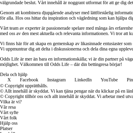
välgrundade beslut. Vårt innehåll är noggrant utformat för att ge dig de
Genom att kombinera djupgående analyser med lättförståelig information vil
för alla. Hos oss hittar du inspiration och vägledning som kan hjälpa dig
Vårt team av experter är passionerade spelare med många års erfarenhet 
med oss av den mest aktuella och relevanta informationen. Vi tror att ku
Vi finns här för att skapa en gemenskap av likasinnade entusiaster som
Vi uppmuntrar dig att delta i diskussionerna och dela dina egna uppleve
Odds Life är mer än bara en informationskälla; vi är din partner på vä
möjlighet. Välkommen till Odds Life – där din bettingresa börjar!
Dela och hjälp
X
Facebook
Instagram
LinkedIn
YouTube
Pin
© Copyright upprätthålls.
© Allt innehåll är skyddat. Vi kan tjäna pengar när du klickar på en län
© Copyright tillhör oss och allt innehåll är skyddat. Vi arbetar med utva
Vilka är vi?
Vår resa
Vårt syfte
Vårt folk
Hjälp oss
Platser