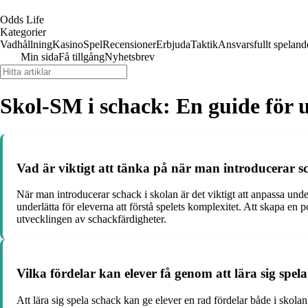
Odds Life
Kategorier
Vadhållning
Kasino
Spel
Recensioner
Erbjuda
Taktik
Ansvarsfullt speland
Min sida
Få tillgång
Nyhetsbrev
Skol-SM i schack: En guide för
Vad är viktigt att tänka på när man introducerar 
När man introducerar schack i skolan är det viktigt att anpassa under
underlätta för eleverna att förstå spelets komplexitet. Att skapa en
utvecklingen av schackfärdigheter.
Vilka fördelar kan elever få genom att lära sig spel
Att lära sig spela schack kan ge elever en rad fördelar både i skol