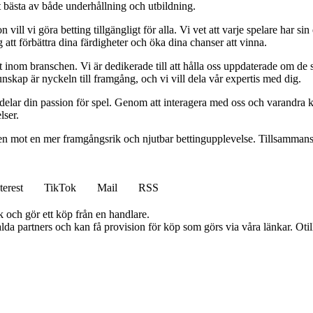
t bästa av både underhållning och utbildning.
l vi göra betting tillgängligt för alla. Vi vet att varje spelare har sin e
 att förbättra dina färdigheter och öka dina chanser att vinna.
inom branschen. Vi är dedikerade till att hålla oss uppdaterade om de se
nskap är nyckeln till framgång, och vi vill dela vår expertis med dig.
 delar din passion för spel. Genom att interagera med oss och varandra 
lser.
gen mot en mer framgångsrik och njutbar bettingupplevelse. Tillsammans 
terest
TikTok
Mail
RSS
k och gör ett köp från en handlare.
lda partners och kan få provision för köp som görs via våra länkar. Otillå