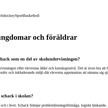
e
Ishockey
Sport
Basketboll
 ungdomar och föräldrar
schack som en del av skolundervisningen?
visningen efter elevernas ålder och kunskapsnivå. Det är även bra att fok
 positiv och inkluderande miljö där eleverna uppmuntras att utmana sig s
a schack i skolan?
an och i livet. Schack främjar problemlösningsförmåga, logiskt tänkande