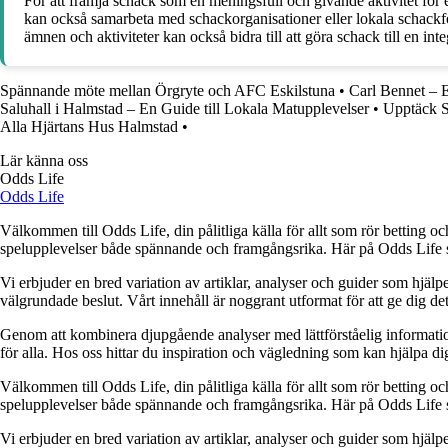
För att främja schack som en meningsfull och givande aktivitet för 
kan också samarbeta med schackorganisationer eller lokala schackför
ämnen och aktiviteter kan också bidra till att göra schack till en i
Spännande möte mellan Örgryte och AFC Eskilstuna
•
Carl Bennet – 
Saluhall i Halmstad – En Guide till Lokala Matupplevelser
•
Upptäck S
Alla Hjärtans Hus Halmstad
•
Lär känna oss
Odds Life
Odds Life
Välkommen till Odds Life, din pålitliga källa för allt som rör betting oc
spelupplevelser både spännande och framgångsrika. Här på Odds Life strä
Vi erbjuder en bred variation av artiklar, analyser och guider som hjälper
välgrundade beslut. Vårt innehåll är noggrant utformat för att ge dig de
Genom att kombinera djupgående analyser med lättförståelig information vil
för alla. Hos oss hittar du inspiration och vägledning som kan hjälpa dig
Välkommen till Odds Life, din pålitliga källa för allt som rör betting oc
spelupplevelser både spännande och framgångsrika. Här på Odds Life strä
Vi erbjuder en bred variation av artiklar, analyser och guider som hjälper