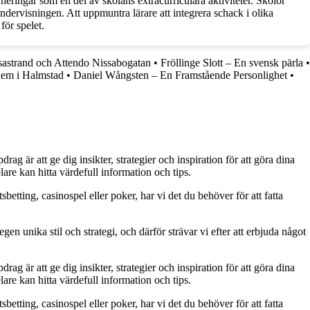
eringar som en del av skolans extracurriculära aktiviteter. Skolor
ndervisningen. Att uppmuntra lärare att integrera schack i olika
för spelet.
sastrand och Attendo Nissabogatan
•
Fröllinge Slott – En svensk pärla
•
hem i Halmstad
•
Daniel Wångsten – En Framstående Personlighet
•
g är att ge dig insikter, strategier och inspiration för att göra dina
are kan hitta värdefull information och tips.
betting, casinospel eller poker, har vi det du behöver för att fatta
gen unika stil och strategi, och därför strävar vi efter att erbjuda något
g är att ge dig insikter, strategier och inspiration för att göra dina
are kan hitta värdefull information och tips.
betting, casinospel eller poker, har vi det du behöver för att fatta