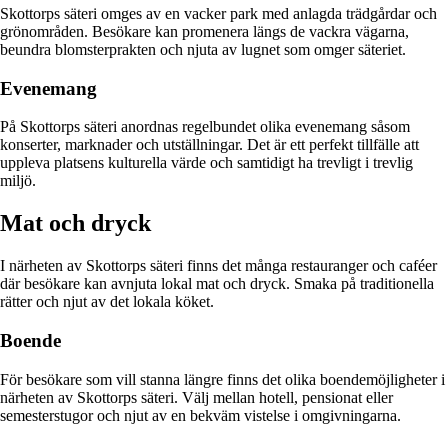
Skottorps säteri omges av en vacker park med anlagda trädgårdar och
grönområden. Besökare kan promenera längs de vackra vägarna,
beundra blomsterprakten och njuta av lugnet som omger säteriet.
Evenemang
På Skottorps säteri anordnas regelbundet olika evenemang såsom
konserter, marknader och utställningar. Det är ett perfekt tillfälle att
uppleva platsens kulturella värde och samtidigt ha trevligt i trevlig
miljö.
Mat och dryck
I närheten av Skottorps säteri finns det många restauranger och caféer
där besökare kan avnjuta lokal mat och dryck. Smaka på traditionella
rätter och njut av det lokala köket.
Boende
För besökare som vill stanna längre finns det olika boendemöjligheter i
närheten av Skottorps säteri. Välj mellan hotell, pensionat eller
semesterstugor och njut av en bekväm vistelse i omgivningarna.