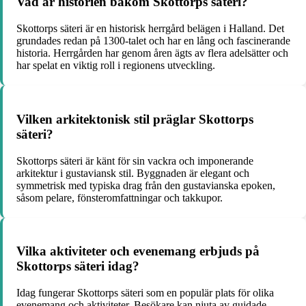
Vad är historien bakom Skottorps säteri?
Skottorps säteri är en historisk herrgård belägen i Halland. Det
grundades redan på 1300-talet och har en lång och fascinerande
historia. Herrgården har genom åren ägts av flera adelsätter och
har spelat en viktig roll i regionens utveckling.
Vilken arkitektonisk stil präglar Skottorps
säteri?
Skottorps säteri är känt för sin vackra och imponerande
arkitektur i gustaviansk stil. Byggnaden är elegant och
symmetrisk med typiska drag från den gustavianska epoken,
såsom pelare, fönsteromfattningar och takkupor.
Vilka aktiviteter och evenemang erbjuds på
Skottorps säteri idag?
Idag fungerar Skottorps säteri som en populär plats för olika
evenemang och aktiviteter. Besökare kan njuta av guidade