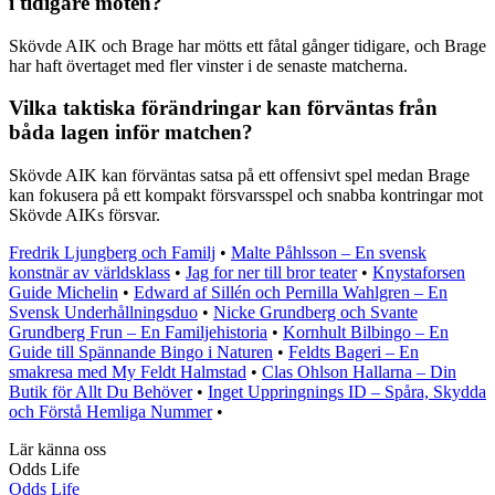
i tidigare möten?
Skövde AIK och Brage har mötts ett fåtal gånger tidigare, och Brage
har haft övertaget med fler vinster i de senaste matcherna.
Vilka taktiska förändringar kan förväntas från
båda lagen inför matchen?
Skövde AIK kan förväntas satsa på ett offensivt spel medan Brage
kan fokusera på ett kompakt försvarsspel och snabba kontringar mot
Skövde AIKs försvar.
Fredrik Ljungberg och Familj
•
Malte Påhlsson – En svensk
konstnär av världsklass
•
Jag for ner till bror teater
•
Knystaforsen
Guide Michelin
•
Edward af Sillén och Pernilla Wahlgren – En
Svensk Underhållningsduo
•
Nicke Grundberg och Svante
Grundberg Frun – En Familjehistoria
•
Kornhult Bilbingo – En
Guide till Spännande Bingo i Naturen
•
Feldts Bageri – En
smakresa med My Feldt Halmstad
•
Clas Ohlson Hallarna – Din
Butik för Allt Du Behöver
•
Inget Uppringnings ID – Spåra, Skydda
och Förstå Hemliga Nummer
•
Lär känna oss
Odds Life
Odds Life