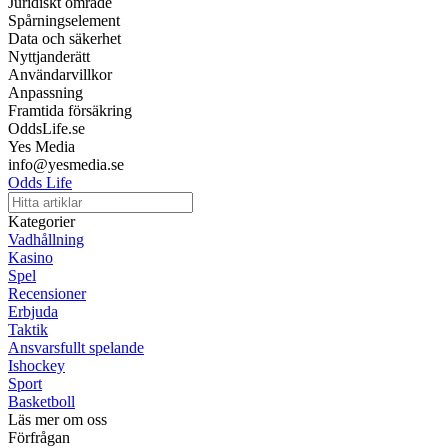
Juridiskt område
Spårningselement
Data och säkerhet
Nyttjanderätt
Användarvillkor
Anpassning
Framtida försäkring
OddsLife.se
Yes Media
info@yesmedia.se
Odds Life
Kategorier
Vadhållning
Kasino
Spel
Recensioner
Erbjuda
Taktik
Ansvarsfullt spelande
Ishockey
Sport
Basketboll
Läs mer om oss
Förfrågan