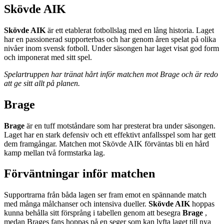
Skövde AIK
Skövde AIK
är ett etablerat fotbollslag med en lång historia. Laget
har en passionerad supporterbas och har genom åren spelat på olika
nivåer inom svensk fotboll. Under säsongen har laget visat god form
och imponerat med sitt spel.
Spelartruppen har tränat hårt inför matchen mot Brage och är redo
att ge sitt allt på planen.
Brage
Brage
är en tuff motståndare som har presterat bra under säsongen.
Laget har en stark defensiv och ett effektivt anfallsspel som har gett
dem framgångar. Matchen mot Skövde AIK förväntas bli en hård
kamp mellan två formstarka lag.
Förväntningar inför matchen
Supportrarna från båda lagen ser fram emot en spännande match
med många målchanser och intensiva dueller.
Skövde AIK
hoppas
kunna behålla sitt försprång i tabellen genom att besegra
Brage
,
medan Brages fans hoppas på en seger som kan lyfta laget till nya