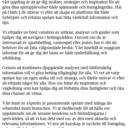
vårt uppdrag är att ge dig insikter, strategier och inspiration för att
göra dina spelupplevelser både spännande och framgångsrika. Här
på Odds Life strävar vi efter att skapa en plattform där både
nybörjare och erfarna spelare kan hitta värdefull information och
tips.
Vi erbjuder en bred variation av artiklar, analyser och guider som
hjälper dig att navigera i bettingvärlden. Oavsett om du är
intresserad av sportsbetting, casinospel eller poker, har vi det du
behöver för att fatta välgrundade beslut. Vårt innehåll är noggrant
utformat för att ge dig det bästa av både underhållning och
utbildning.
Genom att kombinera djupgående analyser med lättförståelig
information vill vi göra betting tillgängligt för alla. Vi vet att varje
spelare har sin egen unika stil och strategi, och därför strävar vi efter
att erbjuda något för alla. Hos oss hittar du inspiration och
vägledning som kan hjälpa dig att förbättra dina färdigheter och öka
dina chanser att vinna.
Vårt team av experter är passionerade spelare med många års
erfarenhet inom branschen. Vi är dedikerade till att hålla oss
uppdaterade om de senaste trenderna och förändringarna i
spelvärlden, så att vi kan dela med oss av den mest aktuella och
relevanta informationen. Vi tror att kunskap är nyckeln till framgång,