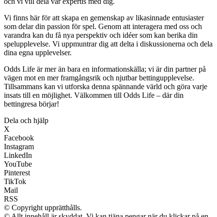
och vi vill dela vår expertis med dig.
Vi finns här för att skapa en gemenskap av likasinnade entusiaster
som delar din passion för spel. Genom att interagera med oss och
varandra kan du få nya perspektiv och idéer som kan berika din
spelupplevelse. Vi uppmuntrar dig att delta i diskussionerna och dela
dina egna upplevelser.
Odds Life är mer än bara en informationskälla; vi är din partner på
vägen mot en mer framgångsrik och njutbar bettingupplevelse.
Tillsammans kan vi utforska denna spännande värld och göra varje
insats till en möjlighet. Välkommen till Odds Life – där din
bettingresa börjar!
Dela och hjälp
X
Facebook
Instagram
LinkedIn
YouTube
Pinterest
TikTok
Mail
RSS
© Copyright upprätthålls.
© Allt innehåll är skyddat. Vi kan tjäna pengar när du klickar på en