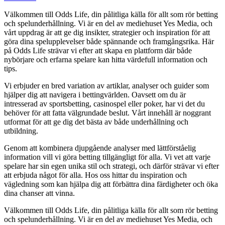
Välkommen till Odds Life, din pålitliga källa för allt som rör betting
och spelunderhållning. Vi är en del av mediehuset Yes Media, och
vårt uppdrag är att ge dig insikter, strategier och inspiration för att
göra dina spelupplevelser både spännande och framgångsrika. Här
på Odds Life strävar vi efter att skapa en plattform där både
nybörjare och erfarna spelare kan hitta värdefull information och
tips.
Vi erbjuder en bred variation av artiklar, analyser och guider som
hjälper dig att navigera i bettingvärlden. Oavsett om du är
intresserad av sportsbetting, casinospel eller poker, har vi det du
behöver för att fatta välgrundade beslut. Vårt innehåll är noggrant
utformat för att ge dig det bästa av både underhållning och
utbildning.
Genom att kombinera djupgående analyser med lättförståelig
information vill vi göra betting tillgängligt för alla. Vi vet att varje
spelare har sin egen unika stil och strategi, och därför strävar vi efter
att erbjuda något för alla. Hos oss hittar du inspiration och
vägledning som kan hjälpa dig att förbättra dina färdigheter och öka
dina chanser att vinna.
Välkommen till Odds Life, din pålitliga källa för allt som rör betting
och spelunderhållning. Vi är en del av mediehuset Yes Media, och