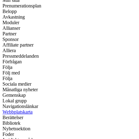
Min sida
Prenumerationsplan
Belopp
Avkastning
Moduler
Allianser
Partner
Sponsor
Affiliate partner
Alliera
Pressmeddelanden
Förfrågan
Följa
Följ med
Följa
Sociala medier
Månatliga nyheter
Gemenskap
Lokal grupp
Navigationslänkar
Webbplatskarta
Berättelser
Bibliotek
Nyhetssektion
Foder