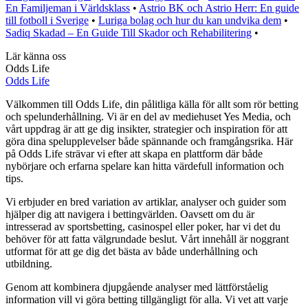
En Familjeman i Världsklass
•
Astrio BK och Astrio Herr: En guide
till fotboll i Sverige
•
Luriga bolag och hur du kan undvika dem
•
Sadiq Skadad – En Guide Till Skador och Rehabilitering
•
Lär känna oss
Odds Life
Odds Life
Välkommen till Odds Life, din pålitliga källa för allt som rör betting
och spelunderhållning. Vi är en del av mediehuset Yes Media, och
vårt uppdrag är att ge dig insikter, strategier och inspiration för att
göra dina spelupplevelser både spännande och framgångsrika. Här
på Odds Life strävar vi efter att skapa en plattform där både
nybörjare och erfarna spelare kan hitta värdefull information och
tips.
Vi erbjuder en bred variation av artiklar, analyser och guider som
hjälper dig att navigera i bettingvärlden. Oavsett om du är
intresserad av sportsbetting, casinospel eller poker, har vi det du
behöver för att fatta välgrundade beslut. Vårt innehåll är noggrant
utformat för att ge dig det bästa av både underhållning och
utbildning.
Genom att kombinera djupgående analyser med lättförståelig
information vill vi göra betting tillgängligt för alla. Vi vet att varje