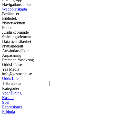
Navigationslänkar
Webbplatskarta
Berättelser
Bibliotek
Nyhetssektion
Foder
Juridiskt område
Spårningselement
Data och säkerhet
Nyttjanderätt
Användarvillkor
Anpassning
Framtida försäkring
OddsLife.se
Yes Media
info@yesmedia.se
Odds Life
Kategorier
Vadhållning
Kasino
Spel
Recensioner
Erbjuda