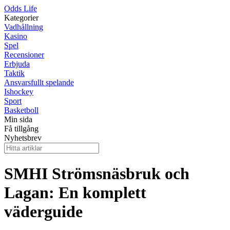
Odds Life
Kategorier
Vadhållning
Kasino
Spel
Recensioner
Erbjuda
Taktik
Ansvarsfullt spelande
Ishockey
Sport
Basketboll
Min sida
Få tillgång
Nyhetsbrev
SMHI Strömsnäsbruk och
Lagan: En komplett
väderguide