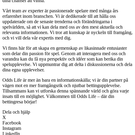
dina chanser att vinna.
Vårt team av experter är passionerade spelare med många års
erfarenhet inom branschen. Vi är dedikerade till att hålla oss
uppdaterade om de senaste trenderna och förändringarna i
spelvärlden, så att vi kan dela med oss av den mest aktuella och
relevanta informationen. Vi tror att kunskap är nyckeln till framgång,
och vi vill dela vår expertis med dig.
Vi finns här för att skapa en gemenskap av likasinnade entusiaster
som delar din passion för spel. Genom att interagera med oss och
varandra kan du få nya perspektiv och idéer som kan berika din
spelupplevelse. Vi uppmuntrar dig att delta i diskussionerna och dela
dina egna upplevelser.
Odds Life är mer än bara en informationskälla; vi är din partner på
vägen mot en mer framgångsrik och njutbar bettingupplevelse.
Tillsammans kan vi utforska denna spännande värld och göra varje
insats till en möjlighet. Välkommen till Odds Life – där din
bettingresa börjar!
Dela och hjälp
X
Facebook
Instagram
LinkedIn