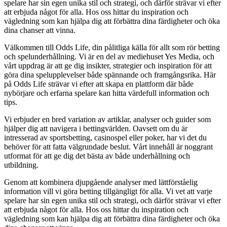
spelare har sin egen unika stil och strategi, och därför strävar vi efter
att erbjuda något för alla. Hos oss hittar du inspiration och
vägledning som kan hjälpa dig att förbättra dina färdigheter och öka
dina chanser att vinna.
Välkommen till Odds Life, din pålitliga källa för allt som rör betting
och spelunderhållning. Vi är en del av mediehuset Yes Media, och
vårt uppdrag är att ge dig insikter, strategier och inspiration för att
göra dina spelupplevelser både spännande och framgångsrika. Här
på Odds Life strävar vi efter att skapa en plattform där både
nybörjare och erfarna spelare kan hitta värdefull information och
tips.
Vi erbjuder en bred variation av artiklar, analyser och guider som
hjälper dig att navigera i bettingvärlden. Oavsett om du är
intresserad av sportsbetting, casinospel eller poker, har vi det du
behöver för att fatta välgrundade beslut. Vårt innehåll är noggrant
utformat för att ge dig det bästa av både underhållning och
utbildning.
Genom att kombinera djupgående analyser med lättförståelig
information vill vi göra betting tillgängligt för alla. Vi vet att varje
spelare har sin egen unika stil och strategi, och därför strävar vi efter
att erbjuda något för alla. Hos oss hittar du inspiration och
vägledning som kan hjälpa dig att förbättra dina färdigheter och öka