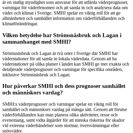
är en statlig myndighet som ansvarar för att utfärda väderprognoser,
varningar för väderfenomen och att samla in och analysera data om
väder och klimat i Sverige. SMHI spelar en viktig roll för att ge
allmänheten och samhället information om väderförhållanden och
klimatförändringar.
Vilken betydelse har Strömsnäsbruk och Lagan i
sammanhanget med SMHI?
Strömsnäsbruk och Lagan är två orter i Sverige där SMHI har
väderstationer för att samla in lokala väderdata. Genom att ha
väderstationer på olika platser i landet kan SMHI ge mer exakta och
detaljerade väderprognoser och varningar för specifika områden,
inklusive Strömsnäsbruk och Lagan.
Hur påverkar SMHI och dess prognoser samhället
och människors vardag?
SMHI:s väderprognoser och varningar spelar en viktig roll för
samhället och människors vardag på många sätt. Genom att förutse
väderförhållanden kan man planera olika aktiviteter, resor och
evenemang, samt vidta åtgärder för att minska riskerna för skador
vid extrema väderhändelser som stormar, översvämningar eller
snöoväder.