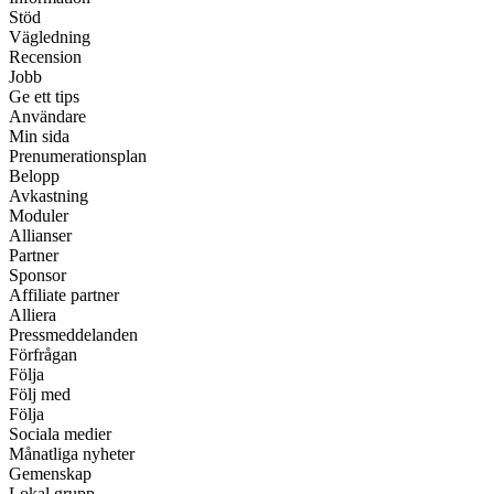
Stöd
Vägledning
Recension
Jobb
Ge ett tips
Användare
Min sida
Prenumerationsplan
Belopp
Avkastning
Moduler
Allianser
Partner
Sponsor
Affiliate partner
Alliera
Pressmeddelanden
Förfrågan
Följa
Följ med
Följa
Sociala medier
Månatliga nyheter
Gemenskap
Lokal grupp