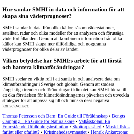
Hur samlar SMHI in data och information för att
skapa sina väderprognoser?
SMHI samlar in data från olika källor, såsom väderstationer,
satelliter, radar och olika modeller för att analysera och förutsäga
väderförhållanden. Genom att kombinera information från olika
källor kan SMHI skapa mer tillförlitliga och noggranna
väderprognoser för olika delar av landet.
Vilken betydelse har SMHI:s arbete för att förstå
och hantera klimatförändringar?
SMHI spelar en viktig roll i att samla in och analysera data om
klimatförändringar i Sverige och globalt. Genom att studera
långsiktiga trender och förändringar i klimatet kan SMHI bidra till
att öka förståelsen för klimatförändringarnas påverkan och utveckla
strategier för att anpassa sig till och minska dess negativa
konsekvenser.
Thomas Petersson och Barn: En Guide till Föräldraskap
•
Bengts
Camping – En Guide för Naturälskare
•
Vallåsskolan: En
Framstående Utbildningsinstitution
•
Skottorps säteri
•
Mask i fisk –
farligt eller ofarligt?
•
Kristinehedsgymnasiet
•
Henrik Ankarcrona: