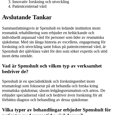
Innovativ forskning och utveckling
Patientcentrerad vård
Avslutande Tankar
Sammanfattningsvis är Spenshult en ledande institution inom
reumatisk rehabilitering som erbjuder en heltäckande och
individuellt anpassad vård för personer som lider av reumatiska
sjukdomar. Med sin långa historia av excellens, engagemang för
forskning och utveckling samt fokus på patientcentrerad vård, är
Spenshult det självklara valet för den som söker expertis och stöd
inom detta område.
Vad är Spenshult och vilken typ av verksamhet
bedriver de?
Spenshult är en specialistklinik och forskningsenhet inom
reumatologi som fokuserar på att behandla och forska kring
reumatiska sjukdomar, såsom ledgångsreumatism och artros. De
erbjuder specialiserad vård och bedriver även forskning för att
förbättra diagnos och behandling av dessa sjukdomar.
Vilka typer av behandlingar erbjuder Spenshult för