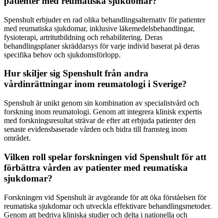
patienter med reumatiska sjukdomar?
Spenshult erbjuder en rad olika behandlingsalternativ för patienter
med reumatiska sjukdomar, inklusive läkemedelsbehandlingar,
fysioterapi, artritutbildning och rehabilitering. Deras
behandlingsplaner skräddarsys för varje individ baserat på deras
specifika behov och sjukdomsförlopp.
Hur skiljer sig Spenshult från andra
vårdinrättningar inom reumatologi i Sverige?
Spenshult är unikt genom sin kombination av specialistvård och
forskning inom reumatologi. Genom att integrera klinisk expertis
med forskningsresultat strävar de efter att erbjuda patienter den
senaste evidensbaserade vården och bidra till framsteg inom
området.
Vilken roll spelar forskningen vid Spenshult för att
förbättra vården av patienter med reumatiska
sjukdomar?
Forskningen vid Spenshult är avgörande för att öka förståelsen för
reumatiska sjukdomar och utveckla effektivare behandlingsmetoder.
Genom att bedriva kliniska studier och delta i nationella och