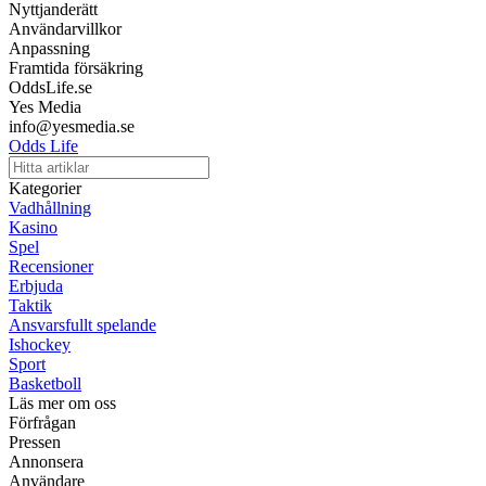
Nyttjanderätt
Användarvillkor
Anpassning
Framtida försäkring
OddsLife.se
Yes Media
info@yesmedia.se
Odds Life
Kategorier
Vadhållning
Kasino
Spel
Recensioner
Erbjuda
Taktik
Ansvarsfullt spelande
Ishockey
Sport
Basketboll
Läs mer om oss
Förfrågan
Pressen
Annonsera
Användare