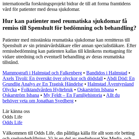
internationella forskningsprojekt bidrar de till att forma framtidens
vård för patienter med dessa sjukdomar.
Hur kan patienter med reumatiska sjukdomar få
remiss till Spenshult för bedömning och behandling?
Patienter med misstänkta reumatiska sjukdomar kan remitteras till
Spenshult av sin primärvårdsläkare eller annan specialistläkare. Efter
remissbedömning kan patienten kallas till klinikens mottagning för
vidare utredning och eventuell behandling av deras reumatiska
tillstånd.
Mammografi i Halmstad och Falkenberg
•
Bandidos i Halmstad
•
Axels Tivoli: En översikt över olyckor och dödsfall
•
Abdi Död: En
Grundlig Analys av En Tragisk Händelse
•
Halmstad Äventyrsland
Olycka
•
Folktandvården Hyltebruk
•
Oskarström Isbana
•
Oskarström Isbana
•
My Feldt – En Familjehistoria
•
Allt du
behöver veta om Jonathan Svedberg
•
Lär känna oss
Odds Life
Odds Life
Välkommen till Odds Life, din pålitliga källa för allt som rör betting
och spelunderhållning. Vi är en del av mediehuset Yes Media, och