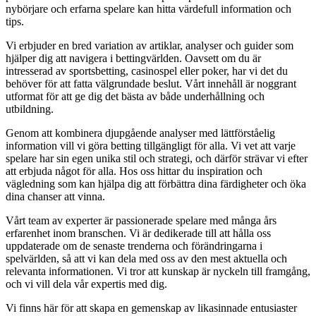
nybörjare och erfarna spelare kan hitta värdefull information och
tips.
Vi erbjuder en bred variation av artiklar, analyser och guider som
hjälper dig att navigera i bettingvärlden. Oavsett om du är
intresserad av sportsbetting, casinospel eller poker, har vi det du
behöver för att fatta välgrundade beslut. Vårt innehåll är noggrant
utformat för att ge dig det bästa av både underhållning och
utbildning.
Genom att kombinera djupgående analyser med lättförståelig
information vill vi göra betting tillgängligt för alla. Vi vet att varje
spelare har sin egen unika stil och strategi, och därför strävar vi efter
att erbjuda något för alla. Hos oss hittar du inspiration och
vägledning som kan hjälpa dig att förbättra dina färdigheter och öka
dina chanser att vinna.
Vårt team av experter är passionerade spelare med många års
erfarenhet inom branschen. Vi är dedikerade till att hålla oss
uppdaterade om de senaste trenderna och förändringarna i
spelvärlden, så att vi kan dela med oss av den mest aktuella och
relevanta informationen. Vi tror att kunskap är nyckeln till framgång,
och vi vill dela vår expertis med dig.
Vi finns här för att skapa en gemenskap av likasinnade entusiaster