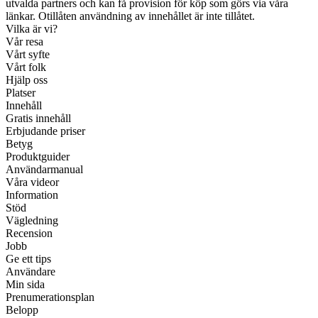
utvalda partners och kan få provision för köp som görs via våra
länkar. Otillåten användning av innehållet är inte tillåtet.
Vilka är vi?
Vår resa
Vårt syfte
Vårt folk
Hjälp oss
Platser
Innehåll
Gratis innehåll
Erbjudande priser
Betyg
Produktguider
Användarmanual
Våra videor
Information
Stöd
Vägledning
Recension
Jobb
Ge ett tips
Användare
Min sida
Prenumerationsplan
Belopp