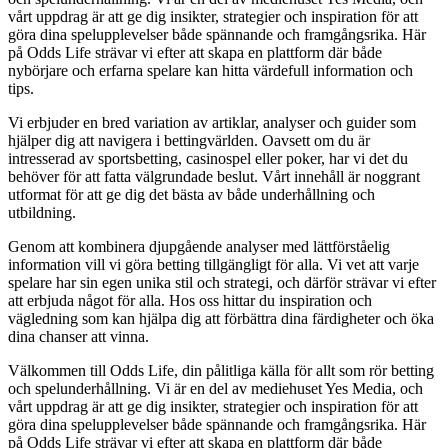
vårt uppdrag är att ge dig insikter, strategier och inspiration för att
göra dina spelupplevelser både spännande och framgångsrika. Här
på Odds Life strävar vi efter att skapa en plattform där både
nybörjare och erfarna spelare kan hitta värdefull information och
tips.
Vi erbjuder en bred variation av artiklar, analyser och guider som
hjälper dig att navigera i bettingvärlden. Oavsett om du är
intresserad av sportsbetting, casinospel eller poker, har vi det du
behöver för att fatta välgrundade beslut. Vårt innehåll är noggrant
utformat för att ge dig det bästa av både underhållning och
utbildning.
Genom att kombinera djupgående analyser med lättförståelig
information vill vi göra betting tillgängligt för alla. Vi vet att varje
spelare har sin egen unika stil och strategi, och därför strävar vi efter
att erbjuda något för alla. Hos oss hittar du inspiration och
vägledning som kan hjälpa dig att förbättra dina färdigheter och öka
dina chanser att vinna.
Välkommen till Odds Life, din pålitliga källa för allt som rör betting
och spelunderhållning. Vi är en del av mediehuset Yes Media, och
vårt uppdrag är att ge dig insikter, strategier och inspiration för att
göra dina spelupplevelser både spännande och framgångsrika. Här
på Odds Life strävar vi efter att skapa en plattform där både