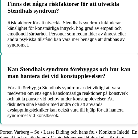
Finns det några riskfaktorer för att utveckla
Stendhals syndrom?
Riskfaktorer för att utveckla Stendhals syndrom inkluderar
känslighet för konstnärliga intryck, hög grad av empati och
emotionell sårbarhet. Personer som redan lider av ångest eller
andra psykiska tillstånd kan vara mer benägna att drabbas av
syndromet.
Kan Stendhals syndrom förebyggas och hur kan
man hantera det vid konstupplevelser?
För att förebygga Stendhals syndrom är det viktigt att vara
medveten om ens egna känslomässiga reaktioner på konstverk
och att ta pauser vid behov under konstupplevelser. Att
diskutera sina känslor med andra och att använda
avslappningstekniker kan också vara till hjälp för att hantera
syndromet vid konstbesök.
Porten Varberg – Se
•
Lasse Diding och hans fru
•
Konkurs Inledd: En
översikt och vägledning
•
Capio Movement Halmstad – Kortare