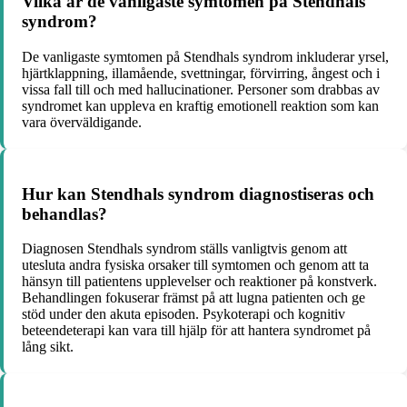
Vilka är de vanligaste symtomen på Stendhals
syndrom?
De vanligaste symtomen på Stendhals syndrom inkluderar yrsel,
hjärtklappning, illamående, svettningar, förvirring, ångest och i
vissa fall till och med hallucinationer. Personer som drabbas av
syndromet kan uppleva en kraftig emotionell reaktion som kan
vara överväldigande.
Hur kan Stendhals syndrom diagnostiseras och
behandlas?
Diagnosen Stendhals syndrom ställs vanligtvis genom att
utesluta andra fysiska orsaker till symtomen och genom att ta
hänsyn till patientens upplevelser och reaktioner på konstverk.
Behandlingen fokuserar främst på att lugna patienten och ge
stöd under den akuta episoden. Psykoterapi och kognitiv
beteendeterapi kan vara till hjälp för att hantera syndromet på
lång sikt.