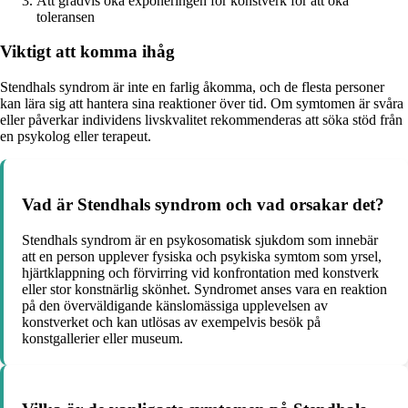
Att gradvis öka exponeringen för konstverk för att öka
toleransen
Viktigt att komma ihåg
Stendhals syndrom är inte en farlig åkomma, och de flesta personer
kan lära sig att hantera sina reaktioner över tid. Om symtomen är svåra
eller påverkar individens livskvalitet rekommenderas att söka stöd från
en psykolog eller terapeut.
Vad är Stendhals syndrom och vad orsakar det?
Stendhals syndrom är en psykosomatisk sjukdom som innebär
att en person upplever fysiska och psykiska symtom som yrsel,
hjärtklappning och förvirring vid konfrontation med konstverk
eller stor konstnärlig skönhet. Syndromet anses vara en reaktion
på den överväldigande känslomässiga upplevelsen av
konstverket och kan utlösas av exempelvis besök på
konstgallerier eller museum.