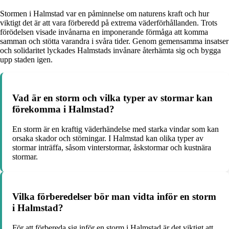
Stormen i Halmstad var en påminnelse om naturens kraft och hur
viktigt det är att vara förberedd på extrema väderförhållanden. Trots
förödelsen visade invånarna en imponerande förmåga att komma
samman och stötta varandra i svåra tider. Genom gemensamma insatser
och solidaritet lyckades Halmstads invånare återhämta sig och bygga
upp staden igen.
Vad är en storm och vilka typer av stormar kan
förekomma i Halmstad?
En storm är en kraftig väderhändelse med starka vindar som kan
orsaka skador och störningar. I Halmstad kan olika typer av
stormar inträffa, såsom vinterstormar, åskstormar och kustnära
stormar.
Vilka förberedelser bör man vidta inför en storm
i Halmstad?
För att förbereda sig inför en storm i Halmstad är det viktigt att