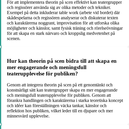
För att implementera theorin på scen effektivt kan teatergrupper
och regissörer använda sig av olika metoder och tekniker.
Exempel på detta inkluderar table work (arbete vid bordet) där
skådespelarna och regissören analyserar och diskuterar texten
och karaktärerna noggrant, improvisation för att utforska olika
möjligheter och känslor, samt fysisk träning och rörelseövningar
för att skapa en stark närvaro och kroppslig medvetenhet på
scenen.
Hur kan theorin på scen bidra till att skapa en
mer engagerande och meningsfull
teaterupplevelse för publiken?
Genom att integrera theorin på scen på ett genomtänkt och
konstnärligt sätt kan teatergrupper skapa en mer engagerande
och meningsfull teaterupplevelse för publiken. Genom att
förankra handlingen och karaktärerna i starka teoretiska koncept
och idéer kan föreställningen väcka tankar, känslor och
reflektion hos publiken, vilket leder till en djupare och mer
minnesvärd upplevelse.