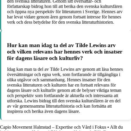
den svenska litteraturen. Genom sitt översättar- och
författarskap bidrog hon till att berika den svenska kultursfären
och öppna nya perspektiv för litteraturen i Sverige. Hennes arv
har levat vidare genom åren genom fortsatt intresse för hennes
verk och dess betydelse för den svenska litteraturhistorien.
Hur kan man idag ta del av Tilde Lewins arv
och vilken relevans har hennes verk och insatser
för dagens läsare och kulturliv?
Idag kan man ta del av Tilde Lewins arv genom att läsa hennes
översättningar och egna verk, som fortfarande är tillgängliga i
olika utgåvor och sammanhang. Hennes insatser för den
svenska litteraturen och kulturen har en fortsatt relevans för
dagens läsare och kulturliv genom att de belyser viktiga teman
och perspektiv som fortfarande är aktuella och intressanta att
utforska. Lewins bidrag till den svenska kultursfären är en del
av vår gemensamma litteraturhistoria och kan fortsätta att
inspirera och berika även dagens läsare.
Capio Movement Halmstad – Expertise och Vård i Fokus
•
Allt du