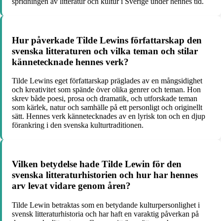
spridningen av litteratur och kultur i Sverige under hennes tid.
Hur påverkade Tilde Lewins författarskap den
svenska litteraturen och vilka teman och stilar
kännetecknade hennes verk?
Tilde Lewins eget författarskap präglades av en mångsidighet
och kreativitet som spände över olika genrer och teman. Hon
skrev både poesi, prosa och dramatik, och utforskade teman
som kärlek, natur och samhälle på ett personligt och originellt
sätt. Hennes verk kännetecknades av en lyrisk ton och en djup
förankring i den svenska kulturtraditionen.
Vilken betydelse hade Tilde Lewin för den
svenska litteraturhistorien och hur har hennes
arv levat vidare genom åren?
Tilde Lewin betraktas som en betydande kulturpersonlighet i
svensk litteraturhistoria och har haft en varaktig påverkan på