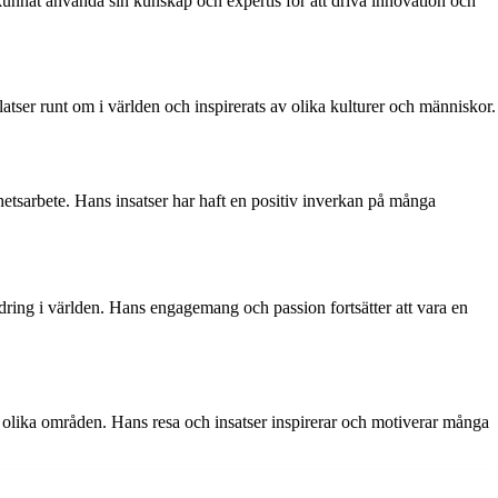
nnat använda sin kunskap och expertis för att driva innovation och
ser runt om i världen och inspirerats av olika kulturer och människor.
hetsarbete. Hans insatser har haft en positiv inverkan på många
ändring i världen. Hans engagemang och passion fortsätter att vara en
olika områden. Hans resa och insatser inspirerar och motiverar många