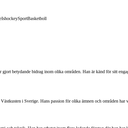
e
Ishockey
Sport
Basketboll
gjort betydande bidrag inom olika områden. Han är känd för sitt engag
tkusten i Sverige. Hans passion för olika ämnen och områden har varit t