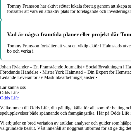
Tommy Fransson har aktivt stöttat lokala företag genom att skapa sam
fortsätter att vara en attraktiv plats för företagande och investeringar
Vad är några framtida planer eller projekt där T
Tommy Fransson fortsätter att vara en viktig aktör i Halmstads utveckl
bo och verka i.
Johan Rylander – En Framstående Journalist
•
Socialförvaltningen i H
Förödande Händelse
•
Mister York Halmstad – Din Expert för Hemstä
Ledande Leverantör av Maskinbearbetningstjänster
•
Lär känna oss
Odds Life
Odds Life
Välkommen till Odds Life, din pålitliga källa för allt som rör betting oc
spelupplevelser både spännande och framgångsrika. Här på Odds Life strä
Vi erbjuder en bred variation av artiklar, analyser och guider som hjälper
välgrundade beslut. Vårt innehåll är noggrant utformat för att ge dig de