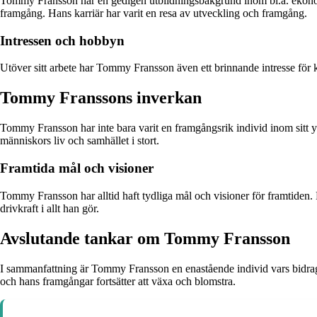
Tommy Fransson har en gedigen utbildningsbakgrund inom bl.a. ekonomi 
framgång. Hans karriär har varit en resa av utveckling och framgång.
Intressen och hobbyn
Utöver sitt arbete har Tommy Fransson även ett brinnande intresse för 
Tommy Franssons inverkan
Tommy Fransson har inte bara varit en framgångsrik individ inom sitt y
människors liv och samhället i stort.
Framtida mål och visioner
Tommy Fransson har alltid haft tydliga mål och visioner för framtiden. H
drivkraft i allt han gör.
Avslutande tankar om Tommy Fransson
I sammanfattning är Tommy Fransson en enastående individ vars bidrag
och hans framgångar fortsätter att växa och blomstra.