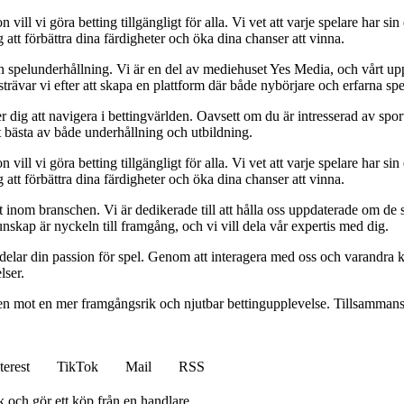
l vi göra betting tillgängligt för alla. Vi vet att varje spelare har sin e
 att förbättra dina färdigheter och öka dina chanser att vinna.
h spelunderhållning. Vi är en del av mediehuset Yes Media, och vårt uppdra
var vi efter att skapa en plattform där både nybörjare och erfarna spel
 dig att navigera i bettingvärlden. Oavsett om du är intresserad av sports
t bästa av både underhållning och utbildning.
l vi göra betting tillgängligt för alla. Vi vet att varje spelare har sin e
 att förbättra dina färdigheter och öka dina chanser att vinna.
inom branschen. Vi är dedikerade till att hålla oss uppdaterade om de se
nskap är nyckeln till framgång, och vi vill dela vår expertis med dig.
 delar din passion för spel. Genom att interagera med oss och varandra 
lser.
gen mot en mer framgångsrik och njutbar bettingupplevelse. Tillsammans 
terest
TikTok
Mail
RSS
k och gör ett köp från en handlare.