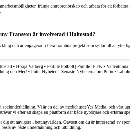
arbetsmöjligheter, främja entreprenörskap och arbeta för att förbättra st
.
ommy Fransson är involverad i Halmstad?
ing och är engagerad i flera framtida projekt som syftar till att ytterlig
almstad
•
Hooja Varberg
•
Partille Fotboll | Partille IF FK
•
Vattentunna 
dning och Mer!
•
Putin Nyheter – Senaste Nyheterna om Putin
•
Laholm
h spelunderhållning. Vi är en del av mediehuset Yes Media, och vårt uppdra
var vi efter att skapa en plattform där både nybörjare och erfarna spel
 dig att navigera i bettingvärlden. Oavsett om du är intresserad av sports
t bästa av både underhållning och utbildning.