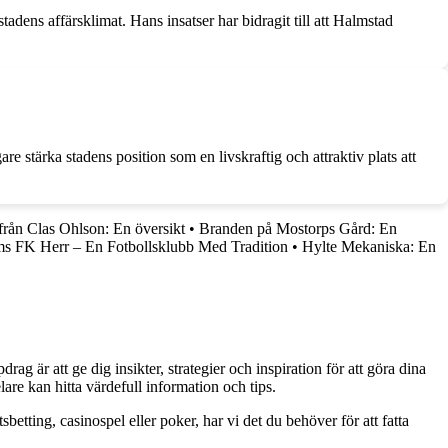
adens affärsklimat. Hans insatser har bidragit till att Halmstad
are stärka stadens position som en livskraftig och attraktiv plats att
från Clas Ohlson: En översikt
•
Branden på Mostorps Gård: En
s FK Herr – En Fotbollsklubb Med Tradition
•
Hylte Mekaniska: En
g är att ge dig insikter, strategier och inspiration för att göra dina
are kan hitta värdefull information och tips.
betting, casinospel eller poker, har vi det du behöver för att fatta