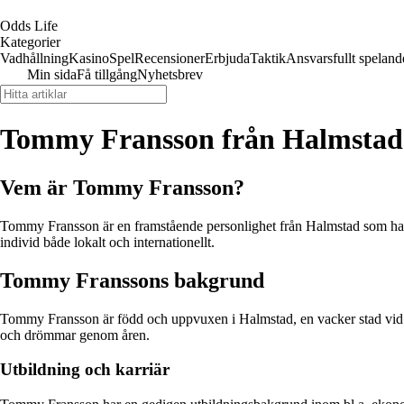
Odds Life
Kategorier
Vadhållning
Kasino
Spel
Recensioner
Erbjuda
Taktik
Ansvarsfullt speland
Min sida
Få tillgång
Nyhetsbrev
Tommy Fransson från Halmstad
Vem är Tommy Fransson?
Tommy Fransson är en framstående personlighet från Halmstad som har 
individ både lokalt och internationellt.
Tommy Franssons bakgrund
Tommy Fransson är född och uppvuxen i Halmstad, en vacker stad vid Väs
och drömmar genom åren.
Utbildning och karriär