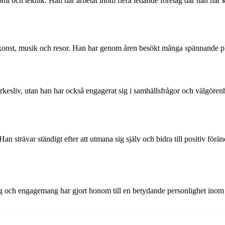
och teknik. Han har arbetat inom flera ledande företag där han har ku
konst, musik och resor. Han har genom åren besökt många spännande plat
rkesliv, utan han har också engagerat sig i samhällsfrågor och välgören
an strävar ständigt efter att utmana sig själv och bidra till positiv för
 och engagemang har gjort honom till en betydande personlighet inom 