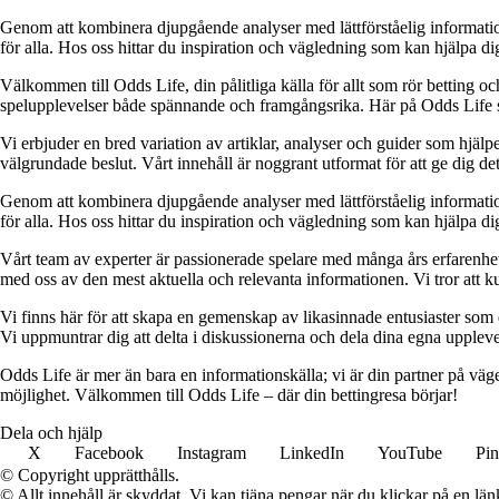
Genom att kombinera djupgående analyser med lättförståelig information vil
för alla. Hos oss hittar du inspiration och vägledning som kan hjälpa dig
Välkommen till Odds Life, din pålitliga källa för allt som rör betting oc
spelupplevelser både spännande och framgångsrika. Här på Odds Life strä
Vi erbjuder en bred variation av artiklar, analyser och guider som hjälper
välgrundade beslut. Vårt innehåll är noggrant utformat för att ge dig de
Genom att kombinera djupgående analyser med lättförståelig information vil
för alla. Hos oss hittar du inspiration och vägledning som kan hjälpa dig
Vårt team av experter är passionerade spelare med många års erfarenhet 
med oss av den mest aktuella och relevanta informationen. Vi tror att ku
Vi finns här för att skapa en gemenskap av likasinnade entusiaster som
Vi uppmuntrar dig att delta i diskussionerna och dela dina egna uppleve
Odds Life är mer än bara en informationskälla; vi är din partner på vä
möjlighet. Välkommen till Odds Life – där din bettingresa börjar!
Dela och hjälp
X
Facebook
Instagram
LinkedIn
YouTube
Pin
© Copyright upprätthålls.
© Allt innehåll är skyddat. Vi kan tjäna pengar när du klickar på en län