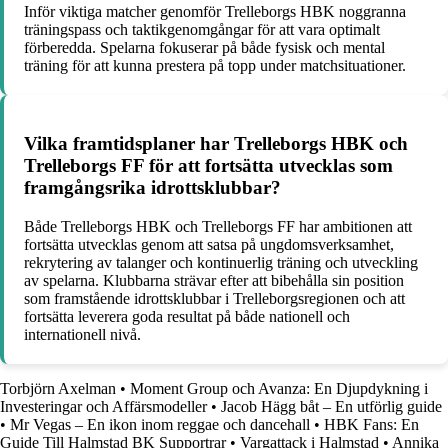
Inför viktiga matcher genomför Trelleborgs HBK noggranna
träningspass och taktikgenomgångar för att vara optimalt
förberedda. Spelarna fokuserar på både fysisk och mental
träning för att kunna prestera på topp under matchsituationer.
Vilka framtidsplaner har Trelleborgs HBK och
Trelleborgs FF för att fortsätta utvecklas som
framgångsrika idrottsklubbar?
Både Trelleborgs HBK och Trelleborgs FF har ambitionen att
fortsätta utvecklas genom att satsa på ungdomsverksamhet,
rekrytering av talanger och kontinuerlig träning och utveckling
av spelarna. Klubbarna strävar efter att bibehålla sin position
som framstående idrottsklubbar i Trelleborgsregionen och att
fortsätta leverera goda resultat på både nationell och
internationell nivå.
Torbjörn Axelman
•
Moment Group och Avanza: En Djupdykning i
Investeringar och Affärsmodeller
•
Jacob Hägg båt – En utförlig guide
•
Mr Vegas – En ikon inom reggae och dancehall
•
HBK Fans: En
Guide Till Halmstad BK Supportrar
•
Vargattack i Halmstad
•
Annika